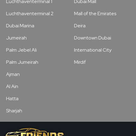
Luchthaventerminal 1
Dubai Mall
Luchthaventerminal 2
Mall of the Emirates
Dubai Marina
Deira
Jumeirah
Downtown Dubai
Palm Jebel Ali
International City
Palm Jumeirah
Mirdif
Ajman
Al Ain
Hatta
Sharjah