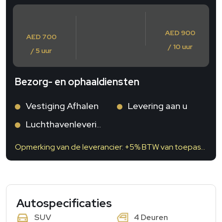
AED 900
AED 700
/ 10 uur
/ 5 uur
Bezorg- en ophaaldiensten
Vestiging Afhalen
Levering aan u
Luchthavenlevering
Opmerking van de leverancier: +5% BTW van toepassing
Autospecificaties
4 Deuren
SUV