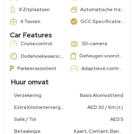
8 Zitplaatsen
Automatische transmissie
4 Tassen
GCC Specificaties: Ja
Car Features
Cruisecontrol
3D-camera
Geheugen voorstoelen
Dodehoekwaarschuwing
Parkeerassistent
Adaptieve controle
Huur omvat
Verzekering
Basis Alomvattend
Extra Kilometervergoeding
AED 30 / Km (±)
Salik / Tol
AED 5
Betaalwijze
Kaart, Contant, Bankoverschrijving