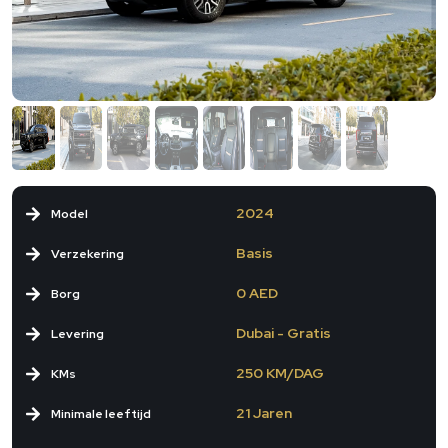
2024
Model
Basis
Verzekering
0 AED
Borg
Dubai - Gratis
Levering
250 KM/DAG
KMs
21 Jaren
Minimale leeftijd