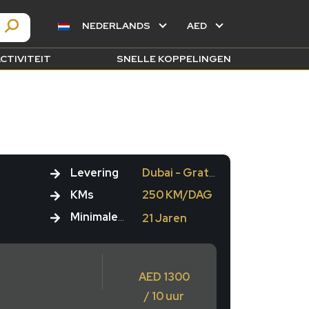
NEDERLANDS
AED
CTIVITEIT
SNELLE KOPPELINGEN
Levering
Dubai - Gratis
KMs
250 KM/DAG
Minimale leeftijd
21 Jaren
AED 1300
/ 10 uur