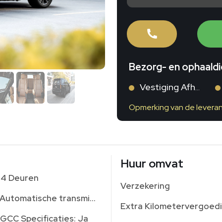
Bezorg- en ophaald
Vestiging Afhalen
Opmerking van de leveran
Huur omvat
4 Deuren
Verzekering
Automatische transmissie
Extra Kilometervergoed
GCC Specificaties: Ja