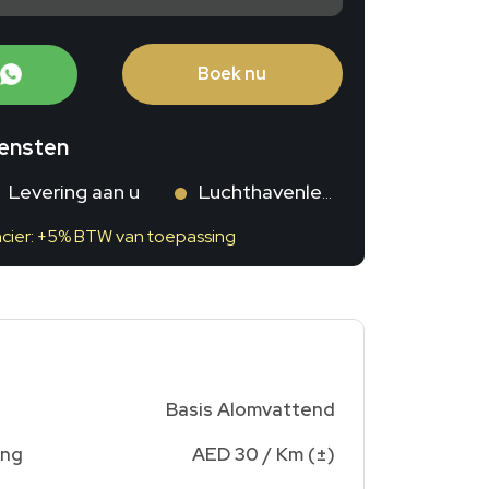
Boek nu
iensten
Levering aan u
Luchthavenlevering
cier: +5% BTW van toepassing
Basis Alomvattend
ing
AED 30 / Km (±)