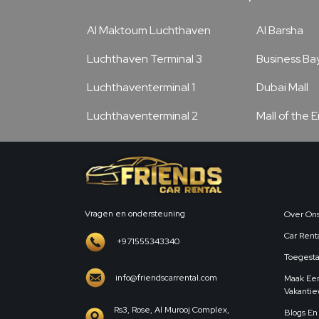
Al Maktoum Luchthaven
Al Barsha
Luchthaven Terminal 3
Business Ba
Luchthaventerminal 1
Dubai Mall
Luchthaventerminal 2
Mall of the 
Vragen en ondersteuning
Over On
Car Renta
+971555343340
Toegesta
info@friendscarrental.com
Maak Een
Vakanti
Rs3, Rose, Al Murooj Complex,
Blogs En