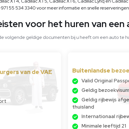
lac XT4, Cadillac XT5, Cadillac XT6, Cadillac Lyriq en Cadillac
971 55 534 3340 voor meer informatie en snelle reserveringen
eisten voor het huren van een 
de volgende geldige documenten bij u heeft om een ​​auto te hu
Buitenlandse bezo
urgers van de VAE
Valid Original Passp
Geldig bezoekvisu
Geldig rijbewijs af
ort
thuisland
Internationaal rijbew
Minimale leeftijd 21