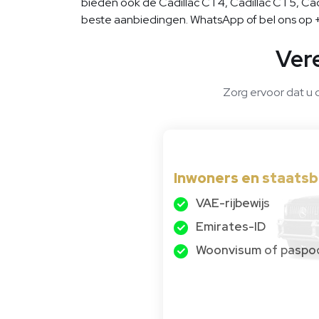
bieden ook de Cadillac CT4, Cadillac CT5, Cadil
beste aanbiedingen. WhatsApp of bel ons op +
Ver
Zorg ervoor dat u 
Inwoners en staatsb
VAE-rijbewijs
Emirates-ID
Woonvisum of paspo