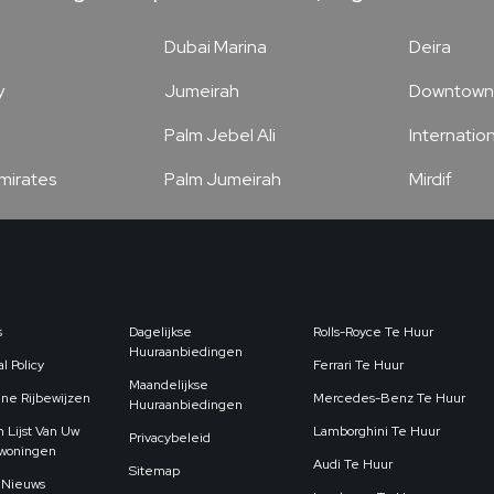
Dubai Marina
Deira
y
Jumeirah
Downtown
Palm Jebel Ali
Internation
Emirates
Palm Jumeirah
Mirdif
s
Dagelijkse
Rolls-Royce Te Huur
Huuraanbiedingen
l Policy
Ferrari Te Huur
Maandelijkse
ne Rijbewijzen
Mercedes-Benz Te Huur
Huuraanbiedingen
 Lijst Van Uw
Lamborghini Te Huur
Privacybeleid
ewoningen
Audi Te Huur
Sitemap
 Nieuws