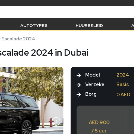
AUTOTYPES
HUURBELEID
A
c Escalade 2024
scalade 2024 in Dubai
Model
2024
Verzekering
Basis
Borg
0 AED
AED 900
/ 5 uur