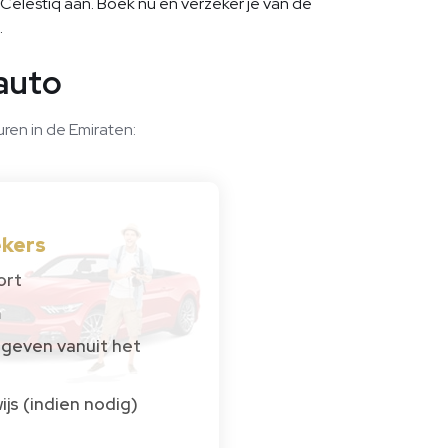
 Celestiq aan. Boek nu en verzeker je van de
.
auto
ren in de Emiraten:
ekers
ort
m
gegeven vanuit het
ijs (indien nodig)