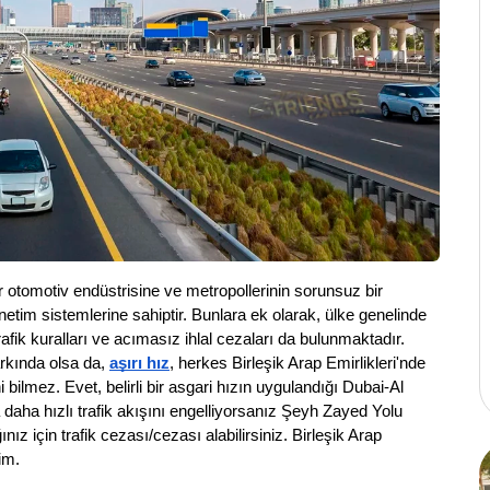
r otomotiv endüstrisine ve metropollerinin sorunsuz bir 
etim sistemlerine sahiptir. Bunlara ek olarak, ülke genelinde 
fik kuralları ve acımasız ihlal cezaları da bulunmaktadır. 
farkında olsa da, 
aşırı hız
, herkes Birleşik Arap Emirlikleri'nde 
ilmez. Evet, belirli bir asgari hızın uygulandığı Dubai-Al 
a daha hızlı trafik akışını engelliyorsanız Şeyh Zayed Yolu 
ız için trafik cezası/cezası alabilirsiniz. Birleşik Arap 
lim.