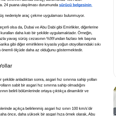
kta. 24 puana ulaşılması durumunda 
sürücü belgesinin 
üş nedeniyle araç çekme uygulaması bulunmuyor.
eçerli olsa da, Dubai ve Abu Dabi gibi Emirlikler, diğerlerine 
kuralları daha katı bir şekilde uygulamaktadır. Örneğin, 
fazla yavaş sürüş cezasının %99'undan fazlası tek başına 
ika gibi diğer emirliklere kıyasla yoğun otoyollarındaki sıkı 
llerin önemli ölçüde daha az olduğunu göstermektedir.
ollar
 şekilde anladıktan sonra, asgari hız sınırına sahip yolları 
olların sabit bir asgari hız sınırına sahip olmadığını 
arının belirli bölümlerinde ortaya çıktıkça dinamiktir ve 
erinde açıkça belirlenmiş asgari hız sınırı 100 km/s'dir 
Daha önce, daha yüksek bir asgari hıza örnek olarak, Abu 