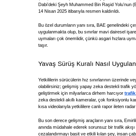
Dabi'deki Şeyh Muhammed Bin Raşid Yolu'nun (E311)
14 Nisan 2025 itibarıyla resmen kaldırıldı.
Bu özel durumların yanı sıra, BAE genelindeki çeşit
uygulanmakta olup, bu sınırlar mavi dairesel işaretl
uymaları çok önemlidir, çünkü asgari hızlara uymak
taşır.
Yavaş Sürüş Kuralı Nasıl Uygulan
Yetkililerin sürücülerin hız sınırlarının üzerinde ve
olabilirsiniz; gelişmiş yapay zeka destekli trafik
geliştirmek için milyarlarca dirhem harcıyor 
trafik
zeka destekli akıllı kameralar, çok fonksiyonlu kam
kısa videolarıyla yetkililere canlı rapor ileten rad
Bu son derece gelişmiş araçların yanı sıra, Emirlik 
anında müdahale ederek sorunsuz bir trafik akışı ve 
cezalandırmayı basit ve etkili kılan şey, insan çabal