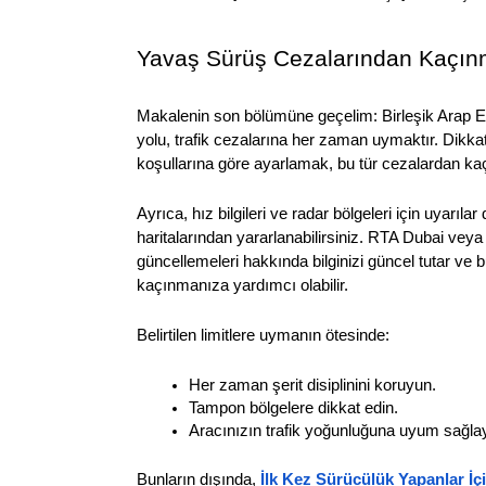
Yavaş Sürüş Cezalarından Kaçınm
Makalenin son bölümüne geçelim: Birleşik Arap Em
yolu, trafik cezalarına her zaman uymaktır. Dikkatl
koşullarına göre ayarlamak, bu tür cezalardan k
Ayrıca, hız bilgileri ve radar bölgeleri için uyarıla
haritalarından yararlanabilirsiniz. RTA Dubai veya 
güncellemeleri hakkında bilginizi güncel tutar ve 
kaçınmanıza yardımcı olabilir.
Belirtilen limitlere uymanın ötesinde: 
Her zaman şerit disiplinini koruyun.
Tampon bölgelere dikkat edin.
Aracınızın trafik yoğunluğuna uyum sağla
Bunların dışında, 
İlk Kez Sürücülük Yapanlar İç