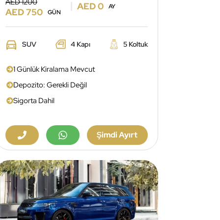
AED 1200
AED 0
AY
AED 750
GÜN
SUV
4 Kapı
5 Koltuk
1 Günlük Kiralama Mevcut
Depozito: Gerekli Değil
Sigorta Dahil
Şimdi Ayırt