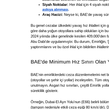
Siyah Noktalar: 
Her ihlal için 4 siyah no
askıya alınması
.
Araç Hacizi: 
Neyse ki, BAE'de yavaş sür
Bu genel cezalar ülkedeki yavaş hız ihlalleri için g
göre daha yoğun otoyollara sahip oldukları için bu 
2024 yılında ülke genelinde kesilen 409.000'den 
Abu Dabi'de uygulanmıştır. Bu durum, Emirliğin, Şar
yaptırımlarını ve bu özel ihlal için bildirilen ihla
BAE'de Minimum Hız Sınırı Olan Y
BAE'nin emirliklerdeki ceza düzenlemelerini net bir
(otoyollar ve şehir içi yollar) inceleyelim. Tüm otoy
unutmayın. Asgari hız sınırları, çeşitli Emirlik yoll
süreklilik gösterir.
Örneğin, Dubai-El Ayn Yolu'nun (E66) belirli bölüml
(tampon nedeniyle etkili ceza eşiği 80 km/s'dir). 