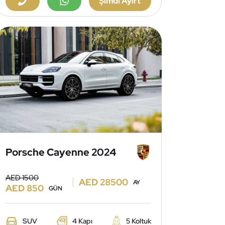
Şimdi Ayırt
Porsche Cayenne 2024
AED 1500
AED 28500
AY
AED 850
GÜN
SUV
4 Kapı
5 Koltuk