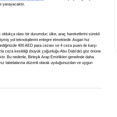
e yarayacaktır.
dukça olası bir durumdur; ülke, araç hareketlerini sürekli 
işmiş yol teknolojilerini entegre etmektedir. Asgari hız 
gellediğinizde 400 AED para cezası ve 4 ceza puanı ile karşı 
azla ceza kesildiği (büyük çoğunluğu Abu Dabi'de) göz önüne 
ktır. Bu nedenle, Birleşik Arap Emirlikleri genelinde daha 
hız tabelalarına düzenli olarak uyduğunuzdan ve uygun 