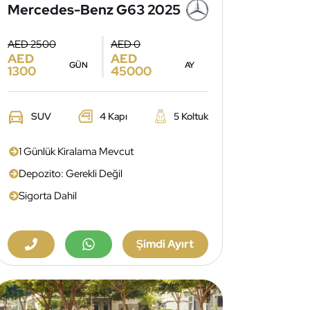
Mercedes-Benz G63 2025
AED 2500
AED 0
AED
AED
GÜN
AY
1300
45000
SUV
4 Kapı
5 Koltuk
1 Günlük Kiralama Mevcut
Depozito: Gerekli Değil
Sigorta Dahil
Şimdi Ayırt