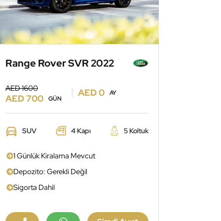
Range Rover SVR 2022
AED 1600
AED 0
AY
AED 700
GÜN
SUV
4 Kapı
5 Koltuk
1 Günlük Kiralama Mevcut
Depozito: Gerekli Değil
Sigorta Dahil