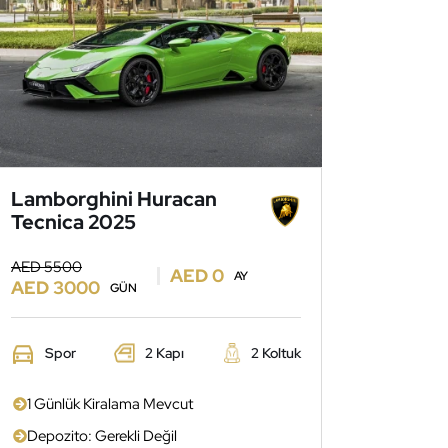
Lamborghini Huracan
Tecnica 2025
AED 5500
AED 0
AY
AED 3000
GÜN
Spor
2 Kapı
2 Koltuk
1 Günlük Kiralama Mevcut
Depozito: Gerekli Değil