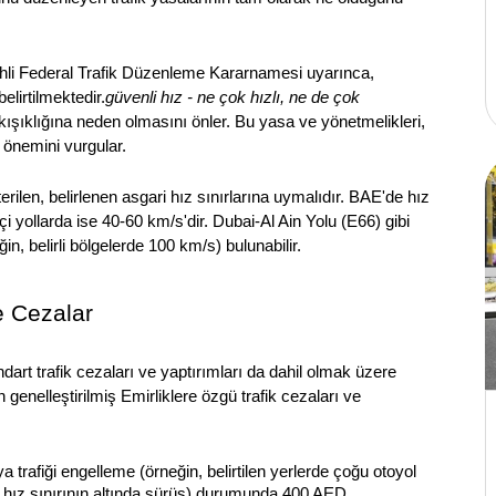
rihli Federal Trafik Düzenleme Kararnamesi uyarınca, 
elirtilmektedir.
güvenli hız - ne çok hızlı, ne de çok 
ıkışıklığına neden olmasını önler. Bu yasa ve yönetmelikleri, 
 önemini vurgular.
erilen, belirlenen asgari hız sınırlarına uymalıdır. BAE'de hız 
çi yollarda ise 40-60 km/s'dir. Dubai-Al Ain Yolu (E66) gibi 
in, belirli bölgelerde 100 km/s) bulunabilir.
e Cezalar
art trafik cezaları ve yaptırımları da dahil olmak üzere 
 genelleştirilmiş Emirliklere özgü trafik cezaları ve 
trafiği engelleme (örneğin, belirtilen yerlerde çoğu otoyol 
 hız sınırının altında sürüş) durumunda 400 AED.