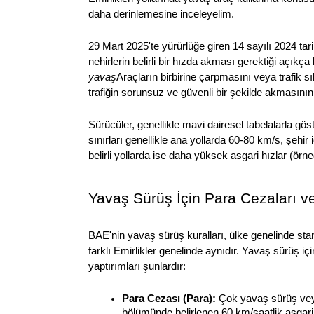
daha derinlemesine inceleyelim.
29 Mart 2025'te yürürlüğe giren 14 sayılı 2024 ta
nehirlerin belirli bir hızda akması gerektiği açıkça b
yavaş
Araçların birbirine çarpmasını veya trafik s
trafiğin sorunsuz ve güvenli bir şekilde akmasının
Sürücüler, genellikle mavi dairesel tabelalarla göst
sınırları genellikle ana yollarda 60-80 km/s, şehir i
belirli yollarda ise daha yüksek asgari hızlar (örneğ
Yavaş Sürüş İçin Para Cezaları v
BAE'nin yavaş sürüş kuralları, ülke genelinde stand
farklı Emirlikler genelinde aynıdır. Yavaş sürüş için
yaptırımları şunlardır: 
Para Cezası (Para): 
Çok yavaş sürüş veya 
bölümünde belirlenen 60 km/saatlik asgari