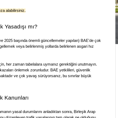
a alabilirsiniz.
k Yasadışı mı?
 ve 2025 başında önemli güncellemeler yapılan) BAE'de çok 
gellemek veya belirlenmiş yollarda belirlenen asgari hız 
n, her zaman tabelalara uymanız gerektiğini unutmayın. 
azaları önlemek zorunludur. BAE yetkilileri, güvenlik 
amaktadır ve çok yavaş sürüyorsanız, bu sınırlar büyük 
ik Kanunları
nmanın yasal durumlarını anladıktan sonra, Birleşik Arap 
nu düzenleyen trafik yasalarının tam olarak ne olduğunu 