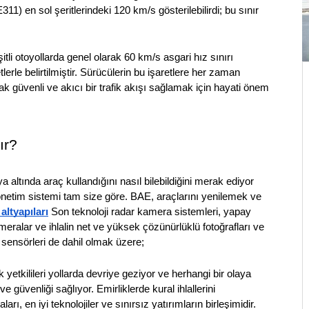
 en sol şeritlerindeki 120 km/s gösterilebilirdi; bu sınır 
li otoyollarda genel olarak 60 km/s asgari hız sınırı 
erle belirtilmiştir. Sürücülerin bu işaretlere her zaman 
 güvenli ve akıcı bir trafik akışı sağlamak için hayati önem 
ır?
ya altında araç kullandığını nasıl bilebildiğini merak ediyor 
 yönetim sistemi tam size göre. BAE, araçlarını yenilemek ve 
 altyapıları
 Son teknoloji radar kamera sistemleri, yapay 
eralar ve ihlalin net ve yüksek çözünürlüklü fotoğrafları ve 
ar sensörleri de dahil olmak üzere;
yetkilileri yollarda devriye geziyor ve herhangi bir olaya 
güvenliği sağlıyor. Emirliklerde kural ihlallerini 
arı, en iyi teknolojiler ve sınırsız yatırımların birleşimidir.