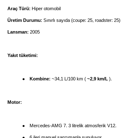
Araç Türü: 
Hiper otomobil
Üretim Durumu: 
Sınırlı sayıda (coupe: 25, roadster: 25)
Lansman: 
2005
Yakıt tüketimi: 
●
Kombine: 
~34,1 L/100 km ( 
~2,9 km/L 
). 
Motor: 
●
Mercedes-AMG 7. 3 litrelik atmosferik V12. 
●
6 ileri manuel şanzımanla sunuluyor. 