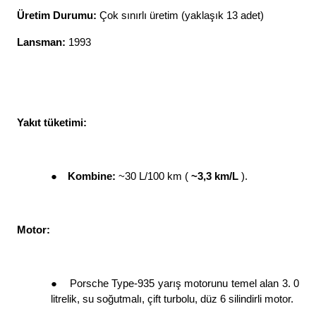
Üretim Durumu: 
Çok sınırlı üretim (yaklaşık 13 adet)
Lansman: 
1993
Yakıt tüketimi: 
●
Kombine: 
~30 L/100 km ( 
~3,3 km/L 
). 
Motor: 
●
Porsche Type-935 yarış motorunu temel alan 3. 0 
litrelik, su soğutmalı, çift turbolu, düz 6 silindirli motor. 