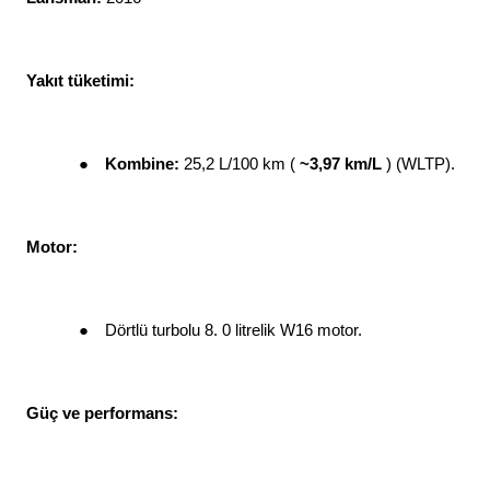
Yakıt tüketimi: 
●
Kombine: 
25,2 L/100 km ( 
~3,97 km/L 
) (WLTP). 
Motor: 
●
Dörtlü turbolu 8. 0 litrelik W16 motor. 
Güç ve performans: 