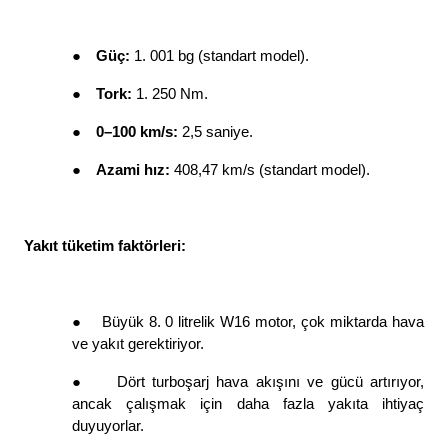
●
Güç: 
1. 001 bg (standart model). 
●
Tork: 
1. 250 Nm. 
●
0–100 km/s: 
2,5 saniye. 
●
Azami hız: 
408,47 km/s (standart model). 
Yakıt tüketim faktörleri: 
●
Büyük 8. 0 litrelik W16 motor, çok miktarda hava 
ve yakıt gerektiriyor. 
●
Dört turboşarj hava akışını ve gücü artırıyor, 
ancak çalışmak için daha fazla yakıta ihtiyaç 
duyuyorlar. 