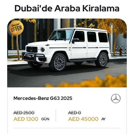
Dubai'de Araba Kiralama
Mercedes-Benz G63 2025
AED 2500
AED 0
AED 1300
AED 45000
GÜN
AY