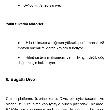
●
0–400 km/s: 20 saniye. 
Yakıt tüketim faktörleri: 
●
Hibrit olmasına rağmen yüksek performanslı V8 
motoru önemli miktarda kaynak tüketiyor. 
●
Hibrit sistem maksimum verimlilik için değil, güç 
dağıtımı için kullanılıyor. 
6. Bugatti Divo
Chiron platformu üzerine kurulu Divo, etkileyici tasarımı ve 
olağanüstü viraj alma kabiliyetiyle bilinen pist odaklı bir araç. 
BAE'de bile son derece nadir görülen bir görüntü. Divo'nun 