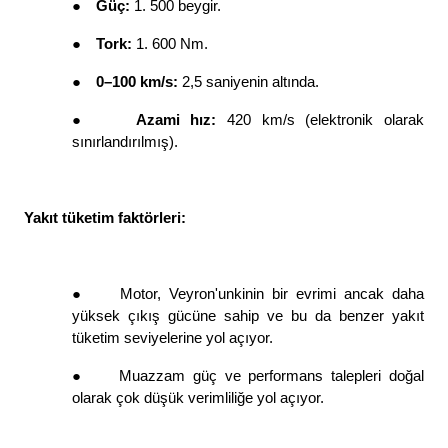
●
Güç: 
1. 500 beygir. 
●
Tork: 
1. 600 Nm. 
●
0–100 km/s: 
2,5 saniyenin altında. 
●
Azami hız: 
420 km/s (elektronik olarak 
sınırlandırılmış). 
Yakıt tüketim faktörleri: 
●
Motor, Veyron'unkinin bir evrimi ancak daha 
yüksek çıkış gücüne sahip ve bu da benzer yakıt 
tüketim seviyelerine yol açıyor. 
●
Muazzam güç ve performans talepleri doğal 
olarak çok düşük verimliliğe yol açıyor. 