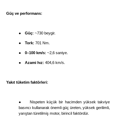
Güç ve performans: 
●
Güç: 
~730 beygir. 
●
Tork: 
701 Nm. 
●
0–100 km/s: 
~2,6 saniye. 
●
Azami hız: 
404,6 km/s. 
Yakıt tüketim faktörleri: 
●
Nispeten küçük bir hacimden yüksek takviye 
basıncı kullanarak önemli güç üreten, yüksek gerilimli, 
yarıştan türetilmiş motor, birincil faktördür. 