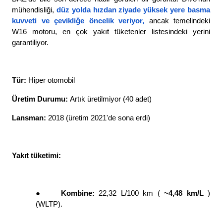
mühendisliği,
düz yolda hızdan ziyade yüksek yere basma 
kuvveti ve çevikliğe öncelik veriyor
,
 ancak temelindeki 
W16 motoru, en çok yakıt tüketenler listesindeki yerini 
garantiliyor. 
Tür: 
Hiper otomobil
Üretim Durumu: 
Artık üretilmiyor (40 adet)
Lansman: 
2018 (üretim 2021'de sona erdi)
Yakıt tüketimi: 
●
Kombine: 
22,32 L/100 km ( 
~4,48 km/L 
) 
(WLTP). 