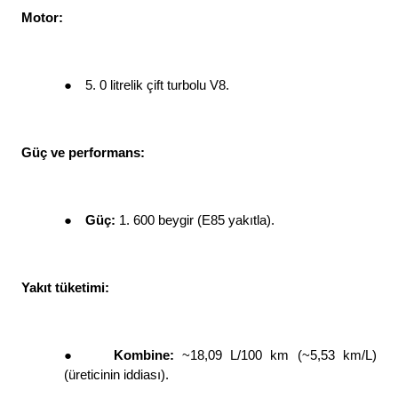
Motor: 
●
5. 0 litrelik çift turbolu V8. 
Güç ve performans: 
●
Güç: 
1. 600 beygir (E85 yakıtla). 
Yakıt tüketimi: 
●
Kombine: 
~18,09 L/100 km (~5,53 km/L) 
(üreticinin iddiası). 