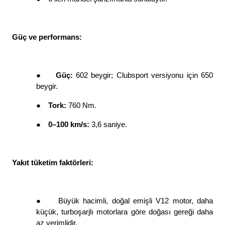
Güç ve performans: 
●
Güç: 
602 beygir; Clubsport versiyonu için 650 
beygir. 
●
Tork: 
760 Nm. 
●
0–100 km/s: 
3,6 saniye. 
Yakıt tüketim faktörleri: 
●
Büyük hacimli, doğal emişli V12 motor, daha 
küçük, turboşarjlı motorlara göre doğası gereği daha 
az verimlidir. 