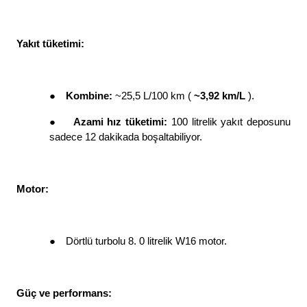
Yakıt tüketimi: 
●
Kombine: 
~25,5 L/100 km ( 
~3,92 km/L 
). 
●
Azami hız tüketimi: 
100 litrelik yakıt deposunu 
sadece 12 dakikada boşaltabiliyor. 
Motor: 
●
Dörtlü turbolu 8. 0 litrelik W16 motor. 
Güç ve performans: 