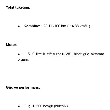
Yakıt tüketimi: 
●
Kombine: 
~23,1 L/100 km ( 
~4,33 km/L 
). 
Motor: 
●
5. 0 litrelik çift turbolu V8'li hibrit güç aktarma 
organı. 
Güç ve performans: 
●
Güç: 1. 500 beygir (birleşik). 