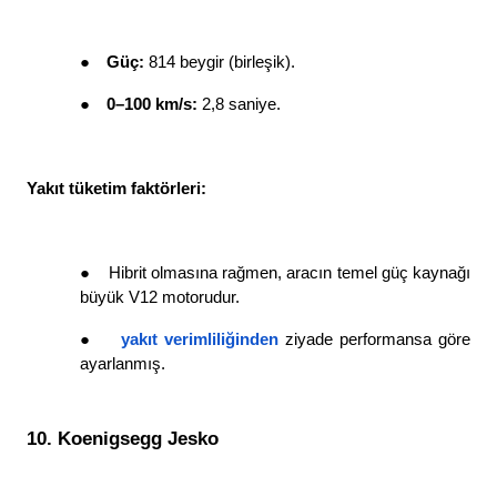
●
Güç: 
814 beygir (birleşik). 
●
0–100 km/s: 
2,8 saniye. 
Yakıt tüketim faktörleri: 
●
Hibrit olmasına rağmen, aracın temel güç kaynağı 
büyük V12 motorudur. 
●
yakıt verimliliğinden
ziyade performansa göre 
ayarlanmış. 
10. Koenigsegg Jesko