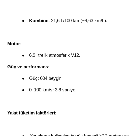
●
Kombine: 
21,6 L/100 km (~4,63 km/L). 
Motor: 
●
6,9 litrelik atmosferik V12. 
Güç ve performans: 
●
Güç: 604 beygir. 
●
0–100 km/s: 3,8 saniye. 
Yakıt tüketim faktörleri: 
●
Yarışlarda kullanılan büyük hacimli V12 motoru ve 