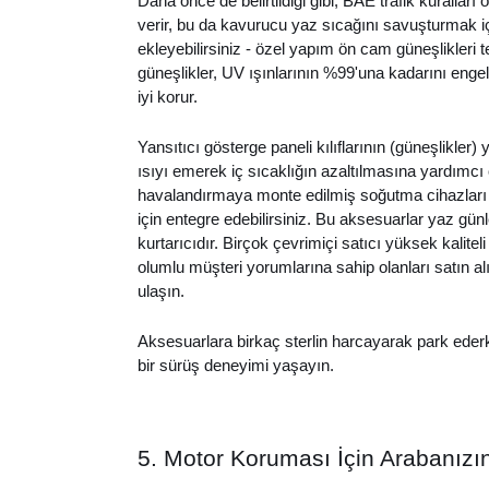
Daha önce de belirtildiği gibi, BAE trafik kuralla
verir, bu da kavurucu yaz sıcağını savuşturmak içi
ekleyebilirsiniz - özel yapım ön cam güneşlikleri t
güneşlikler, UV ışınlarının %99'una kadarını enge
iyi korur.
Yansıtıcı gösterge paneli kılıflarının (güneşlikler) ya
ısıyı emerek iç sıcaklığın azaltılmasına yardımcı o
havalandırmaya monte edilmiş soğutma cihazları g
için entegre edebilirsiniz. Bu aksesuarlar yaz gün
kurtarıcıdır. Birçok çevrimiçi satıcı yüksek kalite
olumlu müşteri yorumlarına sahip olanları satın alı
ulaşın.
Aksesuarlara birkaç sterlin harcayarak park eder
bir sürüş deneyimi yaşayın.
5. Motor Koruması İçin Arabanızı