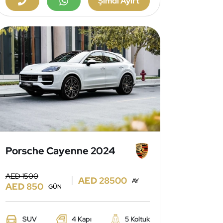
Şimdi Ayırt
Porsche Cayenne 2024
AED 1500
AED 28500
AY
AED 850
GÜN
SUV
4 Kapı
5 Koltuk