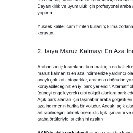
Dayanıklılık ve uyumluluk için profesyonel araba
yaptırın.
Yüksek kaliteli cam filmleri kullanın; klima zorlanma
koruyun.
2. Isıya Maruz Kalmayı En Aza İnd
Arabanızın iç kısımlarını korumak için en kaliteli
maruz kalmanızı en aza indirmenize yardımcı ol
onaylı çok katlı otoparklar, aracınızı doğrudan 
koruyabileceğiniz en iyi park yerleridir. Alternatif 
(güneşi engelleyerek) gibi gölgeli alanlara park ede
Açık park alanları için taşınabilir araba gölgelikle
aza indirmenin harika bir yoludur. Ancak, açık alan
artırabileceğini bilmek önemlidir. Işık ışınlarını v
araba örtüleriyle ısı etkisini azaltın
BAE'de akıllı park etme
Aracınızı sıcaktan kay