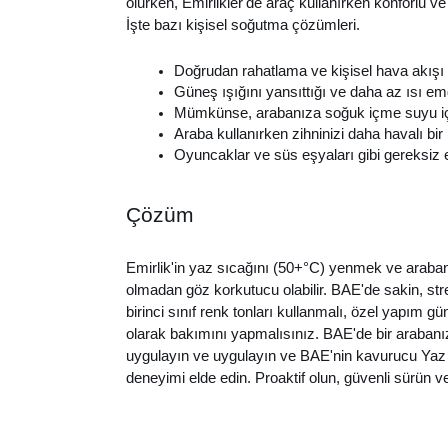
olurken, Emirlikler'de araç kullanırken konforlu ve
İşte bazı kişisel soğutma çözümleri.
Doğrudan rahatlama ve kişisel hava akışı sa
Güneş ışığını yansıttığı ve daha az ısı emd
Mümkünse, arabanıza soğuk içme suyu için 
Araba kullanırken zihninizi daha havalı b
Oyuncaklar ve süs eşyaları gibi gereksiz e
Çözüm
Emirlik'in yaz sıcağını (50+°C) yenmek ve araban
olmadan göz korkutucu olabilir. BAE'de sakin, stres
birinci sınıf renk tonları kullanmalı, özel yapım g
olarak bakımını yapmalısınız. BAE'de bir arabanız
uygulayın ve uygulayın ve BAE'nin kavurucu Yaz (
deneyimi elde edin. Proaktif olun, güvenli sürün v