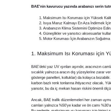
BAE'nin kavurucu yazında arabanızı serin tutm
Maksimum Isı Koruması için Yüksek Kalite
Isıya Maruz Kalmayı En Aza İndirmek İçin 
Arabanızın Klima Sistemini Optimize Edin
Güneşlikler ve yansıtıcı aksesuarlar kullan
Motor Koruması İçin Arabanızın Soğutma 
1. Maksimum Isı Koruması için Yük
BAE'deki yaz UV ışınları aşırıdır, aracınızın caml
sıcaklık yalnızca aracın dış yüzeylerine zarar v
gösterge panelleri, koltuklar) da kolayca bozabilir
karbon bazlı renk tonlarına ihtiyacınız olacak. Yük
yansıtır, bu da iç mekan hasarı riskini önemli ölçü
Ancak, BAE trafik düzenlemeleri her zaman uyman
camları yalnızca %50'ye kadar ve ön camı %30'a k
Bu nedenle, maksimum ısı koruması için birinci s