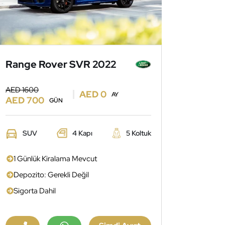
Range Rover SVR 2022
AED 1600
AED 0
AY
AED 700
GÜN
SUV
4 Kapı
5 Koltuk
1 Günlük Kiralama Mevcut
Depozito: Gerekli Değil
Sigorta Dahil