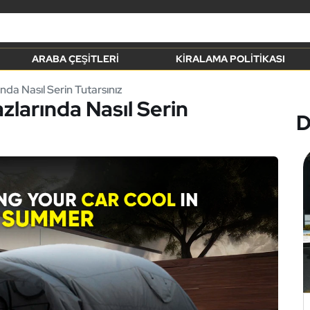
ARABA ÇEŞITLERI
KIRALAMA POLITIKASI
da Nasıl Serin Tutarsınız
larında Nasıl Serin
D