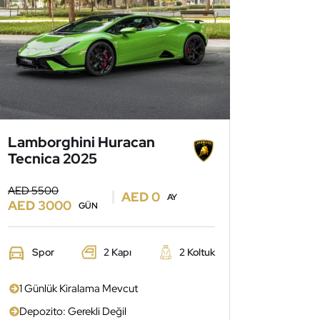
Lamborghini Huracan
Tecnica 2025
AED 5500
AED 0
AY
AED 3000
GÜN
Spor
2 Kapı
2 Koltuk
1 Günlük Kiralama Mevcut
Depozito: Gerekli Değil