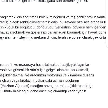
 canlı kalmak için biraz ekstra çaba sarf etmeniz gerekir.
ğlamak için soğutmalı koltuk minderleri ve taşınabilir boyun vantilatö
iği için açık renkli giysiler tercih edin, bu sayede özellikle araba kul
küçük bir soğutucu (dondurucu) yerleştirin; böylece hem içeriden dış
ir havaya sokmak ve gözlerinizi parlamadan korumak için havalı güneş 
şyaları temizleyin, iç mekanı dingin, ferah ve görsel olarak çekici t
ızı serin ve maceraya hazır tutmak, stratejik yaklaşımlar
siz ve güvenli bir sürüş için gölgeli alanlara park etmeli,
üneşlikler takmalı ve aracınızın motorunu ve klimasını düzenli
 olsun veya kiralayın, yukarıdaki uzman ipuçlarını
Haziran-Ağustos) sıcağını savuşturarak sağlıklı bir sürüş
e Emirlik'in sıcağını daha önce hiç olmadığı kadar yenin.