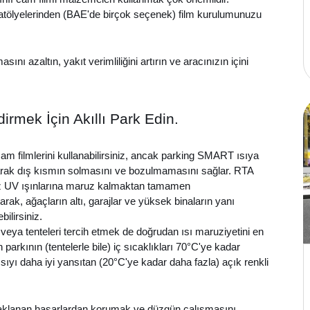
 atölyelerinden (BAE'de birçok seçenek) film kurulumunuzu
sını azaltın, yakıt verimliliğini artırın ve aracınızın içini
irmek İçin Akıllı Park Edin.
 cam filmlerini kullanabilirsiniz, ancak parking SMART ısıya
arak dış kısmın solmasını ve bozulmamasını sağlar. RTA
yaz UV ışınlarına maruz kalmaktan tamamen
olarak, ağaçların altı, garajlar ve yüksek binaların yanı
bilirsiniz.
ri veya tenteleri tercih etmek de doğrudan ısı maruziyetini en
 parkının (tentelerle bile) iç sıcaklıkları 70°C'ye kadar
e ısıyı daha iyi yansıtan (20°C'ye kadar daha fazla) açık renkli
naklanan hasarlardan korumak ve düzgün çalışmasını