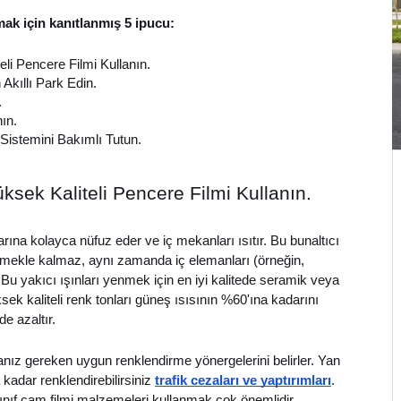
ak için kanıtlanmış 5 ipucu:
li Pencere Filmi Kullanın.
Akıllı Park Edin.
.
ın.
Sistemini Bakımlı Tutun.
sek Kaliteli Pencere Filmi Kullanın.
arına kolayca nüfuz eder ve iç mekanları ısıtır. Bu bunaltıcı
ermekle kalmaz, aynı zamanda iç elemanları (örneğin,
. Bu yakıcı ışınları yenmek için en iyi kalitede seramik veya
sek kaliteli renk tonları güneş ısısının %60'ına kadarını
de azaltır.
ız gereken uygun renklendirme yönergelerini belirler. Yan
adar renklendirebilirsiniz
trafik cezaları ve yaptırımları
.
ınıf cam filmi malzemeleri kullanmak çok önemlidir.