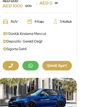
AED 1200
AED 0
AY
AED 1000
GÜN
SUV
4 Kapı
5 Koltuk
1 Günlük Kiralama Mevcut
Depozito: Gerekli Değil
Sigorta Dahil
Şimdi Ayırt