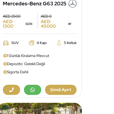
Mercedes-Benz G63 2025
AED 2500
AED 0
AED
AED
GÜN
AY
1300
45000
SUV
4 Kapı
5 Koltuk
1 Günlük Kiralama Mevcut
Depozito: Gerekli Değil
Sigorta Dahil
Şimdi Ayırt