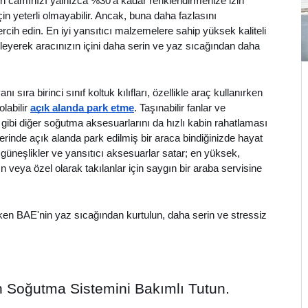
rı ön camınızı yalnızca %30'a kadar renklendirmenize izin
n yeterli olmayabilir. Ancak, buna daha fazlasını
ercih edin. En iyi yansıtıcı malzemelere sahip yüksek kaliteli
lleyerek aracınızın içini daha serin ve yaz sıcağından daha
nı sıra birinci sınıf koltuk kılıfları, özellikle araç kullanırken
labilir
açık alanda park etme
. Taşınabilir fanlar ve
ibi diğer soğutma aksesuarlarını da hızlı kabin rahatlaması
lerinde açık alanda park edilmiş bir araca bindiğinizde hayat
li güneşlikler ve yansıtıcı aksesuarlar satar; en yüksek,
n veya özel olarak takılanlar için saygın bir araba servisine
ken BAE'nin yaz sıcağından kurtulun, daha serin ve stressiz
n Soğutma Sistemini Bakımlı Tutun.