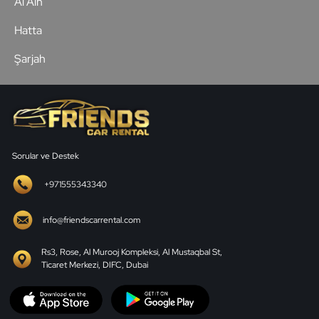
Al Ain
Hatta
Şarjah
Sorular ve Destek
+971555343340
info@friendscarrental.com
Rs3, Rose, Al Murooj Kompleksi, Al Mustaqbal St,
Ticaret Merkezi, DIFC, Dubai