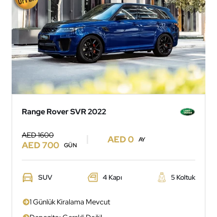
Range Rover SVR 2022
AED 1600
AED 0
AY
AED 700
GÜN
SUV
4 Kapı
5 Koltuk
1 Günlük Kiralama Mevcut