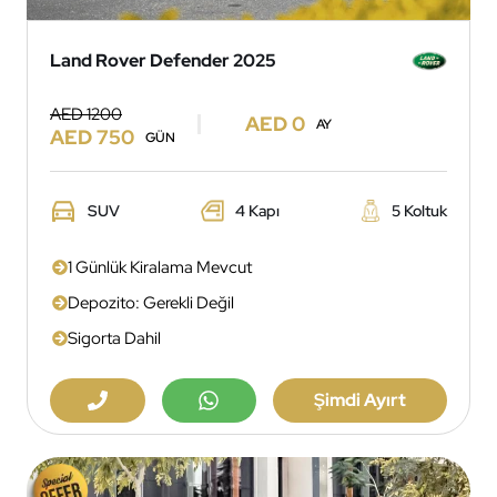
Land Rover Defender 2025
AED 1200
AED 0
AY
AED 750
GÜN
SUV
4 Kapı
5 Koltuk
1 Günlük Kiralama Mevcut
Depozito: Gerekli Değil
Sigorta Dahil
Şimdi Ayırt