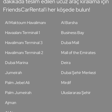
dakikada teslim edilen ucuz araç kiralama için
FriendsCarRental'i her köşede bulun!
Al Maktoum Havalimanı
Al Barsha
Havaalanı Terminali 1
Business Bay
Havalimanı Terminal 3
Dubai Mall
Havalimanı Terminali 2
Mall of the Emirates
Dubai Marina
Deira
Jumeirah
Dubai Şehir Merkezi
Palm Jebel Ali
Mirdif
Palm Jumeirah
Uluslararası Şehir
Ajman