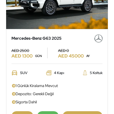
Mercedes-Benz G63 2025
AED 2500
AED 0
AED 1300
AED 45000
GÜN
AY
SUV
4 Kapı
5 Koltuk
1 Günlük Kiralama Mevcut
Depozito: Gerekli Değil
Sigorta Dahil