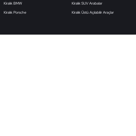
Kiralık BMW
Kiralık SUV Arabalar
Kiralık Porsche
Kiralık Üstü Açılabilir Araçlar