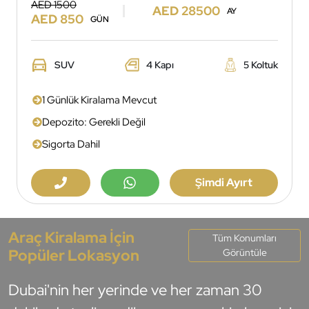
AED 1500
AED 28500
AY
AED 850
GÜN
SUV
4 Kapı
5 Koltuk
1 Günlük Kiralama Mevcut
Depozito: Gerekli Değil
Sigorta Dahil
Şimdi Ayırt
Araç Kiralama İçin
Tüm Konumları
Popüler Lokasyon
Görüntüle
Dubai'nin her yerinde ve her zaman 30