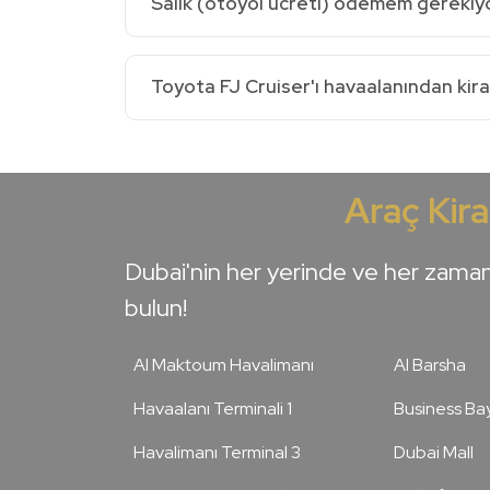
Salik (otoyol ücreti) ödemem gerekiy
Toyota FJ Cruiser'ı havaalanından kiral
Araç Kir
Dubai'nin her yerinde ve her zaman
bulun!
Al Maktoum Havalimanı
Al Barsha
Havaalanı Terminali 1
Business Ba
Havalimanı Terminal 3
Dubai Mall