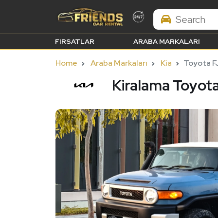
Search Brands
FIRSATLAR
ARABA MARKALARI
Home
Araba Markaları
Kia
Toyota F
Kiralama Toyota