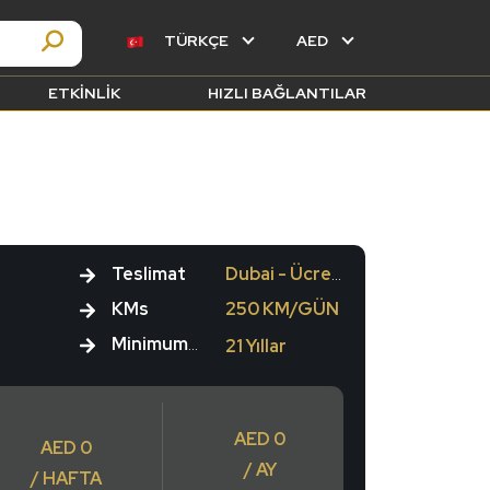
TÜRKÇE
AED
ETKINLIK
HIZLI BAĞLANTILAR
Teslimat
Dubai - Ücretsiz
KMs
250 KM/GÜN
Minimum Yaş
21 Yıllar
AED 0
AED 0
/ AY
/ HAFTA