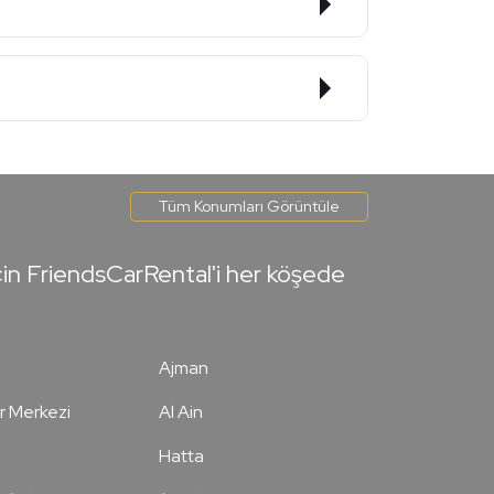
Tüm Konumları Görüntüle
çin FriendsCarRental'i her köşede
Ajman
r Merkezi
Al Ain
Hatta