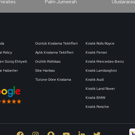
Emirates
Palm Jumeirah
Uluslararas
zda
Günlük Kiralama Teklifleri
Kiralık Rolls Royce
l Policy
Aylık Kiralama Teklifleri
Kiralık Ferrari
len Sürüş Ehliyeti
Gizlilik Politikası
Kiralık Mercedes-Benz
Ve Haberler
Site Haritası
Kiralık Lamborghini
Türüne Göre Kiralama
Kiralık Audi
Kiralık Land Rover
Kiralık BMW
Kiralık Porsche