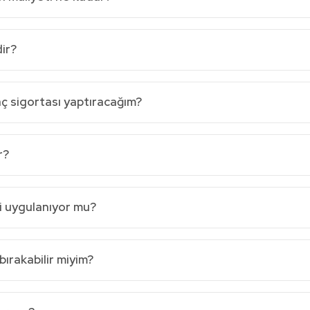
ir?
aç sigortası yaptıracağım?
r?
i uygulanıyor mu?
bırakabilir miyim?