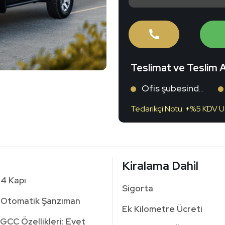
Teslimat ve Teslim 
Ofis şubesinden teslim alın
Tedarikçi Notu: +%5 KDV U
Kiralama Dahil
4 Kapı
Sigorta
Otomatik Şanzıman
Ek Kilometre Ücreti
GCC Özellikleri: Evet