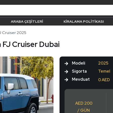
ARABA ÇEŞITLERI
KIRALAMA POLITIKASI
J Cruiser 2025
 FJ Cruiser Dubai
Modeli
2025
Sigorta
Temel
Mevduat
0 AED
AED 200
/ GÜN