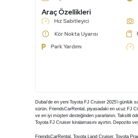
Araç Özellikleri
Hız Sabitleyici
Kör Nokta Uyarısı
Park Yardımı
Dubai'de en yeni Toyota FJ Cruiser 2025'i günlük s
sürün. FriendsCarRental, piyasadaki en ucuz FJ Cruis
ve en iyi müşteri desteğinden yararlanın. Taksitli ö
Toyota FJ Cruiser kiralamasını ayırtın. Depozito vey
FriendsCarRental, Toyota Land Cruiser, Toyota Prad