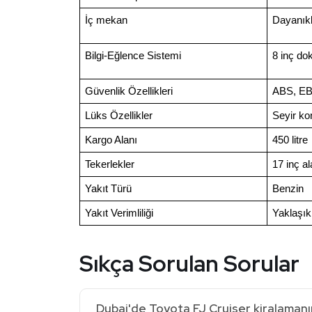
İç mekan
Dayanıkl
Bilgi-Eğlence Sistemi
8 inç do
Güvenlik Özellikleri
ABS, EBD
Lüks Özellikler
Seyir kon
Kargo Alanı
450 litre
Tekerlekler
17 inç al
Yakıt Türü
Benzin
Yakıt Verimliliği
Yaklaşık
Sıkça Sorulan Sorular
Dubai'de Toyota FJ Cruiser kiralamanı