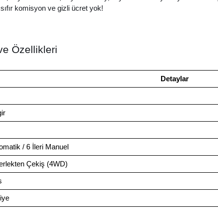
 sıfır komisyon ve gizli ücret yok!
e Özellikleri
Detaylar
ir
tomatik / 6 İleri Manuel
erlekten Çekiş (4WD)
s
iye