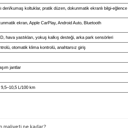
ı deri/kumaş koltuklar, pratik düzen, dokunmatik ekranlı bilgi-eğlence
kunmatik ekran, Apple CarPlay, Android Auto, Bluetooth
, hava yastıkları, yokuş kalkış desteği, arka park sensörleri
trolü, otomatik klima kontrolü, anahtarsız giriş
aşım jantlar
 9,5–10,5 L/100 km
n maliyeti ne kadar?