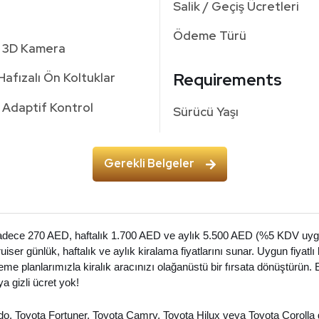
Salik / Geçiş Ücretleri
Ödeme Türü
3D Kamera
Requirements
Hafızalı Ön Koltuklar
Adaptif Kontrol
Sürücü Yaşı
Gerekli Belgeler
adece 270 AED, haftalık 1.700 AED ve aylık 5.500 AED (%5 KDV uygula
er günlük, haftalık ve aylık kiralama fiyatlarını sunar. Uygun fiyatlı 
deme planlarımızla kiralık aracınızı olağanüstü bir fırsata dönüştürün
a gizli ücret yok!
o, Toyota Fortuner, Toyota Camry, Toyota Hilux veya Toyota Corolla g