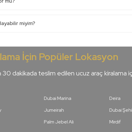
or mu?
ayabilir miyim?
alama İçin Popüler Lokasyon
 30 dakikada teslim edilen ucuz araç kiralama i
Dubai Marina
Deira
y
Jumeirah
Dubai Şehi
Palm Jebel Ali
Mirdif