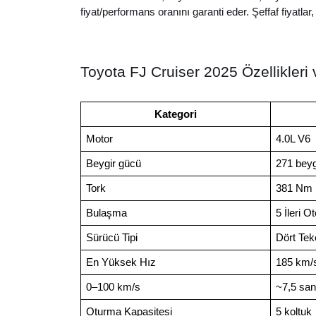
fiyat/performans oranını garanti eder. Şeffaf fiyatlar,
Toyota FJ Cruiser 2025 Özellikleri v
Kategori
Motor
4.0L V6
Beygir gücü
271 beyg
Tork
381 Nm
Bulaşma
5 İleri O
Sürücü Tipi
Dört Tek
En Yüksek Hız
185 km/
0–100 km/s
~7,5 san
Oturma Kapasitesi
5 koltuk