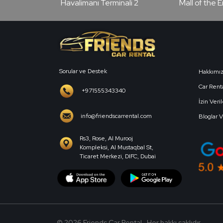
Havalimanı Terminali 2
Mall of the 
Sorular ve Destek
Hakkımı
Car Renta
+971555343340
İzin Veri
info@friendscarrental.com
Bloglar 
Rs3, Rose, Al Murooj
Kompleksi, Al Mustaqbal St,
Ticaret Merkezi, DIFC, Dubai
© 2026 Friends Car Rental . Her hakkı saklıdır.