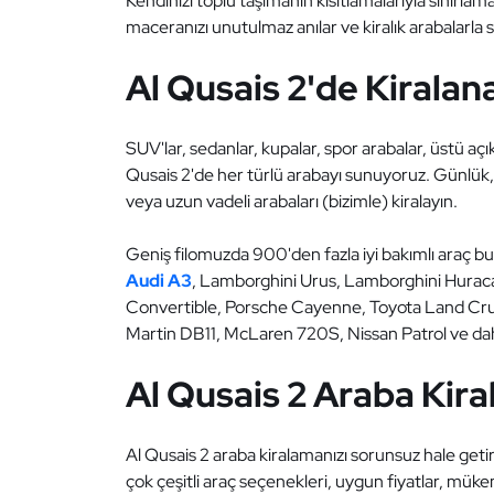
Kendinizi toplu taşımanın kısıtlamalarıyla sınırlam
maceranızı unutulmaz anılar ve kiralık arabalarla sı
Al Qusais 2'de Kirala
SUV'lar, sedanlar, kupalar, spor arabalar, üstü açı
Qusais 2'de her türlü arabayı sunuyoruz. Günlük, h
veya uzun vadeli arabaları (bizimle) kiralayın.
Geniş filomuzda 900'den fazla iyi bakımlı araç
Audi A3
, Lamborghini Urus, Lamborghini Huraca
Convertible, Porsche Cayenne, Toyota Land Cru
Martin DB11, McLaren 720S, Nissan Patrol ve daha fa
Al Qusais 2 Araba Kir
Al Qusais 2 araba kiralamanızı sorunsuz hale getir
çok çeşitli araç seçenekleri, uygun fiyatlar, mük