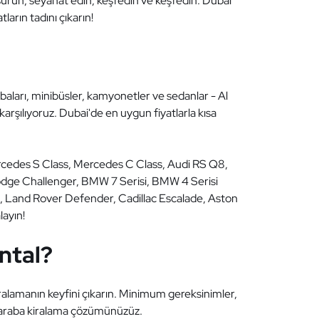
n, sürün, seyahat edin, keşfedin ve keşfedin. Dubai
ların tadını çıkarın!
rabaları, minibüsler, kamyonetler ve sedanlar - Al
karşılıyoruz. Dubai'de en uygun fiyatlarla kısa
rcedes S Class, Mercedes C Class, Audi RS Q8,
odge Challenger, BMW 7 Serisi, BMW 4 Serisi
 Land Rover Defender, Cadillac Escalade, Aston
layın!
ntal?
iralamanın keyfini çıkarın. Minimum gereksinimler,
lı araba kiralama çözümünüzüz.