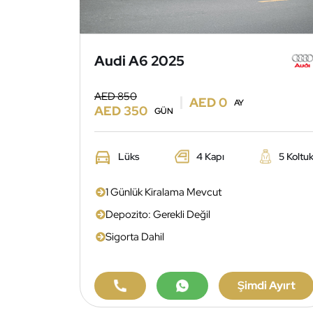
Audi A6 2025
AED 850
AED 0
AY
AED 350
GÜN
Lüks
4 Kapı
5 Koltu
1 Günlük Kiralama Mevcut
Depozito: Gerekli Değil
Sigorta Dahil
Şimdi Ayırt