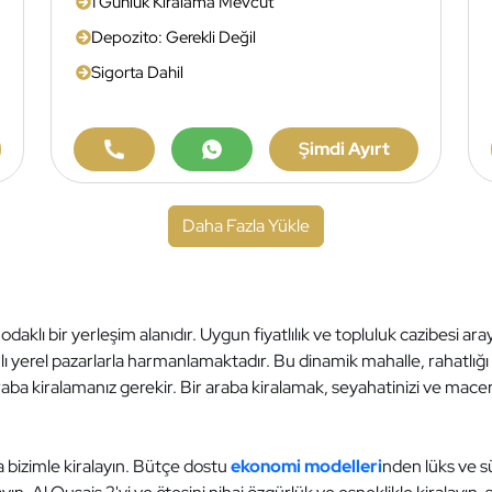
1 Günlük Kiralama Mevcut
Depozito: Gerekli Değil
Sigorta Dahil
Şimdi Ayırt
Daha Fazla Yükle
odaklı bir yerleşim alanıdır. Uygun fiyatlılık ve topluluk cazibesi aray
ı yerel pazarlarla harmanlamaktadır. Bu dinamik mahalle, rahatlığı kül
aba kiralamanız gerekir. Bir araba kiralamak, seyahatinizi ve mac
la bizimle kiralayın. Bütçe dostu
ekonomi modelleri
nden lüks ve s