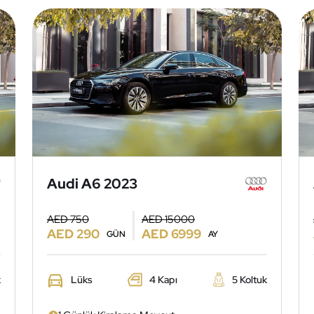
Audi A6 2023
AED 750
AED 15000
AED 290
AED 6999
GÜN
AY
k
Lüks
4 Kapı
5 Koltuk