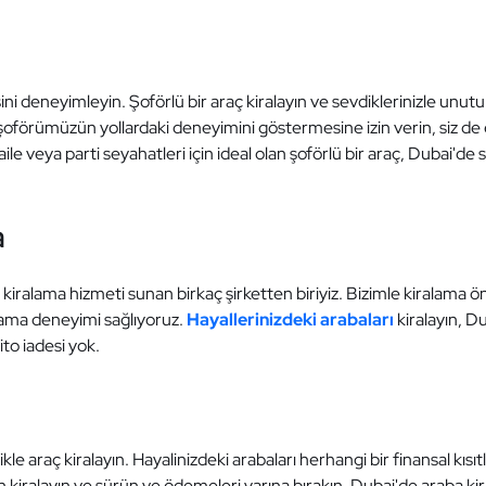
ni deneyimleyin. Şoförlü bir araç kiralayın ve sevdiklerinizle unutul
şoförümüzün yollardaki deneyimini göstermesine izin verin, siz de e
aile veya parti seyahatleri için ideal olan şoförlü bir araç, Dubai'd
a
iralama hizmeti sunan birkaç şirketten biriyiz. Bizimle kiralama ö
lama deneyimi sağlıyoruz.
Hayallerinizdeki arabaları
kiralayın, D
ito iadesi yok.
kle araç kiralayın. Hayalinizdeki arabaları herhangi bir finansal kı
ün kiralayın ve sürün ve ödemeleri yarına bırakın. Dubai'de araba k