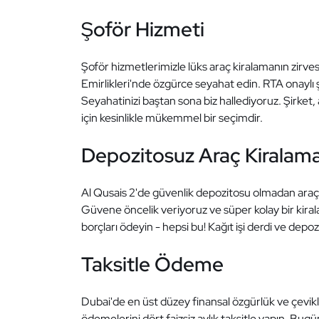
Şoför Hizmeti
Şoför hizmetlerimizle lüks araç kiralamanın zirvesi
Emirlikleri'nde özgürce seyahat edin. RTA onaylı 
Seyahatinizi baştan sona biz hallediyoruz. Şirket, 
için kesinlikle mükemmel bir seçimdir.
Depozitosuz Araç Kiralam
Al Qusais 2'de güvenlik depozitosu olmadan araç k
Güvene öncelik veriyoruz ve süper kolay bir kira
borçları ödeyin - hepsi bu! Kağıt işi derdi ve depoz
Taksitle Ödeme
Dubai'de en üst düzey finansal özgürlük ve çevikli
ödemelerini dört faizsiz aylık taksitle yapın. Bug