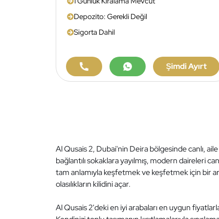
1 Günlük Kiralama Mevcut
Depozito: Gerekli Değil
Sigorta Dahil
Şimdi Ayırt
Al Qusais 2, Dubai'nin Deira bölgesinde canlı, aile 
bağlantılı sokaklara yayılmış, modern daireleri canl
tam anlamıyla keşfetmek ve keşfetmek için bir ar
olasılıkların kilidini açar.
Al Qusais 2'deki en iyi arabaları en uygun fiyatlar