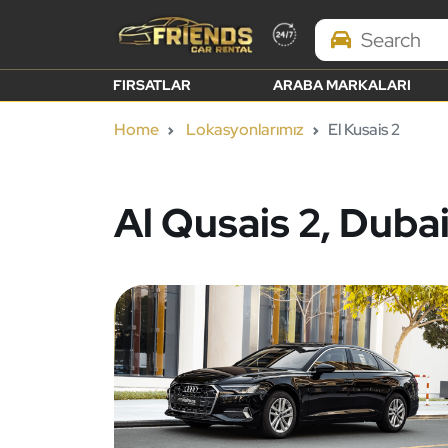
Search Brands
FIRSATLAR
ARABA MARKALARI
Home
Lokasyonlarımız
El Kusais 2
Al Qusais 2, Duba