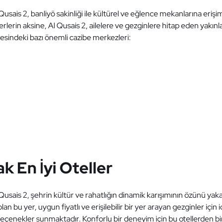
 Qusais 2, banliyö sakinliği ile kültürel ve eğlence mekanlarına eri
rlerin aksine, Al Qusais 2, ailelere ve gezginlere hitap eden yakınl
resindeki bazı önemli cazibe merkezleri:
k En İyi Oteller
 Qusais 2, şehrin kültür ve rahatlığın dinamik karışımının özünü yak
n bu yer, uygun fiyatlı ve erişilebilir bir yer arayan gezginler için i
 seçenekler sunmaktadır. Konforlu bir deneyim için bu otellerden bi