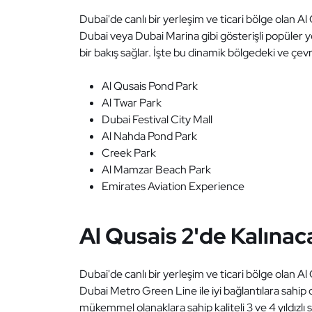
Dubai'de canlı bir yerleşim ve ticari bölge olan Al
Dubai veya Dubai Marina gibi gösterişli popüler ye
bir bakış sağlar. İşte bu dinamik bölgedeki ve çev
Al Qusais Pond Park
Al Twar Park
Dubai Festival City Mall
Al Nahda Pond Park
Creek Park
Al Mamzar Beach Park
Emirates Aviation Experience
Al Qusais 2'de Kalınaca
Dubai'de canlı bir yerleşim ve ticari bölge olan Al
Dubai Metro Green Line ile iyi bağlantılara sahip ola
mükemmel olanaklara sahip kaliteli 3 ve 4 yıldızlı