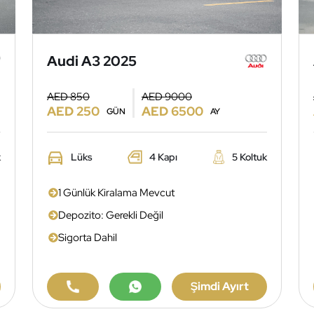
Audi A3 2025
AED 850
AED 9000
AED 250
AED 6500
GÜN
AY
k
Lüks
4 Kapı
5 Koltuk
1 Günlük Kiralama Mevcut
Depozito: Gerekli Değil
Sigorta Dahil
Şimdi Ayırt