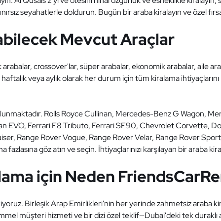
ayın. Al Qusais 2'yi ve ötesini nihai özgürlük ve esneklikle kiralayı
nırsız seyahatlerle doldurun. Bugün bir araba kiralayın ve özel fırsat
nabilecek Mevcut Araçlar
k arabalar, crossover'lar, süper arabalar, ekonomik arabalar, aile a
aftalık veya aylık olarak her durum için tüm kiralama ihtiyaçlarını 
 bulunmaktadır. Rolls Royce Cullinan, Mercedes-Benz G Wagon, Me
n EVO, Ferrari F8 Tributo, Ferrari SF90, Chevrolet Corvette, D
iser, Range Rover Vogue, Range Rover Velar, Range Rover Sport,
zlasına göz atın ve seçin. İhtiyaçlarınızı karşılayan bir araba kira
alama için Neden FriendsCarRe
iyoruz. Birleşik Arap Emirlikleri'nin her yerinde zahmetsiz araba k
emmel müşteri hizmeti ve bir dizi özel teklif—Dubai'deki tek durak