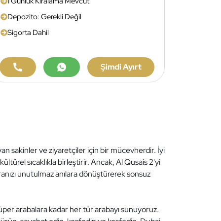
1 Günlük Kiralama Mevcut
Depozito: Gerekli Değil
Sigorta Dahil
Şimdi Ayırt
an sakinler ve ziyaretçiler için bir mücevherdir. İyi
türel sıcaklıkla birleştirir. Ancak, Al Qusais 2'yi
eranızı unutulmaz anılara dönüştürerek sonsuz
üper arabalara kadar her tür arabayı sunuyoruz.