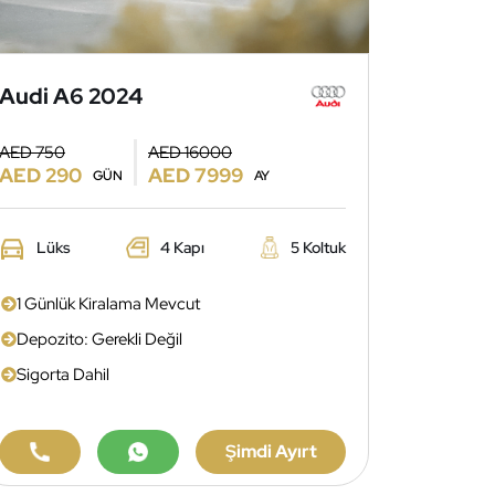
Audi A6 2024
AED 750
AED 16000
AED 290
AED 7999
GÜN
AY
Lüks
4 Kapı
5 Koltuk
1 Günlük Kiralama Mevcut
Depozito: Gerekli Değil
Sigorta Dahil
Şimdi Ayırt