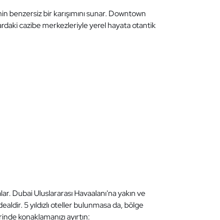
şimin benzersiz bir karışımını sunar. Downtown
ardaki cazibe merkezleriyle yerel hayata otantik
alar. Dubai Uluslararası Havaalanı'na yakın ve
dealdir. 5 yıldızlı oteller bulunmasa da, bölge
rinde konaklamanızı ayırtın: