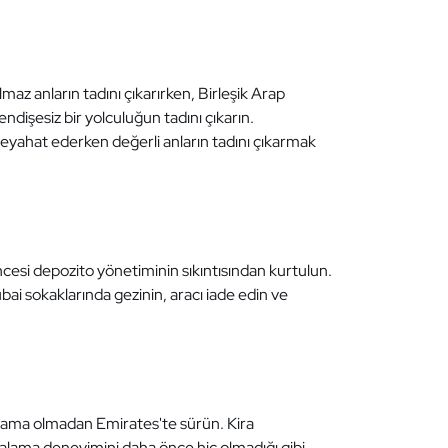
maz anların tadını çıkarırken, Birleşik Arap
ndişesiz bir yolculuğun tadını çıkarın.
e seyahat ederken değerli anların tadını çıkarmak
ncesi depozito yönetiminin sıkıntısından kurtulun.
ubai sokaklarında gezinin, aracı iade edin ve
sıtlama olmadan Emirates'te sürün. Kira
iralama deneyimini daha önce hiç olmadığı gibi