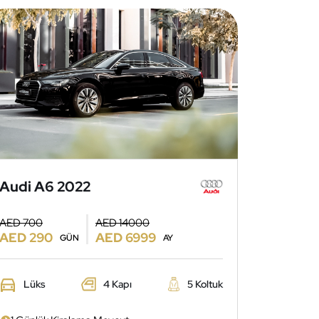
Audi A6 2022
AED 700
AED 14000
AED 290
AED 6999
GÜN
AY
Lüks
4 Kapı
5 Koltuk