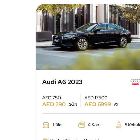
Audi A6 2023
AED 750
AED 17500
AED 290
AED 6999
GÜN
AY
Lüks
4 Kapı
5 Koltu