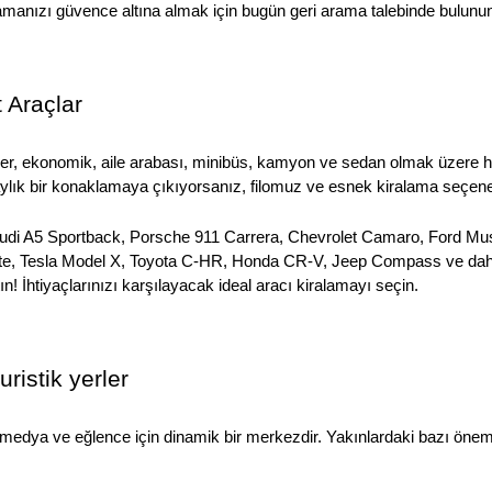
lamanızı güvence altına almak için bugün geri arama talebinde bulunu
 Araçlar
r, ekonomik, aile arabası, minibüs, kamyon ve sedan olmak üzere her tü
 aylık bir konaklamaya çıkıyorsanız, filomuz ve esnek kiralama seçene
di A5 Sportback, Porsche 911 Carrera, Chevrolet Camaro, Ford Must
ante, Tesla Model X, Toyota C-HR, Honda CR-V, Jeep Compass ve daha
! İhtiyaçlarınızı karşılayacak ideal aracı kiralamayı seçin.
ristik yerler
 medya ve eğlence için dinamik bir merkezdir. Yakınlardaki bazı öneml