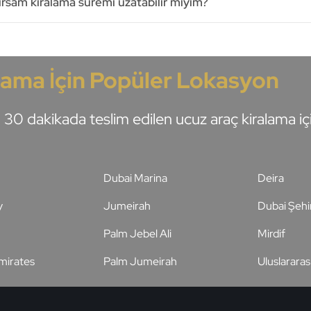
ırsam kiralama süremi uzatabilir miyim?
lama İçin Popüler Lokasyon
30 dakikada teslim edilen ucuz araç kiralama iç
Dubai Marina
Deira
y
Jumeirah
Dubai Şehi
Palm Jebel Ali
Mirdif
Emirates
Palm Jumeirah
Uluslararas