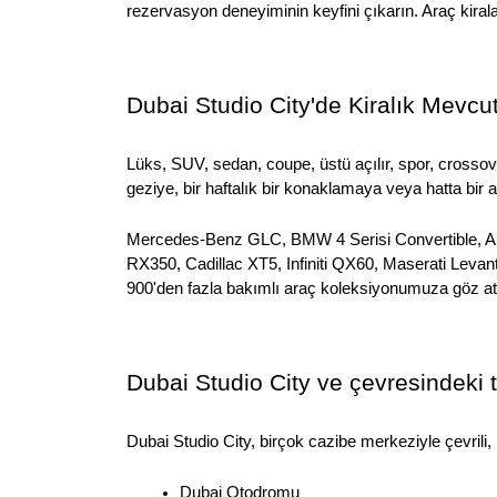
rezervasyon deneyiminin keyfini çıkarın. Araç kira
Dubai Studio City'de Kiralık Mevcut
Lüks, SUV, sedan, coupe, üstü açılır, spor, crossove
geziye, bir haftalık bir konaklamaya veya hatta bir
Mercedes-Benz GLC, BMW 4 Serisi Convertible, Au
RX350, Cadillac XT5, Infiniti QX60, Maserati Lev
900'den fazla bakımlı araç koleksiyonumuza göz atın
Dubai Studio City ve çevresindeki tu
Dubai Studio City, birçok cazibe merkeziyle çevrili,
Dubai Otodromu