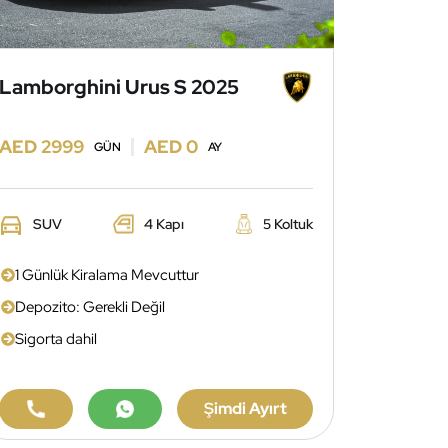
Lamborghini Urus S 2025
AED 2999
AED 0
GÜN
AY
SUV
4 Kapı
5 Koltuk
1 Günlük Kiralama Mevcuttur
Depozito: Gerekli Değil
Sigorta dahil
Şimdi Ayırt