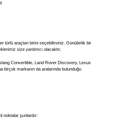
n!
rlü araçtan birini seçebilirsiniz. Günübirlik bir 
klerimiz size yardımcı olacaktır.
ang Convertible, Land Rover Discovery, Lexus 
 birçok markanın da aralarında bulunduğu 
i noktalar şunlardır: