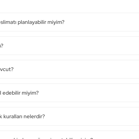
slimatı planlayabilir miyim?
m?
evcut?
l edebilir miyim?
k kuralları nelerdir?