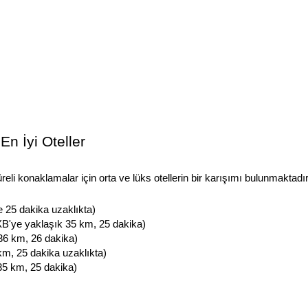
En İyi Oteller
li konaklamalar için orta ve lüks otellerin bir karışımı bulunmaktadır
 25 dakika uzaklıkta)
XB'ye yaklaşık 35 km, 25 dakika)
36 km, 26 dakika)
m, 25 dakika uzaklıkta)
35 km, 25 dakika)