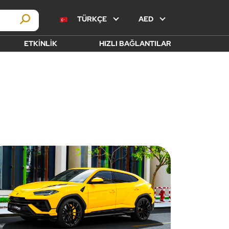
TÜRKÇE
AED
ETKINLIK
HIZLI BAĞLANTILAR