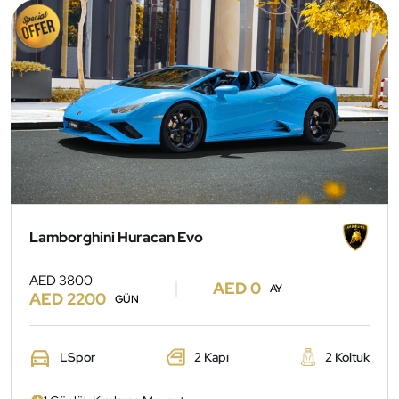
Lamborghini Huracan Evo
AED 3800
AED 0
AY
AED 2200
GÜN
LSpor
2 Kapı
2 Koltuk