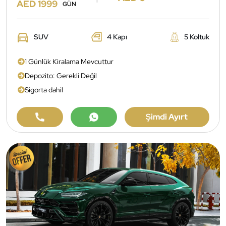
AED 1999
GÜN
SUV
4 Kapı
5 Koltuk
1 Günlük Kiralama Mevcuttur
Depozito: Gerekli Değil
Sigorta dahil
Şimdi Ayırt