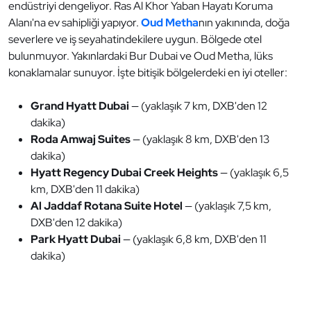
endüstriyi dengeliyor. Ras Al Khor Yaban Hayatı Koruma
Alanı'na ev sahipliği yapıyor.
Oud Metha
nın yakınında, doğa
severlere ve iş seyahatindekilere uygun. Bölgede otel
bulunmuyor. Yakınlardaki Bur Dubai ve Oud Metha, lüks
konaklamalar sunuyor. İşte bitişik bölgelerdeki en iyi oteller:
Grand Hyatt Dubai
— (yaklaşık 7 km, DXB'den 12
dakika)
Roda Amwaj Suites
— (yaklaşık 8 km, DXB'den 13
dakika)
Hyatt Regency Dubai Creek Heights
— (yaklaşık 6,5
km, DXB'den 11 dakika)
Al Jaddaf Rotana Suite Hotel
— (yaklaşık 7,5 km,
DXB'den 12 dakika)
Park Hyatt Dubai
— (yaklaşık 6,8 km, DXB'den 11
dakika)