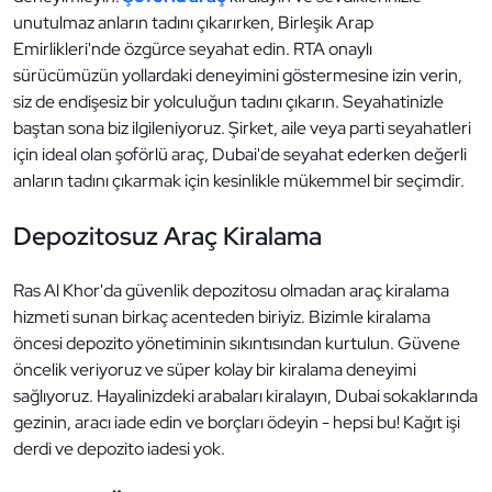
unutulmaz anların tadını çıkarırken, Birleşik Arap
Emirlikleri'nde özgürce seyahat edin. RTA onaylı
sürücümüzün yollardaki deneyimini göstermesine izin verin,
siz de endişesiz bir yolculuğun tadını çıkarın. Seyahatinizle
baştan sona biz ilgileniyoruz. Şirket, aile veya parti seyahatleri
için ideal olan şoförlü araç, Dubai'de seyahat ederken değerli
anların tadını çıkarmak için kesinlikle mükemmel bir seçimdir.
Depozitosuz Araç Kiralama
Ras Al Khor'da güvenlik depozitosu olmadan araç kiralama
hizmeti sunan birkaç acenteden biriyiz. Bizimle kiralama
öncesi depozito yönetiminin sıkıntısından kurtulun. Güvene
öncelik veriyoruz ve süper kolay bir kiralama deneyimi
sağlıyoruz. Hayalinizdeki arabaları kiralayın, Dubai sokaklarında
gezinin, aracı iade edin ve borçları ödeyin - hepsi bu! Kağıt işi
derdi ve depozito iadesi yok.