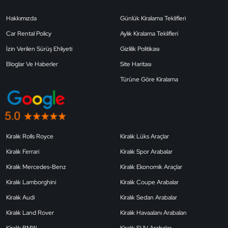
Hakkımızda
Günlük Kiralama Teklifleri
Car Rental Policy
Aylık Kiralama Teklifleri
İzin Verilen Sürüş Ehliyeti
Gizlilik Politikası
Bloglar Ve Haberler
Site Haritası
Türüne Göre Kiralama
Kiralık Rolls Royce
Kiralık Lüks Araçlar
Kiralık Ferrari
Kiralık Spor Arabalar
Kiralık Mercedes-Benz
Kiralık Ekonomik Araçlar
Kiralık Lamborghini
Kiralık Coupe Arabalar
Kiralık Audi
Kiralık Sedan Arabalar
Kiralık Land Rover
Kiralık Havaalanı Arabaları