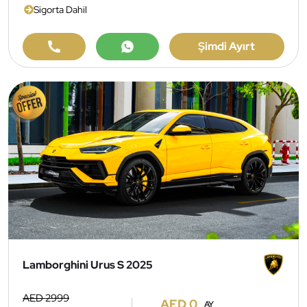
Sigorta Dahil
Şimdi Ayırt
Lamborghini Urus S 2025
AED 2999
AED 0
AY