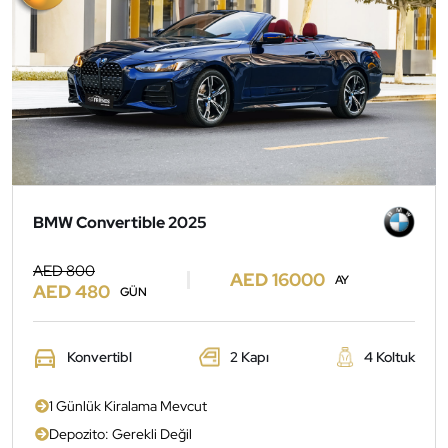
BMW Convertible 2025
AED 800
AED 16000
AY
AED 480
GÜN
Konvertibl
2 Kapı
4 Koltuk
1 Günlük Kiralama Mevcut
Depozito: Gerekli Değil