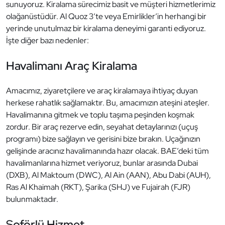
sunuyoruz. Kiralama sürecimiz basit ve müşteri hizmetlerimiz
olağanüstüdür. Al Quoz 3’te veya Emirlikler’in herhangi bir
yerinde unutulmaz bir kiralama deneyimi garanti ediyoruz.
İşte diğer bazı nedenler:
Havalimanı Araç Kiralama
Amacımız, ziyaretçilere ve araç kiralamaya ihtiyaç duyan
herkese rahatlık sağlamaktır. Bu, amacımızın ateşini ateşler.
Havalimanına gitmek ve toplu taşıma peşinden koşmak
zordur. Bir araç rezerve edin, seyahat detaylarınızı (uçuş
programı) bize sağlayın ve gerisini bize bırakın. Uçağınızın
gelişinde aracınız havalimanında hazır olacak. BAE’deki tüm
havalimanlarına hizmet veriyoruz, bunlar arasında Dubai
(DXB), Al Maktoum (DWC), Al Ain (AAN), Abu Dabi (AUH),
Ras Al Khaimah (RKT), Şarika (SHJ) ve Fujairah (FJR)
bulunmaktadır.
Şoförlü Hizmet