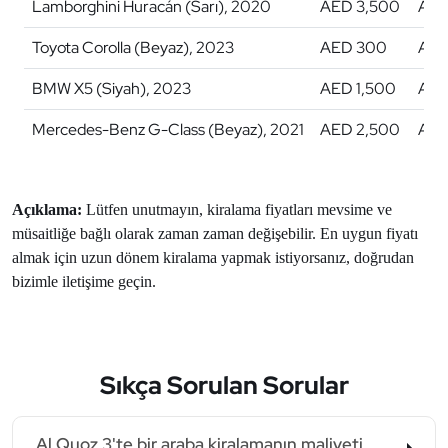
Lamborghini Huracán (Sarı), 2020
AED 3,500
AED
Toyota Corolla (Beyaz), 2023
AED 300
AED
BMW X5 (Siyah), 2023
AED 1,500
AED
Mercedes-Benz G-Class (Beyaz), 2021
AED 2,500
AED
Açıklama:
Lütfen unutmayın, kiralama fiyatları mevsime ve
müsaitliğe bağlı olarak zaman zaman değişebilir. En uygun fiyatı
almak için uzun dönem kiralama yapmak istiyorsanız, doğrudan
bizimle iletişime geçin.
Sıkça Sorulan Sorular
Al Quoz 3'te bir araba kiralamanın maliyeti