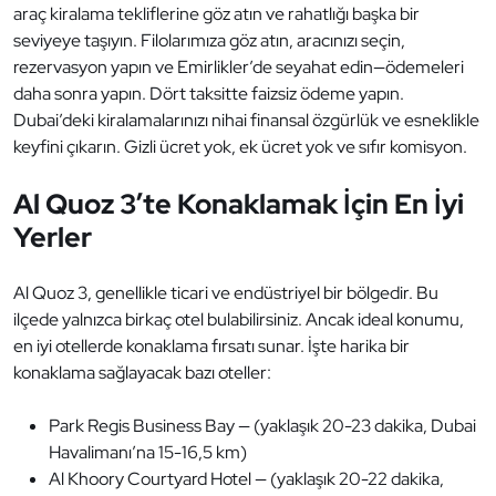
araç kiralama tekliflerine göz atın ve rahatlığı başka bir
seviyeye taşıyın. Filolarımıza göz atın, aracınızı seçin,
rezervasyon yapın ve Emirlikler’de seyahat edin—ödemeleri
daha sonra yapın. Dört taksitte faizsiz ödeme yapın.
Dubai’deki kiralamalarınızı nihai finansal özgürlük ve esneklikle
keyfini çıkarın. Gizli ücret yok, ek ücret yok ve sıfır komisyon.
Al Quoz 3’te Konaklamak İçin En İyi
Yerler
Al Quoz 3, genellikle ticari ve endüstriyel bir bölgedir. Bu
ilçede yalnızca birkaç otel bulabilirsiniz. Ancak ideal konumu,
en iyi otellerde konaklama fırsatı sunar. İşte harika bir
konaklama sağlayacak bazı oteller:
Park Regis Business Bay — (yaklaşık 20-23 dakika, Dubai
Havalimanı’na 15-16,5 km)
Al Khoory Courtyard Hotel — (yaklaşık 20-22 dakika,