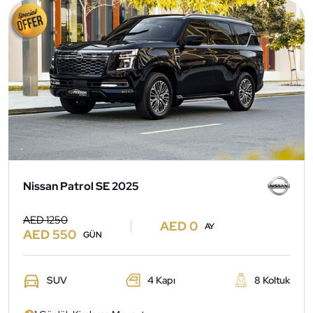
Nissan Patrol SE 2025
AED 1250
AED 0
AY
AED 550
GÜN
SUV
4 Kapı
8 Koltuk