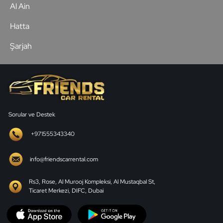
Al Ain
Hatta
Şarjah
Sorular ve Destek
+971555343340
info@friendscarrental.com
Rs3, Rose, Al Murooj Kompleksi, Al Mustaqbal St,
Ticaret Merkezi, DIFC, Dubai