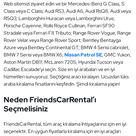
Web sitemizi ziyaret edin ve bir Mercedes-Benz G Class, S
Class veya C Class; Audi RS3, Audi A6, Audi RsQ8, Audi veya
RSQ3; Lamborghini Huracan veya Lamborghini Urus;
Porsche Cayenne, Rolls Royce Cullinan, Ferrari SF90
Stradale veya Ferrari F8 Tributo; Range Rover Vogue, Range
Rover Velar veya Range Rover Sport; Bentley Bentayga
Azure veya Bentley Continental GT; BMW 4 Serisi cabriolet,
BMW 7 Serisi veya BMW X6;
Nissan Patrol SE
, GMC Yukon,
Aston Martin DB11, McLaren 720S, Hyundai Tucson veya
Cadillac Escalade’yi seçin. Size en iyi arabaları ve en iyi
hizmetleri sunuyoruz. Seçtiğiniz aracı kiralayın. Ucuzdan lüks
araba kiralama fırsatlarını keşfedin. Şimdi kiralama yapın!
Neden FriendsCarRental’ı
Seçmelisiniz
FriendsCarRental, tüm araç kiralama ihtiyaçlarınız için en iyi
seçenektir. En uygun fiyatlarla kiralama için en iyi araçları