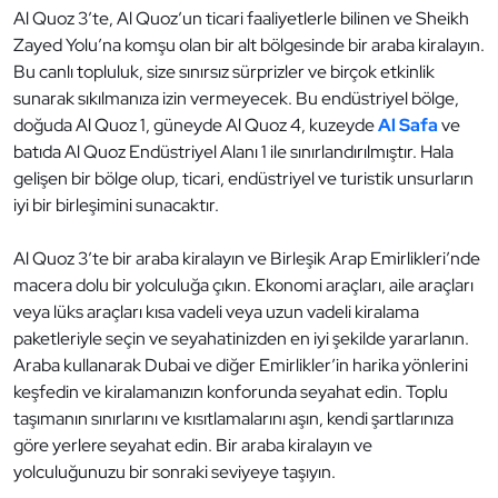
Al Quoz 3’te, Al Quoz’un ticari faaliyetlerle bilinen ve Sheikh
Zayed Yolu’na komşu olan bir alt bölgesinde bir araba kiralayın.
Bu canlı topluluk, size sınırsız sürprizler ve birçok etkinlik
sunarak sıkılmanıza izin vermeyecek. Bu endüstriyel bölge,
doğuda Al Quoz 1, güneyde Al Quoz 4, kuzeyde
Al Safa
ve
batıda Al Quoz Endüstriyel Alanı 1 ile sınırlandırılmıştır. Hala
gelişen bir bölge olup, ticari, endüstriyel ve turistik unsurların
iyi bir birleşimini sunacaktır.
Al Quoz 3’te bir araba kiralayın ve Birleşik Arap Emirlikleri’nde
macera dolu bir yolculuğa çıkın. Ekonomi araçları, aile araçları
veya lüks araçları kısa vadeli veya uzun vadeli kiralama
paketleriyle seçin ve seyahatinizden en iyi şekilde yararlanın.
Araba kullanarak Dubai ve diğer Emirlikler’in harika yönlerini
keşfedin ve kiralamanızın konforunda seyahat edin. Toplu
taşımanın sınırlarını ve kısıtlamalarını aşın, kendi şartlarınıza
göre yerlere seyahat edin. Bir araba kiralayın ve
yolculuğunuzu bir sonraki seviyeye taşıyın.