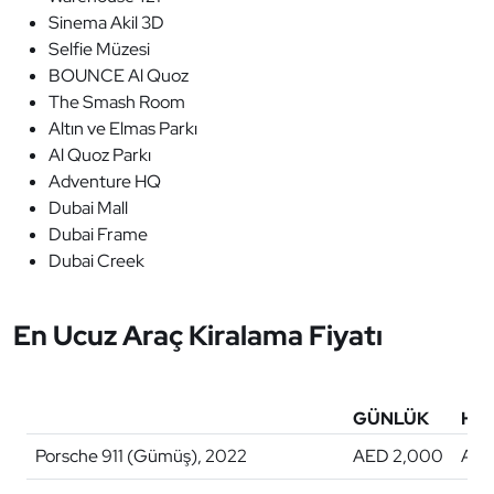
Sinema Akil 3D
Selfie Müzesi
BOUNCE Al Quoz
The Smash Room
Altın ve Elmas Parkı
Al Quoz Parkı
Adventure HQ
Dubai Mall
Dubai Frame
Dubai Creek
En Ucuz Araç Kiralama Fiyatı
GÜNLÜK
HAF
Porsche 911 (Gümüş), 2022
AED 2,000
AED