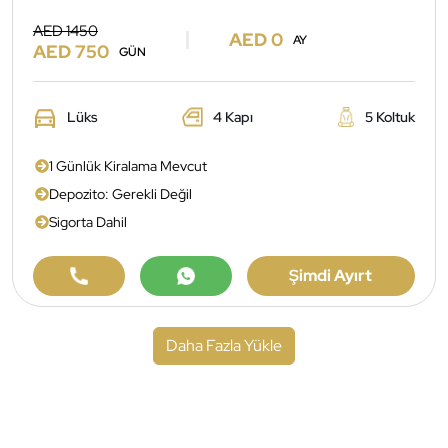
AED 1450
AED 0
AY
AED 750
GÜN
Lüks
4 Kapı
5 Koltuk
1 Günlük Kiralama Mevcut
Depozito: Gerekli Değil
Sigorta Dahil
Şimdi Ayırt
Daha Fazla Yükle