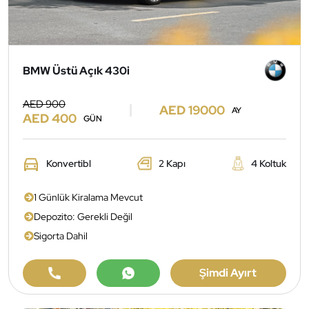
BMW Üstü Açık 430i
AED 900
AED 19000
AY
AED 400
GÜN
Konvertibl
2 Kapı
4 Koltuk
1 Günlük Kiralama Mevcut
Depozito: Gerekli Değil
Sigorta Dahil
Şimdi Ayırt