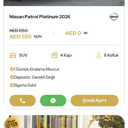
Nissan Patrol Platinum 2026
AED 1250
AED 0
AY
AED 550
GÜN
SUV
4 Kapı
8 Koltuk
1 Günlük Kiralama Mevcut
Depozito: Gerekli Değil
Sigorta Dahil
Şimdi Ayırt