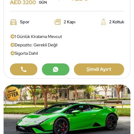
AED 3200
GÜN
Spor
2 Kapı
2 Koltuk
1 Günlük Kiralama Mevcut
Depozito: Gerekli Değil
Sigorta Dahil
Şimdi Ayırt