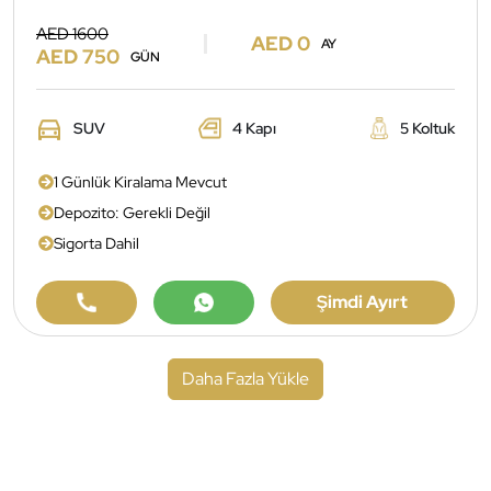
AED 1600
AED 0
AY
AED 750
GÜN
SUV
4 Kapı
5 Koltuk
1 Günlük Kiralama Mevcut
Depozito: Gerekli Değil
Sigorta Dahil
Şimdi Ayırt
Daha Fazla Yükle