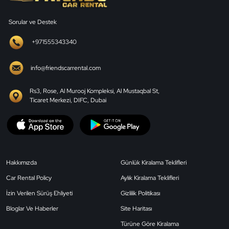
Sorular ve Destek
+971555343340
info@friendscarrental.com
Rs3, Rose, Al Murooj Kompleksi, Al Mustaqbal St,
Ticaret Merkezi, DIFC, Dubai
Hakkımızda
Günlük Kiralama Teklifleri
Car Rental Policy
Aylık Kiralama Teklifleri
İzin Verilen Sürüş Ehliyeti
Gizlilik Politikası
Bloglar Ve Haberler
Site Haritası
Türüne Göre Kiralama