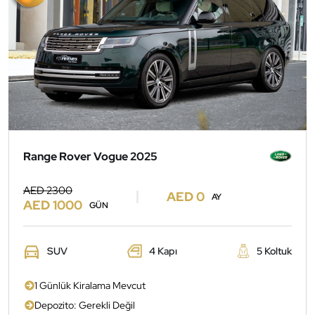
Range Rover Vogue 2025
AED 2300
AED 0
AY
AED 1000
GÜN
SUV
4 Kapı
5 Koltuk
1 Günlük Kiralama Mevcut
Depozito: Gerekli Değil