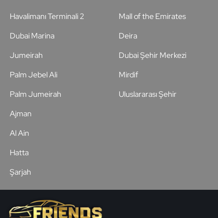
Havalimanı Terminali 2
Mall of the Emirates
Dubai Marina
Deira
Jumeirah
Dubai Şehir Merkezi
Palm Jebel Ali
Mirdif
Palm Jumeirah
Uluslararası Şehir
Ajman
Al Ain
Hatta
Şarjah