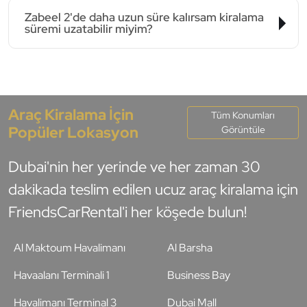
Zabeel 2'de daha uzun süre kalırsam kiralama
süremi uzatabilir miyim?
Araç Kiralama İçin
Tüm Konumları
Popüler Lokasyon
Görüntüle
Dubai'nin her yerinde ve her zaman 30
dakikada teslim edilen ucuz araç kiralama için
FriendsCarRental'i her köşede bulun!
Al Maktoum Havalimanı
Al Barsha
Havaalanı Terminali 1
Business Bay
Havalimanı Terminal 3
Dubai Mall