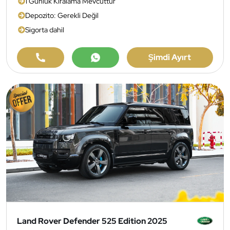
1 Günlük Kiralama Mevcuttur
Depozito: Gerekli Değil
Sigorta dahil
Şimdi Ayırt
Land Rover Defender 525 Edition 2025