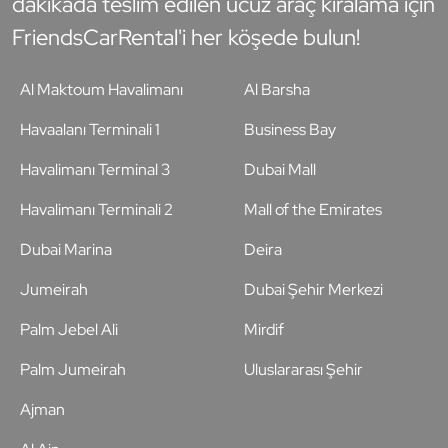
dakikada teslim edilen ucuz araç kiralama için
FriendsCarRental'i her köşede bulun!
Al Maktoum Havalimanı
Al Barsha
Havaalanı Terminali 1
Business Bay
Havalimanı Terminal 3
Dubai Mall
Havalimanı Terminali 2
Mall of the Emirates
Dubai Marina
Deira
Jumeirah
Dubai Şehir Merkezi
Palm Jebel Ali
Mirdif
Palm Jumeirah
Uluslararası Şehir
Ajman