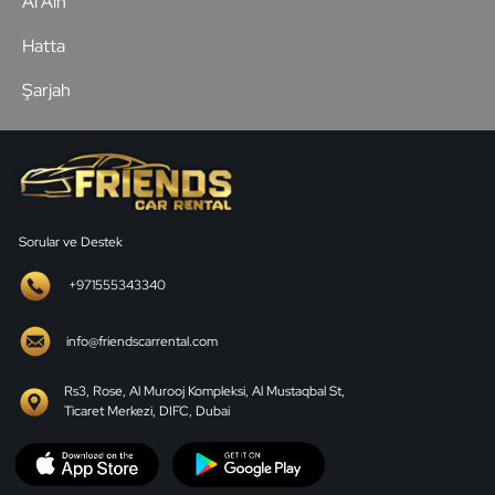
Al Ain
Hatta
Şarjah
Sorular ve Destek
+971555343340
info@friendscarrental.com
Rs3, Rose, Al Murooj Kompleksi, Al Mustaqbal St,
Ticaret Merkezi, DIFC, Dubai