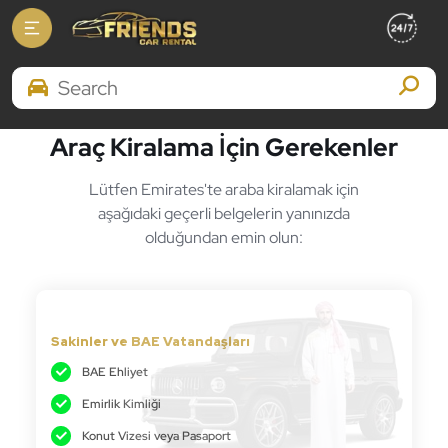
Home
Documents Required
Search Brands
Araç Kiralama İçin Gerekenler
Lütfen Emirates'te araba kiralamak için
aşağıdaki geçerli belgelerin yanınızda
olduğundan emin olun:
Sakinler ve BAE Vatandaşları
BAE Ehliyet
Emirlik Kimliği
Konut Vizesi veya Pasaport