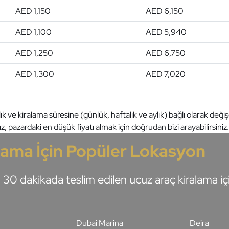
AED 1,150
AED 6,150
AED 1,100
AED 5,940
AED 1,250
AED 6,750
AED 1,300
AED 7,020
k ve kiralama süresine (günlük, haftalık ve aylık) bağlı olarak değiş
z, pazardaki en düşük fiyatı almak için doğrudan bizi arayabilirsiniz.
lama İçin Popüler Lokasyon
30 dakikada teslim edilen ucuz araç kiralama iç
Dubai Marina
Deira