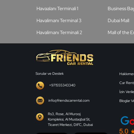
Havaalanı Terminali 1
Business Ba
Havalimanı Terminal 3
Dubai Mall
Havalimanı Terminali 2
Mall of the 
Sorular ve Destek
Hakkımız
Car Renta
+971555343340
İzin Veril
info@friendscarrental.com
Bloglar V
Rs3, Rose, Al Murooj
Kompleksi, Al Mustaqbal St,
Ticaret Merkezi, DIFC, Dubai