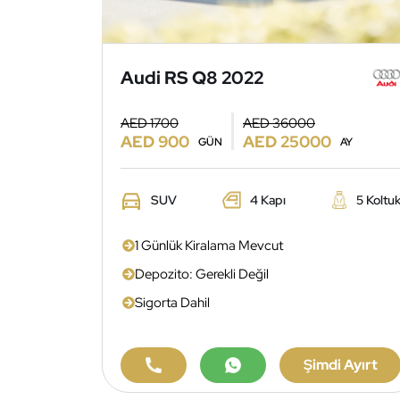
Audi RS Q8 2022
AED 1700
AED 36000
AED 900
AED 25000
GÜN
AY
SUV
4 Kapı
5 Koltu
1 Günlük Kiralama Mevcut
Depozito: Gerekli Değil
Sigorta Dahil
Şimdi Ayırt