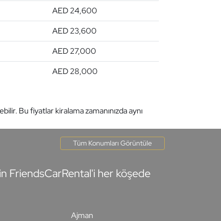
AED 24,600
AED 23,600
AED 27,000
AED 28,000
ebilir. Bu fiyatlar kiralama zamanınızda aynı
Tüm Konumları Görüntüle
in FriendsCarRental'i her köşede
Ajman