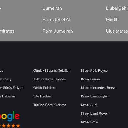
y
Jumeirah
Dubai Şehi
Palm Jebel Ali
Mirdif
Emirates
Palm Jumeirah
Uluslararas
da
Günlük Kiralama Teklifleri
Kiralık Rolls Royce
l Policy
Aylık Kiralama Teklifleri
Kiralık Ferrari
en Sürüş Ehliyeti
Gizlilik Politikası
Kiralık Mercedes-Benz
e Haberler
Site Haritası
Kiralık Lamborghini
Türüne Göre Kiralama
Kiralık Audi
Kiralık Land Rover
Kiralık BMW