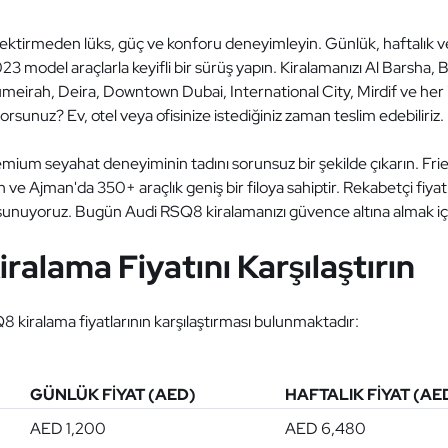
ektirmeden lüks, güç ve konforu deneyimleyin. Günlük, haftalık ve
model araçlarla keyifli bir sürüş yapın. Kiralamanızı Al Barsha, B
meirah, Deira, Downtown Dubai, International City, Mirdif ve her
iyorsunuz? Ev, otel veya ofisinize istediğiniz zaman teslim edebiliriz.
emium seyahat deneyiminin tadını sorunsuz bir şekilde çıkarın. Frie
ve Ajman'da 350+ araçlık geniş bir filoya sahiptir. Rekabetçi fiyatlar
i sunuyoruz. Bugün Audi RSQ8 kiralamanızı güvence altına almak iç
alama Fiyatını Karşılaştırın
8 kiralama fiyatlarının karşılaştırması bulunmaktadır:
GÜNLÜK FIYAT (AED)
HAFTALIK FIYAT (AE
AED 1,200
AED 6,480