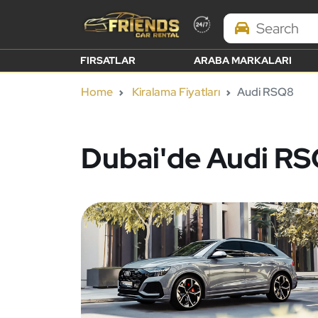
Search Brands
FIRSATLAR
ARABA MARKALARI
Home
Kiralama Fiyatları
Audi RSQ8
Dubai'de Audi RS