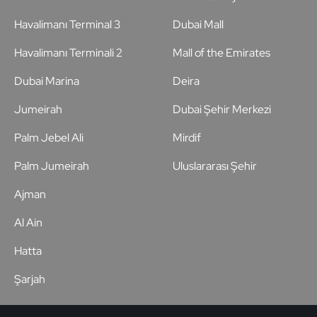
Havalimanı Terminal 3
Dubai Mall
Havalimanı Terminali 2
Mall of the Emirates
Dubai Marina
Deira
Jumeirah
Dubai Şehir Merkezi
Palm Jebel Ali
Mirdif
Palm Jumeirah
Uluslararası Şehir
Ajman
Al Ain
Hatta
Şarjah