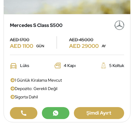
Mercedes S Class S500
AED 1700
AED 45000
AED 1100
AED 29000
GÜN
AY
Lüks
4 Kapı
5 Koltuk
1 Günlük Kiralama Mevcut
Depozito: Gerekli Değil
Sigorta Dahil
Şimdi Ayırt