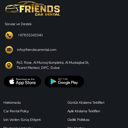
Sorular ve Destek
+971555343340
info@friendscarrental.com
Rs3, Rose, Al Murooj Kompleksi, Al Mustaqbal St,
Ticaret Merkezi, DIFC, Dubai
Hakkımızda
Günlük Kiralama Teklifleri
Car Rental Policy
Aylık Kiralama Teklifleri
İzin Verilen Sürüş Ehliyeti
Gizlilik Politikası