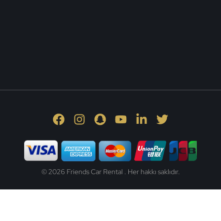
© 2026 Friends Car Rental . Her hakkı saklıdır.