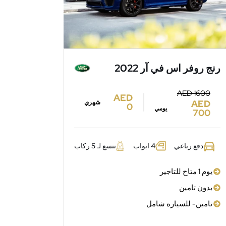
رنج روفر اس في آر 2022
AED 1600
AED
AED
شهري
0
يومي
700
دفع رباعي
4 ابواب
تتسع لـ 5 ركاب
يوم 1 متاح للتاجير
بدون تامين
تامين- للسياره شامل