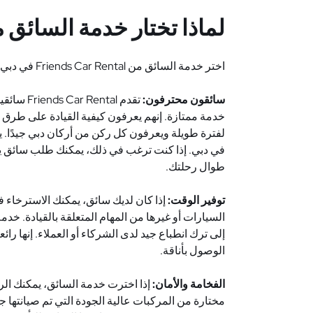
لماذا تختار خدمة السائق 
اختر خدمة السائق من
Friends Car Rental
في دبي 
سائقون محترفون:
تقدم
Friends Car Rental
سائقي
خدمة ممتازة. إنهم يعرفون كيفية القيادة على طرق د
لفترة طويلة ويعرفون كل ركن من أركان دبي جيدًا. ي
في دبي. إذا كنت ترغب في ذلك، يمكنك طلب سائق يتح
طوال رحلتك
.
توفير الوقت:
إذا كان لديك سائق، يمكنك الاسترخاء 
السيارات أو غيرها من المهام المتعلقة بالقيادة. خد
إلى ترك انطباع جيد لدى الشركاء أو العملاء. إنها را
الوصول بأناقة
.
الفخامة والأمان:
إذا اخترت خدمة السائق، يمكنك ال
مختارة من المركبات عالية الجودة التي تم صيانتها ج