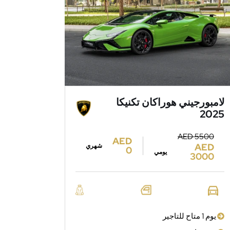
لامبورجيني هوراكان تكنيكا
2025
AED 5500
AED
AED
شهري
0
يومي
3000
يوم 1 متاح للتاجير