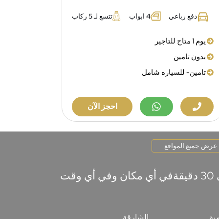
دفع رباعي
4 ابواب
تتسع لـ 5 ركاب
يوم 1 متاح للتاجير
بدون تامين
تامين- للسياره شامل
احجز الآن
عرض جميع المواقع
ابحث عن FriendsCarRental في كل زاوية لتأجير السيارات الرخيصة التي يتم تسليمها في 30 دقيقةفي أي مكان وفي أي وقت
مية
الشارقة