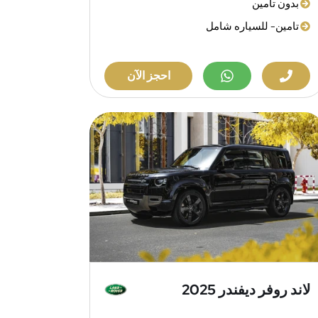
بدون تامين
تامين- للسياره شامل
احجز الآن
لاند روفر ديفندر 2025