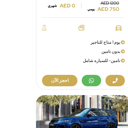
AED 1200
AED 0
شهري
AED 750
يومي
يوم 1 متاح للتاجير
بدون تامين
تامين- للسياره شامل
احجز الآن