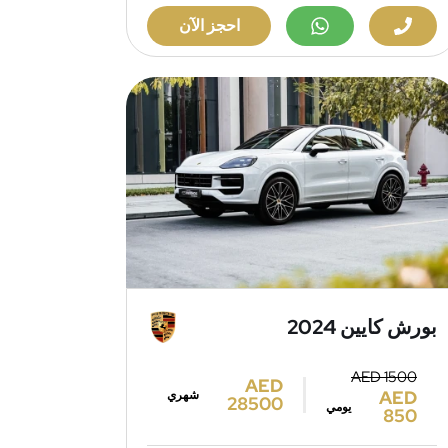
احجز الآن
بورش كايين 2024
AED 1500
AED
AED
شهري
28500
يومي
850