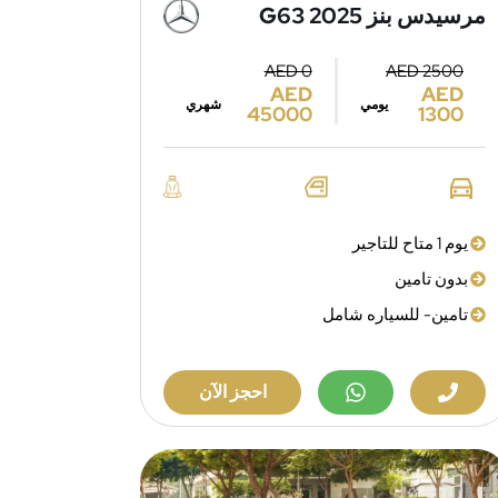
مرسيدس بنز G63 2025
AED 0
AED 2500
AED
AED
يومي
شهري
45000
1300
يوم 1 متاح للتاجير
بدون تامين
تامين- للسياره شامل
احجز الآن