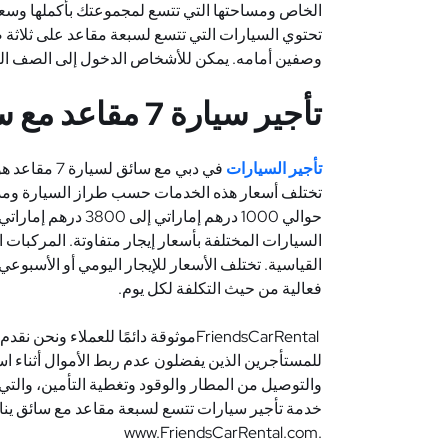
الخاص ومساحتها التي تتسع لمجموعتك بأكملها وسعر
تحتوي السيارات التي تتسع لسبعة مقاعد على ثلاثة
وصفين أمامه. يمكن للأشخاص الدخول إلى الصف ال
تأجير سيارة 7 مقاعد مع سائق بسعر دبي
تأجير السيارات
في دبي مع سا
تختلف أسعار هذه الخدمات حسب طراز السيارة ومدة ا
السيارات المختلفة بأسعار إيجار متفاوتة. المركبات 
القياسية. تختلف الأسعار للإيجار اليومي أو الأسبوعي أ
فعالية من حيث التكلفة لكل يوم
.
FriendsCarRental
موثوقة دائمًا للعملاء ونحن نقدم
للمستأجرين الذين يفضلون عدم ربط الأموال أثناء اس
والتوصيل من المطار والوقود وتغطية التأمين، والتي 
خدمة تأجير سيارات تتسع لسبعة مقاعد مع سائق يناس
www.FriendsCarRental.com.