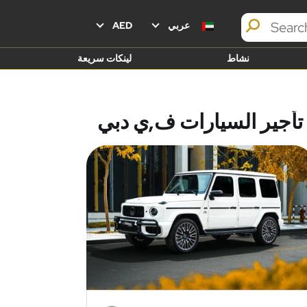
عربي
AED
نشاط
لينكات سريعة
تأجير السيارات ف,ي دبي