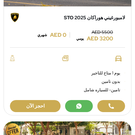
لامبورغيني هوراكان STO 2025
AED 5500
AED 0
شهري
AED 3200
يومي
يوم 1 متاح للتاجير
بدون تامين
تامين- للسياره شامل
احجز الآن