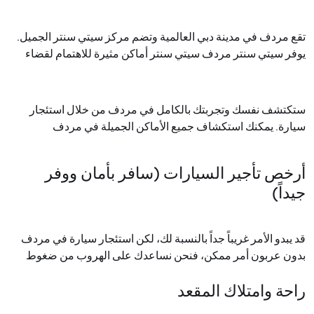
تقع مردف في مدينة دبي العالمية وتضم مركز سيتي سنتر الجميل.
يوفر سيتي سنتر مردف سيتي سنتر أماكن مثيرة للاهتمام لقضاء
يومك بأكمله في هذا المركز التجاري الذي يسهل الوصول إليه. يحتوي
المركز التجاري على أكثر من 250 علامة تجارية مثل نايكي،
وفوريفر 21، وسيفورا، وغيرها الكثير لزيارتها. أنت بحاجة إلى وقت،
ستكتشف نفسك وتجربتك بالكامل في مردف من خلال استئجار
وتحتاج إلى سيارتك لأن وسائل النقل العام ستكون مشغولة للغاية
سيارة. يمكنك استكشاف جميع الأماكن الجميلة في مردف
ولن تنتظرك حتى تنتهي
.
والمغادرة كما يحلو لك. كل ما تحتاجه هو ارتداء حزام الأمان
.
أرخص تأجير السيارات (سافر بأمان ووفر
جيداً)
قد يبدو الأمر غريباً جداً بالنسبة لك، لكن استئجار سيارة في مردف
بدون عربون أمر ممكن، فنحن نساعدك على الهروب من ضغوط
المواصلات العامة. وسائل النقل العام ليست رخيصة. بصراحة، لا
راحة وامتلاك المقعد
يمكن الوصول إليها في كل مكان في الإمارات العربية المتحدة. لذا
فإن استئجار سيارة هو الخيار الأفضل لجعل السفر خاليًا من الإجهاد