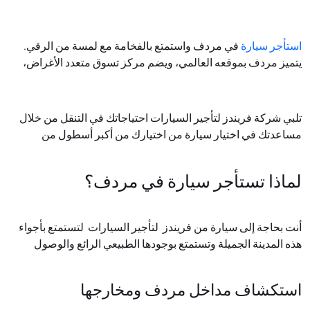
استأجر سيارة
في مردف واستمتع بالفخامة مع لمسة من الرقي.
يتميز مردف بموقعه العالمي، ويضم مركز تسوق متعدد الأغراض،
حيث يتسم بالهدوء والسكينة التي تحيط به وتضفي عليه أجواءً هادئة
وهادئة تشعل هدفه. يقدم هذا المكان مجموعة متنوعة من الأنشطة،
بما في ذلك تسلق الجدار، ومراكز الألعاب، والبولينغ، وركوب الخيل.
تلبي شركة فريندز لتأجير السيارات احتياجاتك في التنقل من خلال
تقع منطقة مردف الجميلة في حضن المدينة، كما أنها توفر مجموعة
مساعدتك في اختيار سيارة من اختيارك من أكبر أسطول من
واسعة من مراكز الترفيه والمطاعم وأروقة التسوق مع منطقة
السيارات. نحن ننشر خدماتنا في جميع أنحاء الإمارات العربية
فريدة من نوعها للاستجمام والترفيه. تفضل بزيارة عروض تأجير
المتحدة. احجز الآن للحصول على أفضل العروض واجعل إقامتك لا
لماذا تستأجر سيارة في مردف؟
السيارات اليومية والشهرية لحجز سيارة للإيجار في مردف
.
تنسى. أسعارنا هي الأرخص لاستئجار سيارة في مردف. بدون رسوم
خفية وبدون عمولة
.
أنت بحاجة إلى سيارة من فريندز لتأجير السيارات لتستمتع بأجواء
هذه المدينة الجميلة وتستمتع بوجودها الطبيعي الرائع والوصول
بسهولة إلى أي موقع حسب رغبتك
.
استكشاف مداخل مردف ومخارجها