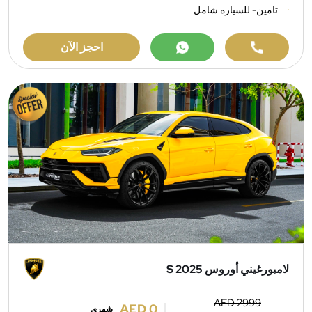
تامين- للسياره شامل
احجز الآن
لامبورغيني أوروس S 2025
AED 2999
AED 0
شهري