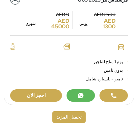
AED 0
AED 2500
AED
AED
يومي
شهري
45000
1300
يوم 1 متاح للتاجير
بدون تامين
تامين- للسياره شامل
احجز الآن
تحميل المزيد