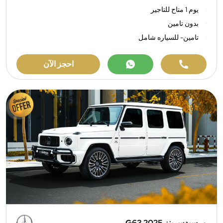
يوم 1 متاح للتاجير
بدون تامين
تامين- للسياره شامل
احجز الآن
مرسيدس بنز G63 2025