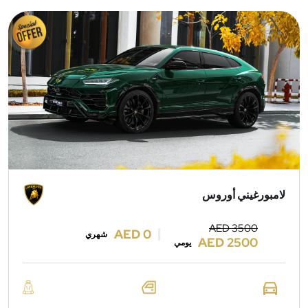
لامبورغيني أوروس
AED 3500
AED 0
شهري
AED 2500
يومي