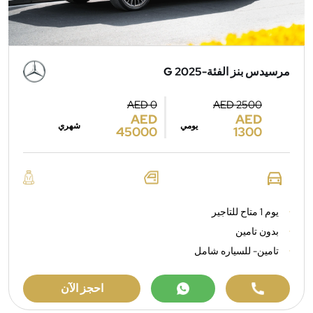
مرسيدس بنز الفئة-G 2025
AED 0
AED 2500
AED
AED
يومي
شهري
45000
1300
يوم 1 متاح للتاجير
بدون تامين
تامين- للسياره شامل
احجز الآن