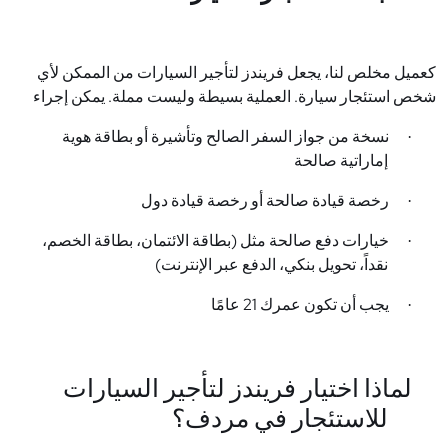
كعميل مخلص لنا، يجعل
فريندز لتأجير السيارات
من الممكن لأي
شخص استئجار سيارة. العملية بسيطة وليست مملة. يمكن إجراء
خطوات
A
و
B
و
C
بسهولة عبر مكالمة هاتفية، تطبيق ويب، أو
نسخة من جواز السفر الصالح وتأشيرة أو بطاقة هوية
·
تطبيق محمول. فيما يلي الوثائق المطلوبة لاستئجار سيارة في
إماراتية صالحة
مردف
.
رخصة قيادة صالحة أو رخصة قيادة دول
·
خيارات دفع صالحة مثل (بطاقة الائتمان، بطاقة الخصم،
·
نقداً، تحويل بنكي، الدفع عبر الإنترنت)
يجب أن تكون عمرك 21 عامًا
·
لماذا اختيار فريندز لتأجير السيارات
للاستئجار في مردف؟