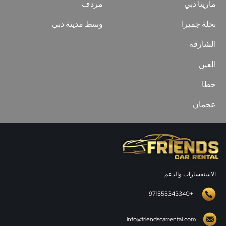
مارينا دبي
مردف
نخلة جميرا
وسط مدينة دبي
الشارقة
العين
حطا
عجمان
الاستفسارات والدعم
+971555343340
info@friendscarrental.com