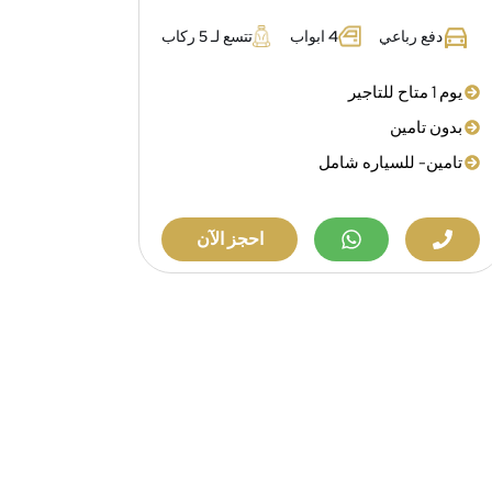
دفع رباعي
4 ابواب
تتسع لـ 5 ركاب
يوم 1 متاح للتاجير
بدون تامين
تامين- للسياره شامل
احجز الآن