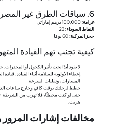
6. سباقات الطرق غير المصرح بها
غرامة:
100,000 درهم إماراتي
النقاط السوداء:
23
حجز المركبة:
60 يومًا
كيفية تجنب تهم القيادة المته
لا تقود أبدًا تحت تأثير الكحول أو المخدرات.
·
إعطاء الأولوية للسلامة أثناء القيادة. قيادة ا
·
المسارات، وتقلبات السرعة.
خطط لرحلتك بوقت كافٍ وخارج ساعات الذرو
·
حتى لو كنت مخطئًا، فلا تهرب من الشرطة. تع
·
هربت.
مخالفات إشارات المرور 