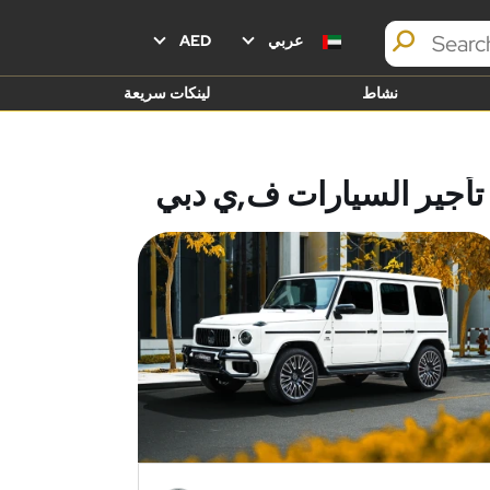
عربي
AED
نشاط
لينكات سريعة
تأجير السيارات ف,ي دبي