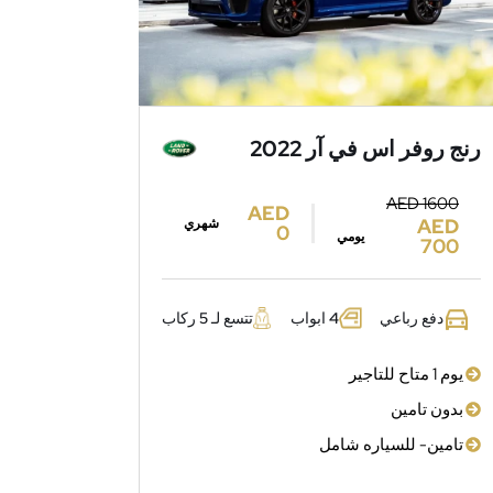
رنج روفر اس في آر 2022
AED 1600
AED
AED
شهري
0
يومي
700
دفع رباعي
4 ابواب
تتسع لـ 5 ركاب
يوم 1 متاح للتاجير
بدون تامين
تامين- للسياره شامل