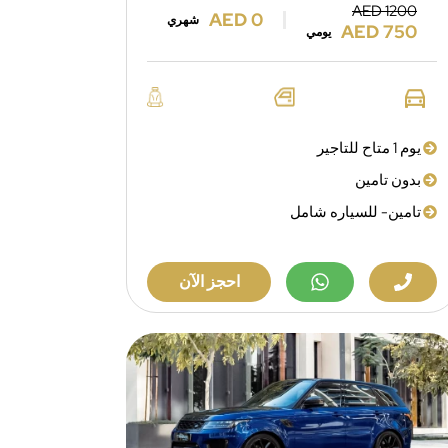
AED 1200
AED 0
شهري
AED 750
يومي
يوم 1 متاح للتاجير
بدون تامين
تامين- للسياره شامل
احجز الآن