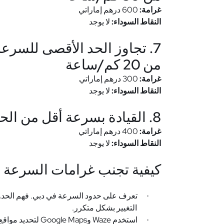
غرامة:
600 درهم إماراتي
النقاط السوداء:
لا يوجد
من 20 كم/ساعة
غرامة:
300 درهم إماراتي
النقاط السوداء:
لا يوجد
8. القيادة بسرعة أقل من الحد الأدنى للسرعة (إن وجد)
غرامة:
400 درهم إماراتي
النقاط السوداء:
لا يوجد
كيفية تجنب غرامات السرعة ع
تعرف على حدود السرعة في دبي. فهم الحدود 
·
التغيير بشكل متكرر.
استخدم
Waze
و
Google Maps
لتحديد مواقع
·