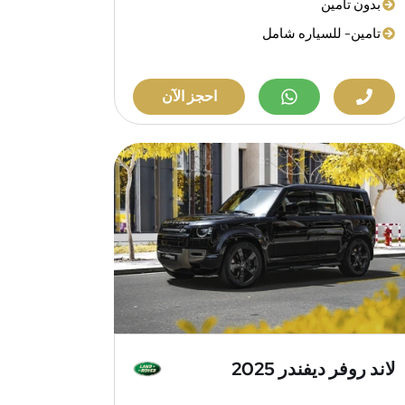
بدون تامين
تامين- للسياره شامل
احجز الآن
لاند روفر ديفندر 2025