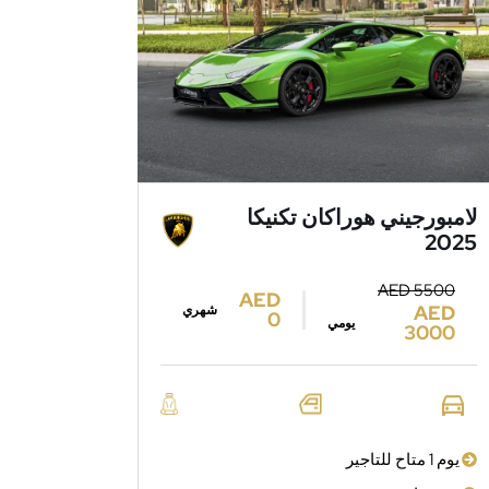
لامبورجيني هوراكان تكنيكا
2025
AED 5500
AED
AED
شهري
0
يومي
3000
يوم 1 متاح للتاجير