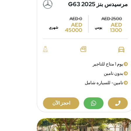
مرسيدس بنز G63 2025
AED 0
AED 2500
AED
AED
يومي
شهري
45000
1300
يوم 1 متاح للتاجير
بدون تامين
تامين- للسياره شامل
احجز الآن