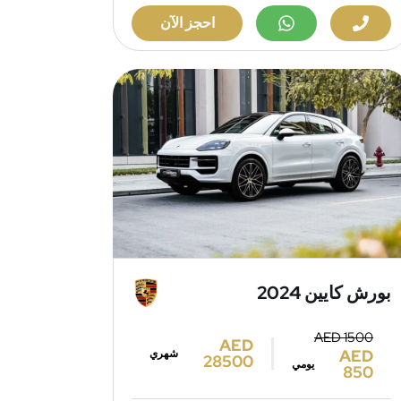
احجز الآن
بورش كايين 2024
AED 1500
AED
AED
شهري
28500
يومي
850