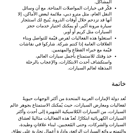
المشاكل.
فكّر في خيارات المواصلات المتاحة. مع أن وسائل 
النقل العام، مثل مترو دبي، ملائمة لبعض الأماكن، إلا 
أنها قد تزدحم خلال أوقات الذروة. يُتيح لك استئجار 
سيارة مرونة أكبر، أو يمكنك اختيار خدمات حجز 
السيارات مثل كريم أو أوبر.
استغلوا هذه الفعاليات لفرص قيّمة للتواصل وبناء 
العلاقات العامة إذا كنتم شركة. شاركوا في نقاشات 
قيّمة مع خبراء القطاع والمهتمين.
خذ وقتك للاستمتاع بأجمل سيارات العالم، 
واستكشاف أحدث الابتكارات، والإعجاب بالرحلة 
المذهلة لعالم السيارات.
خاتمة
تُعد دولة الإمارات العربية المتحدة من أكثر الوجهات حيويةً 
لفعاليات ومعارض السيارات، حيث يُمكنك الاستمتاع بجوهر عالم 
السيارات، من السيارات الكلاسيكية الشهيرة إلى أحدث وأكثر 
السيارات الكهربائية ابتكارًا. تُعدّ هذه الفعاليات مثاليةً لعشاق 
السيارات والشركات، وحتى المُعجبين، لبناء علاقاتٍ وطيدة، 
والتمتع بروائع السيارات الرائعة، وإدارة أعمالٍ تجاريةٍ على نطاقٍ 