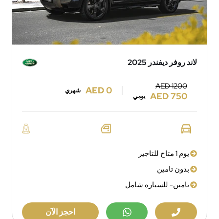
لاند روفر ديفندر 2025
AED 1200
AED 0
شهري
AED 750
يومي
يوم 1 متاح للتاجير
بدون تامين
تامين- للسياره شامل
احجز الآن