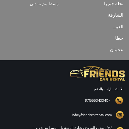
نخلة جميرا
وسط مدينة دبي
الشارقة
العين
حطا
عجمان
الاستفسارات والدعم
+971555343340
info@friendscarrental.com
Rs3 ، مجمع المروج ، شارع المستقبل - وسط مدينة دبي -