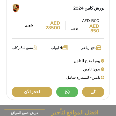
بورش كايين 2024
AED 1500
AED
AED
شهري
28500
يومي
850
دفع رباعي
4 ابواب
تتسع لـ 5 ركاب
يوم 1 متاح للتاجير
بدون تامين
تامين- للسياره شامل
احجز الآن
افضل المواقع لتأجير
عرض جميع المواقع