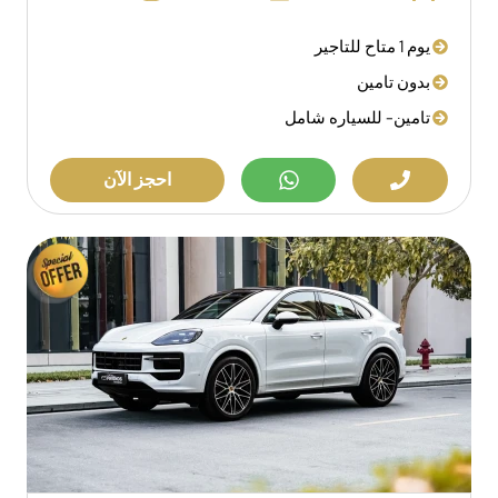
يوم 1 متاح للتاجير
بدون تامين
تامين- للسياره شامل
احجز الآن