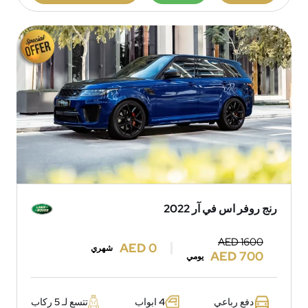
رنج روفر اس في آر 2022
AED 1600
AED 0
شهري
AED 700
يومي
دفع رباعي
4 ابواب
تتسع لـ 5 ركاب