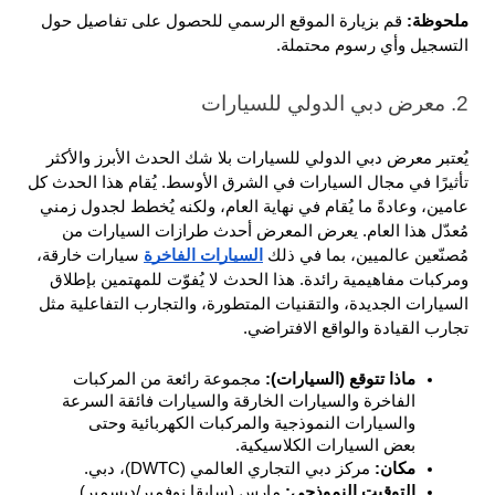
ملحوظة: 
قم بزيارة الموقع الرسمي للحصول على تفاصيل حول 
التسجيل وأي رسوم محتملة.
2. معرض دبي الدولي للسيارات
يُعتبر معرض دبي الدولي للسيارات بلا شك الحدث الأبرز والأكثر 
تأثيرًا في مجال السيارات في الشرق الأوسط. يُقام هذا الحدث كل 
عامين، وعادةً ما يُقام في نهاية العام، ولكنه يُخطط لجدول زمني 
مُعدّل هذا العام. يعرض المعرض أحدث طرازات السيارات من 
مُصنّعين عالميين، بما في ذلك 
السيارات الفاخرة
 سيارات خارقة، 
ومركبات مفاهيمية رائدة. هذا الحدث لا يُفوّت للمهتمين بإطلاق 
السيارات الجديدة، والتقنيات المتطورة، والتجارب التفاعلية مثل 
تجارب القيادة والواقع الافتراضي.
ماذا تتوقع (السيارات): 
مجموعة رائعة من المركبات 
الفاخرة والسيارات الخارقة والسيارات فائقة السرعة 
والسيارات النموذجية والمركبات الكهربائية وحتى 
بعض السيارات الكلاسيكية.
مكان: 
مركز دبي التجاري العالمي (DWTC)، دبي.
التوقيت النموذجي: 
مارس (سابقا نوفمبر/ديسمبر).