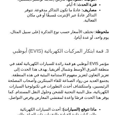
فترة الحدث: 
4 أيام.
مصاريف: 
عادةً ما تكون التذاكر مدفوعة. تتوفر 
التذاكر عادةً عبر الإنترنت مُسبقًا أو في مكان 
الفعالية.
ملحوظة: 
تختلف الأسعار حسب نوع التذكرة (على سبيل المثال، 
يوم واحد، أو عدة أيام).
3. قمة ابتكار المركبات الكهربائية (EVIS) أبوظبي
مؤتمر EVIS أبوظبي هو قمة رائدة للسيارات الكهربائية تُعقد في 
منطقة الشرق الأوسط وشمال أفريقيا. يهدف هذا الحدث إلى 
تعزيز التعاون لتعزيز مفهوم الاستدامة البيئية في هذه المنطقة. 
يجتمع العديد من رواد الصناعة للقاء المبتكرين وأصحاب المصلحة 
الرئيسيين، واستكشاف أحدث التطورات في تكنولوجيا السيارات 
الكهربائية، مثل البنية التحتية للشحن وحلول النقل المستدام. كما 
يوفر هذا الحدث فرصًا واعدة لمفتشي المعارض وفرص التواصل.
ماذا تتوقع (السيارات): 
أحدث السيارات الكهربائية 
والمركبات ذاتية القيادة والتقنيات ذات الصلة، والتي 