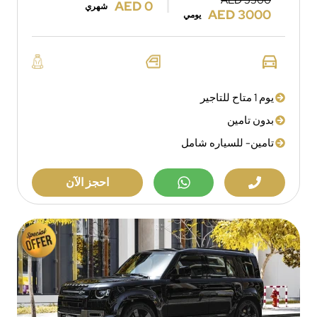
AED 5500
AED 0
شهري
AED 3000
يومي
يوم 1 متاح للتاجير
بدون تامين
تامين- للسياره شامل
احجز الآن