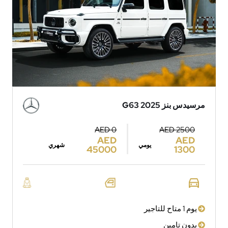
مرسيدس بنز G63 2025
AED 0
AED 2500
AED
AED
يومي
شهري
45000
1300
يوم 1 متاح للتاجير
بدون تامين