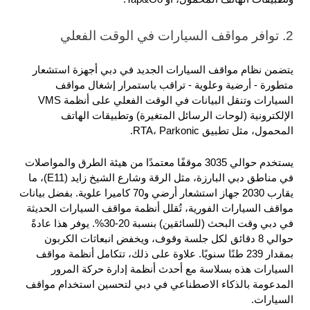
2. توافر مواقف السيارات في الوقت الفعلي
يتضمن نظام مواقف السيارات الجديد في دبي أجهزة استشعار 
متطورة - أرضية وعلوية - تراقب باستمرار إشغال مواقف 
السيارات وتنقل البيانات في الوقت الفعلي على أنظمة VMS 
الإلكترونية (لوحات الرسائل المتغيرة) وتطبيقات الهاتف 
المحمول، مثل تطبيق RTA، Parkonic.
يستخدم حوالي 3035 موقفًا معتمدًا من هيئة الطرق والمواصلات 
في مناطق دبي البارزة، مثل الرقة وشارع الشيخ زايد (E11)، ما 
يقارب 2030 جهاز استشعار أرضي و70 كاميرا علوية. بفضل بيانات 
مواقف السيارات الفورية، تُقلل أنظمة مواقف السيارات الحديثة 
في دبي وقت البحث (للسائقين) بنسبة 20-30%. يوفر هذا عادةً 
حوالي 8 دقائق لكل جلسة وقوف، ويخفض انبعاثات الكربون 
بمقدار 239 طنًا سنويًا. علاوة على ذلك، تتكامل أنظمة مواقف 
السيارات هذه بسلاسة مع أحدث أنظمة إدارة حركة المرور 
المدعومة بالذكاء الاصطناعي في دبي لتحسين استخدام مواقف 
السيارات.