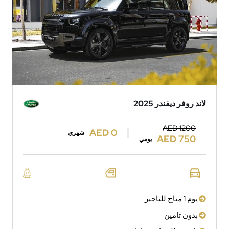
لاند روفر ديفندر 2025
AED 1200
AED 0
شهري
AED 750
يومي
يوم 1 متاح للتاجير
بدون تامين