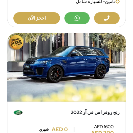
تامين- للسياره شامل
احجز الآن
رنج روفر اس في آر 2022
AED 1600
AED 0
شهري
AED 700