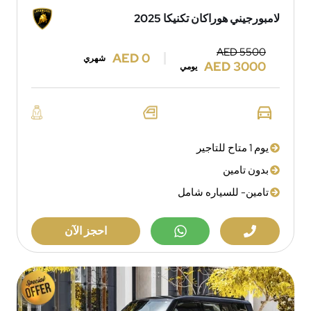
لامبورجيني هوراكان تكنيكا 2025
AED 5500
AED 0
شهري
AED 3000
يومي
يوم 1 متاح للتاجير
بدون تامين
تامين- للسياره شامل
احجز الآن