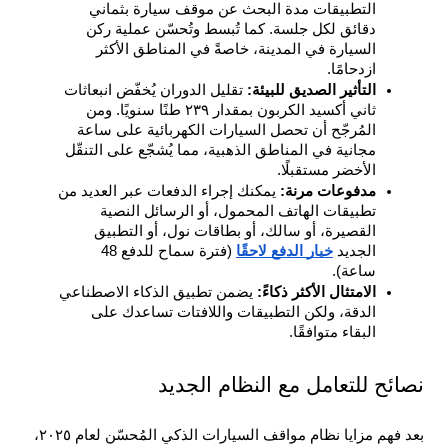
التطبيقات مدة البحث عن موقف سيارة بثماني 
دقائق لكل جلسة. كما تُبسط وتُحسّن عملية ركن 
السيارة في المدينة، خاصةً في المناطق الأكثر 
ازدحامًا.
التأثير الصديق للبيئة: 
تقليل الدوران يُخفّض انبعاثات 
ثاني أكسيد الكربون بمقدار ٢٣٩ طنًا سنويًا. ومن 
المُرجّح أن تحصل السيارات الكهربائية على ساعة 
مجانية في المناطق الذهبية، مما يُشجّع على التنقّل 
الأخضر مستقبلًا.
مدفوعات مرنة: 
يمكنك إجراء الدفعات عبر العديد من 
تطبيقات الهاتف المحمول، أو الرسائل النصية 
القصيرة، أو سالك، أو بطاقات نول، أو التطبيق 
الجديد 
خيار الدفع لاحقًا
 (فترة سماح للدفع 48 
ساعة).
الامتثال الأكثر ذكاءً: 
يضمن تطبيق الذكاء الاصطناعي 
الدقة، ولكن التطبيقات واللافتات تساعدك على 
البقاء متوافقًا.
نصائح للتعامل مع النظام الجديد
بعد فهم مزايا نظام مواقف السيارات الذكي المُحسّن لعام ٢٠٢٥، 