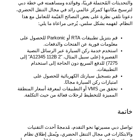
والتحديثات المُحتملة قريبًا، وفوائده ومساهمته في خطة دبي 
لترسيخ مكانتها كمركز عالمي رائد في مجال التنقل الحضري، 
دعونا نلقي نظرة على بعض النصائح القيّمة للتعامل مع هذا 
النظام. لفهمه بشكل سلس، يُرجى مراعاة ما يلي: 
قم بتنزيل تطبيقات RTA أو Parkonic للحصول على 
معلومات فورية عن الفتحات والدفعات.
استخدم خدمة ركن السيارة عبر الرسائل النصية 
القصيرة (على سبيل المثال، "A12345 112B 2" إلى 
7275) للدفع السريع دون الحاجة إلى استخدام 
التطبيقات.
قم بتسجيل سيارتك الكهربائية للحصول على 
امتيازات ركن السيارة مجانًا.
تحقق من VMS أو التطبيقات لمعرفة أسعار المنطقة 
المميزة للتخطيط لرحلات فعالة من حيث التكلفة.
خاتمة
تواصل دبي مسيرتها نحو التقدم، مُدمجةً أحدث التقنيات 
والابتكارات في مجال التنقل الحضري، ويُمثل إطلاق نظام 