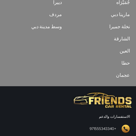
جُمَيْرَاه
دييرا
مارينا دبي
مردف
نخلة جميرا
وسط مدينة دبي
الشارقة
العين
حطا
عجمان
الاستفسارات والدعم
+971555343340