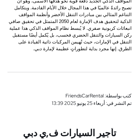
المواقف الذكي الجديد دفعةً قويةً نحو هدفها الأسمى، وهو أن 
تصبح رائدةً عالميًا في هذا المجال خلال الأيام القادمة. ويتكامل 
التناغم المثالي بين مبادرات التنقل الأخضر وأنظمة المواقف 
الذكية لتحقيق هدف الإمارة لعام 2050 المتمثل في تحقيق صافي 
انبعاثات كربونية صفري. لا يُبسط نظام المواقف الذكي هذا عملية 
ركن السيارات والتنقل الحضري فحسب، بل يُكمل أيضًا مستقبل 
التنقل في الإمارات، حيث تُهيمن المركبات ذاتية القيادة على 
الطرق. إنها مجرد بداية لتطوراتٍ عظيمة لإمارة دبي.
كتب بواسطة: FriendsCarRental
تم النشر في: أربعاء 25 يونيو 2025 13:39
تأجير السيارات ف,ي دبي