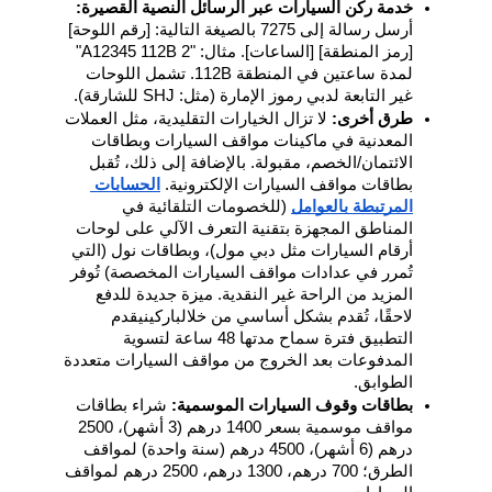
خدمة ركن السيارات عبر الرسائل النصية القصيرة: 
أرسل رسالة إلى 7275 بالصيغة التالية: [رقم اللوحة] 
[رمز المنطقة] [الساعات]. مثال: "A12345 112B 2" 
لمدة ساعتين في المنطقة 112B. تشمل اللوحات 
غير التابعة لدبي رموز الإمارة (مثل: SHJ للشارقة).
طرق أخرى: 
لا تزال الخيارات التقليدية، مثل العملات 
المعدنية في ماكينات مواقف السيارات وبطاقات 
الائتمان/الخصم، مقبولة. بالإضافة إلى ذلك، تُقبل 
بطاقات مواقف السيارات الإلكترونية. 
الحسابات 
المرتبطة بالعوامل
 (للخصومات التلقائية في 
المناطق المجهزة بتقنية التعرف الآلي على لوحات 
أرقام السيارات مثل دبي مول)، وبطاقات نول (التي 
تُمرر في عدادات مواقف السيارات المخصصة) تُوفر 
المزيد من الراحة غير النقدية. ميزة جديدة للدفع 
لاحقًا، تُقدم بشكل أساسي من خلالباركينيقدم 
التطبيق فترة سماح مدتها 48 ساعة لتسوية 
المدفوعات بعد الخروج من مواقف السيارات متعددة 
الطوابق.
بطاقات وقوف السيارات الموسمية: 
شراء بطاقات 
مواقف موسمية بسعر 1400 درهم (3 أشهر)، 2500 
درهم (6 أشهر)، 4500 درهم (سنة واحدة) لمواقف 
الطرق؛ 700 درهم، 1300 درهم، 2500 درهم لمواقف 