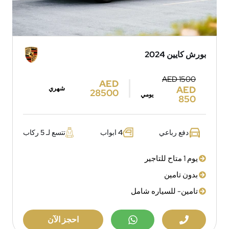
بورش كايين 2024
AED 1500
AED
AED
شهري
28500
يومي
850
دفع رباعي
4 ابواب
تتسع لـ 5 ركاب
يوم 1 متاح للتاجير
بدون تامين
تامين- للسياره شامل
احجز الآن