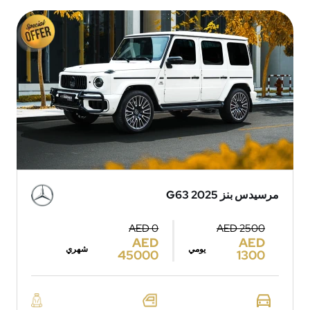
مرسيدس بنز G63 2025
AED 0
AED 2500
AED
AED
يومي
شهري
45000
1300