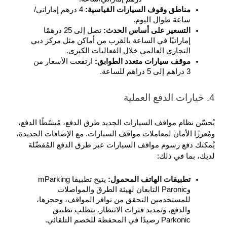
مناطق وقوف السيارات القياسية: 
4 درهم إماراتي/
ساعة طوال اليوم.
التسعير على أساس الحدث: 
تصل إلى 25 درهمًا 
إماراتيًا في الساعة بالقرب من أماكن مثل مركز دبي 
التجاري العالمي خلال الفعاليات الكبرى.
موقف سيارات متعدد الطوابق: 
ارتفعت الأسعار من 
3 دراهم إلى 5 دراهم للساعة.
4. خيارات الدفع العملية
يُحسّن نظام مواقف السيارات الجديد طرق الدفع، مُبسّطًا الدفع، 
ومُعززًا الأمان لمعاملات مواقف السيارات. مع الإضافات الجديدة، 
يُمكنك دفع رسوم مواقف السيارات عبر طرق الدفع المُفضّلة 
لديك، بما في ذلك: 
تطبيقات الهاتف المحمول: 
يتيح تطبيقا mParking 
وParonic التابعان لهيئة الطرق والمواصلات 
للمستخدمين التحقق من توافر المواقف، وحجزها، 
والدفع، وتمديد فترات الانتظار. يتطلب تطبيق 
Parkonic رصيدًا في المحفظة للخصم التلقائي.