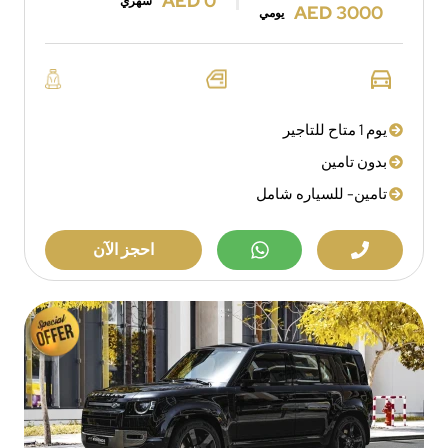
AED 0
شهري
AED 3000
يومي
يوم 1 متاح للتاجير
بدون تامين
تامين- للسياره شامل
احجز الآن