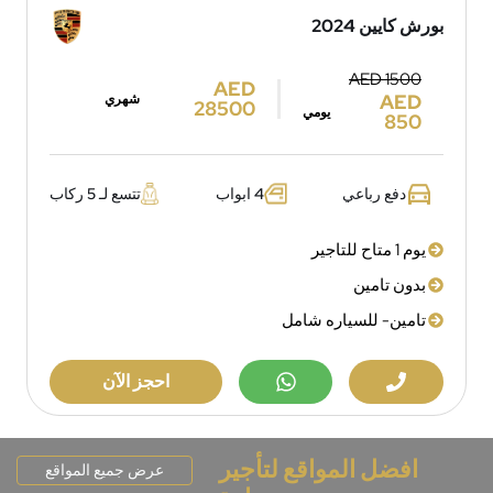
بورش كايين 2024
AED 1500
AED
AED
شهري
28500
يومي
850
دفع رباعي
4 ابواب
تتسع لـ 5 ركاب
يوم 1 متاح للتاجير
بدون تامين
تامين- للسياره شامل
احجز الآن
افضل المواقع لتأجير
عرض جميع المواقع