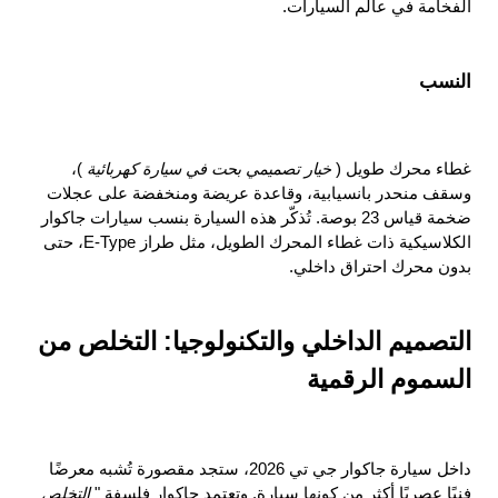
الفخامة في عالم السيارات.
النسب
غطاء محرك طويل ( 
خيار تصميمي بحت في سيارة كهربائية 
)، 
وسقف منحدر بانسيابية، وقاعدة عريضة ومنخفضة على عجلات 
ضخمة قياس 23 بوصة. تُذكّر هذه السيارة بنسب سيارات جاكوار 
الكلاسيكية ذات غطاء المحرك الطويل، مثل طراز E-Type، حتى 
بدون محرك احتراق داخلي.
التصميم الداخلي والتكنولوجيا: التخلص من 
السموم الرقمية
داخل سيارة جاكوار جي تي 2026، ستجد مقصورة تُشبه معرضًا 
فنيًا عصريًا أكثر من كونها سيارة. وتعتمد جاكوار فلسفة " 
التخلص 