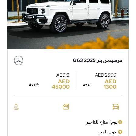
مرسيدس بنز G63 2025
AED 0
AED 2500
AED
AED
يومي
شهري
45000
1300
يوم 1 متاح للتاجير
بدون تامين