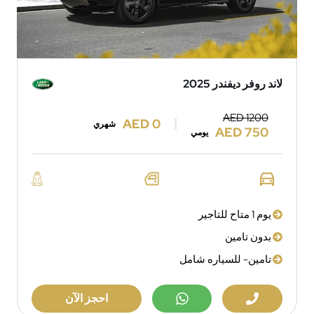
لاند روفر ديفندر 2025
AED 1200
AED 0
شهري
AED 750
يومي
يوم 1 متاح للتاجير
بدون تامين
تامين- للسياره شامل
احجز الآن