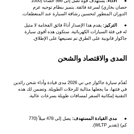
●
الأداء: 
يستهدف قوة تصل إلى 986 حصانًا (1000 
حصان بخاري) لسرعة فائقة. يتميز بنظام توجيه عزم 
الدوران المتطور لتحسين رشاقة السيارة عند المنعطفات.
●
التركيز: 
يقدم هذا الإصدار أداءً فائق الفخامة لا مثيل 
له في فئة السيارات الكهربائية. ستكون هذه أقوى سيارة 
جاكوار قانونية على الطرق تم تصنيعها على الإطلاق.
المدى والاقتصاد والشحن
تُقدّم سيارة جاكوار جي تي 2026 مدى قيادة وأداء شحن رائدين 
في فئتها، ما يجعلها مثالية للرحلات الطويلة. وتضمن لك هذه 
التقنية إمكانية السفر لمسافات طويلة بسرعات عالية.
●
مدى القيادة المستهدف: 
يصل إلى 478 ميلاً (770 
كم) (تقدير WLTP).