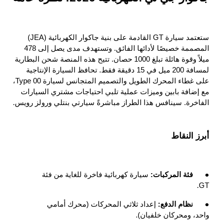
ستعتمد سيارة GT القادمة على بنية جاكوار الكهربائية (JEA) 
المصممة خصيصًا لأدائها الفائق. وتستهدف مدى يصل إلى 478 
ميلاً وقوة هائلة تبلغ 1000 حصان. تتيح هذه المنصة شحن البطارية 
لمسافة 200 ميل في 15 دقيقة فقط. تحافظ السيارة الإنتاجية 
على غطاء المحرك الطويل والتصميم المتجانس لسيارة Type 00، 
مع إضافة بابين وميزات عملية تلبي احتياجات مشتري السيارات 
الفاخرة. سينافس هذا الطراز مباشرةً سيارتي بنتلي ورولز رويس.
أبرز النقاط
●
فئة المركبات: 
سيارة كهربائية فاخرة للغاية من فئة 
GT.
●
نظام الدفع: 
إعداد ثلاثي المحركات (محرك أمامي 
واحد، ومحركان خلفيان).