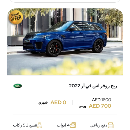
رنج روفر اس في آر 2022
AED 1600
AED 0
شهري
AED 700
يومي
دفع رباعي
4 ابواب
تتسع لـ 5 ركاب