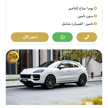
يوم 1 متاح للتاجير
بدون تامين
تامين- للسياره شامل
احجز الآن