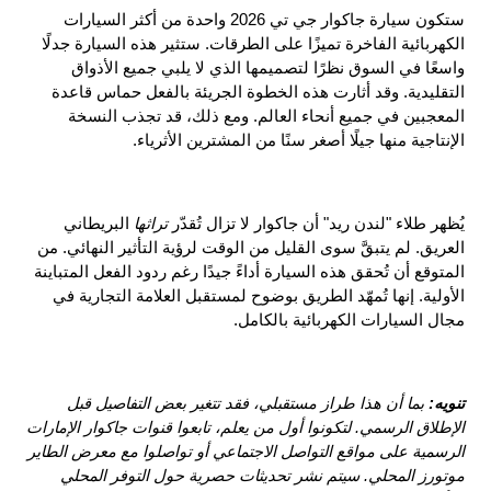
ستكون سيارة جاكوار جي تي 2026 واحدة من أكثر السيارات 
الكهربائية الفاخرة تميزًا على الطرقات. ستثير هذه السيارة جدلًا 
واسعًا في السوق نظرًا لتصميمها الذي لا يلبي جميع الأذواق 
التقليدية. وقد أثارت هذه الخطوة الجريئة بالفعل حماس قاعدة 
المعجبين في جميع أنحاء العالم. ومع ذلك، قد تجذب النسخة 
الإنتاجية منها جيلًا أصغر سنًا من المشترين الأثرياء.
يُظهر طلاء "لندن ريد" أن جاكوار لا تزال تُقدّر 
تراثها 
البريطاني 
العريق. لم يتبقَّ سوى القليل من الوقت لرؤية التأثير النهائي. من 
المتوقع أن تُحقق هذه السيارة أداءً جيدًا رغم ردود الفعل المتباينة 
الأولية. إنها تُمهّد الطريق بوضوح لمستقبل العلامة التجارية في 
مجال السيارات الكهربائية بالكامل.
تنويه: 
بما أن هذا طراز مستقبلي، فقد تتغير بعض التفاصيل قبل 
الإطلاق الرسمي. لتكونوا أول من يعلم، تابعوا قنوات جاكوار الإمارات 
الرسمية على مواقع التواصل الاجتماعي أو تواصلوا مع معرض الطاير 
موتورز المحلي. سيتم نشر تحديثات حصرية حول التوفر المحلي 