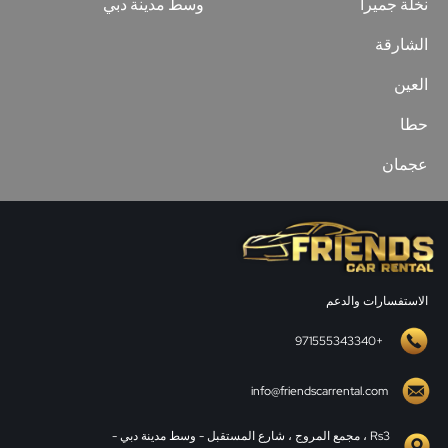
نخلة جميرا
وسط مدينة دبي
الشارقة
العين
حطا
عجمان
الاستفسارات والدعم
+971555343340
info@friendscarrental.com
Rs3 ، مجمع المروج ، شارع المستقبل - وسط مدينة دبي -