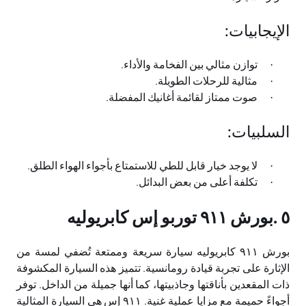
الإيجابيات
:
توازن مثالي بين الفخامة والأداء
.
·
مثالية للرحلات الطويلة
.
·
صوت ممتاز لقائمة أغانيك المفضلة
.
·
السلبيات
:
لا يوجد خيار قابل للطي للاستمتاع بأجواء الهواء الطلق
.
·
تكلفة أعلى من بعض البدائل
.
·
٥
.
بورش ٩١١ توربو إس كابريوليه
بورش ٩١١ كابريوليه سيارة سريعة وممتعة تُضفي لمسة من
الإثارة على تجربة قيادة رومانسية. تتميز هذه السيارة المكشوفة
ذات المقعدين بأناقتها وجاذبيتها، كما أنها جميلة من الداخل. توفر
أجواءً حميمة مع مزايا عملية غنية. ٩١١ إس هي السيارة المثالية