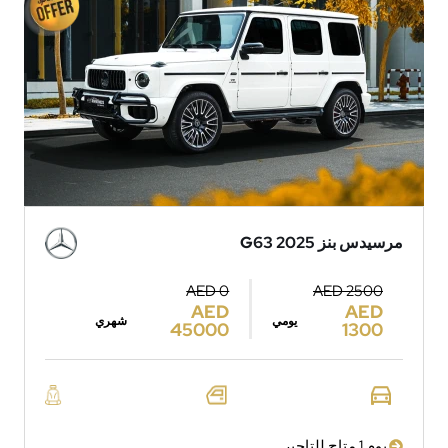
مرسيدس بنز G63 2025
AED 0
AED 2500
AED
AED
يومي
شهري
45000
1300
يوم 1 متاح للتاجير