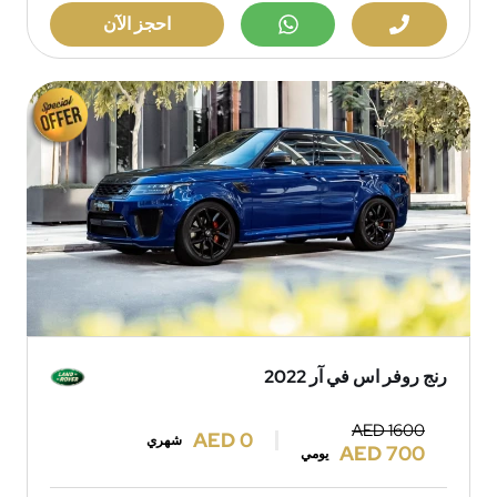
احجز الآن
رنج روفر اس في آر 2022
AED 1600
AED 0
شهري
AED 700
يومي