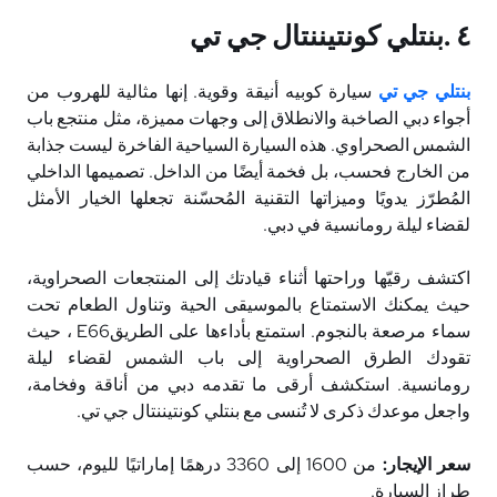
٤
.
بنتلي كونتيننتال جي تي
بنتلي جي تي
سيارة كوبيه أنيقة وقوية. إنها مثالية للهروب من
أجواء دبي الصاخبة والانطلاق إلى وجهات مميزة، مثل منتجع باب
الشمس الصحراوي. هذه السيارة السياحية الفاخرة ليست جذابة
من الخارج فحسب، بل فخمة أيضًا من الداخل. تصميمها الداخلي
المُطرّز يدويًا وميزاتها التقنية المُحسّنة تجعلها الخيار الأمثل
لقضاء ليلة رومانسية في دبي
.
اكتشف رقيّها وراحتها أثناء قيادتك إلى المنتجعات الصحراوية،
حيث يمكنك الاستمتاع بالموسيقى الحية وتناول الطعام تحت
سماء مرصعة بالنجوم. استمتع بأداءها على الطريق
E66
، حيث
تقودك الطرق الصحراوية إلى باب الشمس لقضاء ليلة
رومانسية. استكشف أرقى ما تقدمه دبي من أناقة وفخامة،
واجعل موعدك ذكرى لا تُنسى مع بنتلي كونتيننتال جي تي
.
سعر الإيجار:
من 1600 إلى 3360 درهمًا إماراتيًا لليوم، حسب
طراز السيارة
.