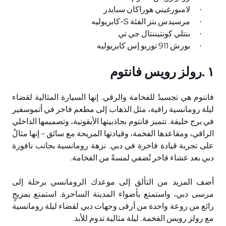
لامبورغيني هوراكان سبايدر
·
مرسيدس بنز الفئة
-S
كابريوليه
·
بنتلي كونتيننتال جي تي
·
بورش 911 توربو إس كابريوليه
·
١
.
رولز رويس فانتوم
فانتوم هي تجسيدٌ للفخامة والرقي. إنها السيارة المثالية لقضاء
ليلة رومانسية راقية، مثل الذهاب إلى مطعم فاخر في أتموسفير
في برج خليفة. تتميز فانتوم بجاذبيتها الأيقونية، وتصميمها الداخلي
الراقي، ومقاعدها الفخمة، وقيادتها المريحة مع سائق - إنها مثالٌ
على تجربة قيادة فاخرة في دبي. نزهة رومانسية بجانب نافورة
دبي بعد عشاء فاخر تُضفي لمسةً من الفخامة
.
أضف المزيد من التألق إلى موعدك الرومانسي برحلة إلى
مرسى دبي، واستمتع بأضواء المدينة الساحرة. استمتع بمزيجٍ
رائع من روعة واحدة من أرقى وجهات دبي لقضاء ليلة رومانسية
مع رولز رويس الفخمة. ليلة مثالية تدوم للأبد
.