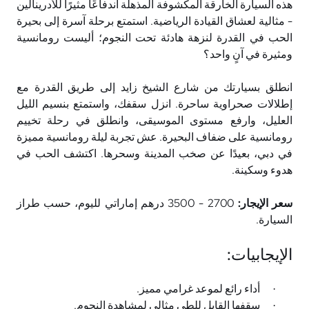
هذه السيارة الخارقة المكشوفة المذهلة اندفاعًا مثيرًا للأدرينالين
- مثالية لعشاق القيادة الرياضية. استمتع برحلة آسرة إلى بحيرة
الحب في القدرة لنزهة هادئة تحت النجوم؛ أليست رومانسية
ومثيرة في آنٍ واحد؟
انطلق بسيارتك من شارع الشيخ زايد إلى طريق القدرة مع
إطلالات صحراوية ساحرة. انزل سقفك، واستمتع بنسيم الليل
العليل، وارفع مستوى الموسيقى، وانطلق في رحلة تخييم
رومانسية على ضفاف البحيرة. عش تجربة ليلة رومانسية مميزة
في دبي، بعيدًا عن صخب المدينة وسحرها. اكتشف الحب في
هدوء وسكينة
.
سعر الإيجار:
2700 - 3500 درهم إماراتي لليوم، حسب طراز
السيارة
.
الإيجابيات
:
أداء رائع لموعد غرامي مميز
.
·
سقفها القابل للطي مثالي لمشاهدة النجوم
.
·