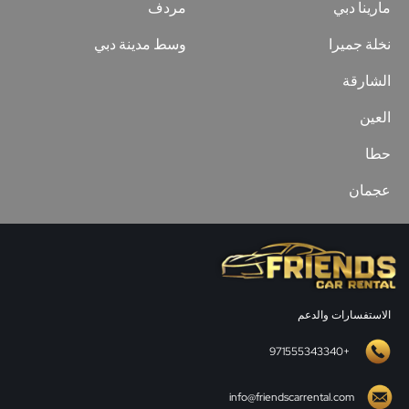
مارينا دبي
مردف
نخلة جميرا
وسط مدينة دبي
الشارقة
العين
حطا
عجمان
الاستفسارات والدعم
+971555343340
info@friendscarrental.com