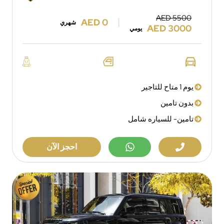
AED 5500
AED 0
شهري
AED 3000
يومي
يوم 1 متاح للتاجير
بدون تامين
تامين- للسياره شامل
احجز الآن