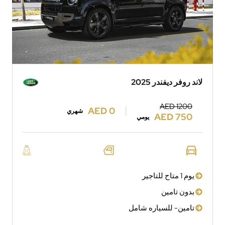
لاند روفر ديفندر 2025
AED 1200
AED 0
شهري
AED 750
يومي
يوم 1 متاح للتاجير
بدون تامين
تامين- للسياره شامل