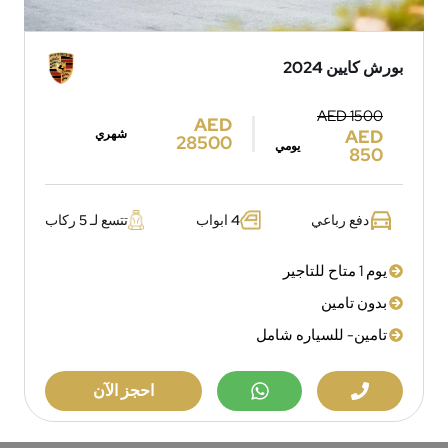
بورش كايين 2024
AED 1500
AED
AED
شهري
28500
يومي
850
دفع رباعي
4 ابواب
تتسع لـ 5 ركاب
يوم 1 متاح للتاجير
بدون تامين
تامين- للسياره شامل
احجز الآن