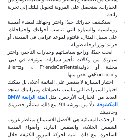
الخيارات. ستحصل على المرونة لتحويل ليلتك إلى تجربة
رائعة
.
استكشف خياراتك جيدًا واختر وجهاتك لقضاء أمسية
·
رومانسية والسيارة التي تناسب أجواءك واحتياجاتك.
على سبيل المثال، فانتوم لموعد غرامي في المدينة، أو
جراند تورر لرحلة طويلة
.
ابحث جيدًا، وراجع سياساتهم وخيارات التأجير، واختر
·
سيارتك من وكالات تأجير سيارات موثوقة في دبي:
محلية أو دولية
. FriendsCarRental
، و
Hertz
،
و
Europcar
هي بعض منها
.
اختيار السيارة لا يقتصر على القائمة أعلاه، بل يمكنك
·
اختيار السيارات التي تناسب تفضيلاتك وميزانيتك. ستجد
العديد من الخيارات الأرخص، مثل
الفئة الرابعة
BMW
المكشوفة
بدلًا من بورشه 911. مع ذلك، ستتأثر حصريتك
وجاذبيتك
.
الرحلات المسائية هي الأفضل للاستمتاع بمناظر غروب
·
الشمس الخلابة، والطقس البارد، وأضواء المدينة
الساحرة. مع ذلك، انتبه لحركة المرور الكثيفة خلال