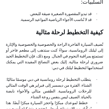
السلبيات
:
قد تبدو المقصورة الصغيرة ضيقة للبعض
.
·
قد لا تُناسب الأجواء الرياضية المواعيد الرسمية
.
·
كيفية التخطيط لرحلة مثالية
تُضيف السيارة الفاخرة الراحة والخصوصية والخصوصية والإثارة
إلى ليلتك الرومانسية، سواءً كنت ستذهب إلى مطعم فاخر أو
تستمتع بمراقبة النجوم في الجبال. ومع ذلك، فإن التخطيط الجيد
ضروري لرحلة مثالية. إليك بعض النصائح المفيدة التي يمكنك
استخدامها لتخطيط ليلتك في دبي
:
يتطلب التخطيط لرحلة رومانسية في دبي موسمًا مثاليًا:
·
الشتاء. الفترة من ديسمبر إلى فبراير هي الوقت المثالي
للرحلات الرومانسية. الطقس مثالي والأجواء نابضة
بالحياة. الصيف ليس بنفس روعة الشتاء
.
خطط لموعدك مبكرًا واحجز السيارة مبكرًا أيضًا. هذا
·
يُمكّنك من الاستمتاع بأسعار مُخفضة وتشكيلة أوسع من