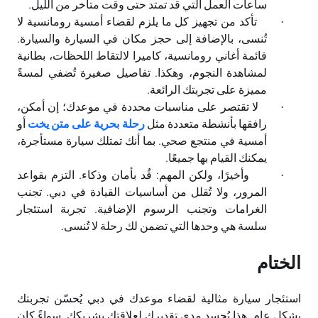
ساعات العمل التي قد تمتد حتى وقت متأخر من الليل
.
تأكد من تجهيز كل ما يلزم لقضاء أمسية رومانسية لا
·
تُنسى، بالإضافة إلى حجز مكان في السيارة والسيارة.
قائمة أغاني رومانسية، كاميرا لالتقاط اللحظات، بطانية
لمشاهدة النجوم، وهكذا. تفاصيل صغيرة تُضفي لمسةً
مميزة على تجربتك الرائعة
.
لا تقتصر على مناسبات محددة في موعدك؛ إن أمكن،
·
رافقها بأنشطة متعددة مثل
رحلة بحرية على متن يخت
أو
أمسية في منتجع صحي. بما أنك تمتلك سيارة مستأجرة،
يمكنك القيام بها جميعًا
.
وأخيرًا، ولكن المهم: قُد بأمان وذكاء. التزم بقواعد
·
المرور، ولا تُقلل من أساسيات القيادة في دبي. تجنب
الغرامات وتجنب الرسوم الإضافية. تجربة استئجار
سلسة هي وحدها التي تضمن لك رحلة لا تُنسى
.
الختام
استئجار سيارة مثالية لقضاء موعدك في دبي يُحسّن تجربتك
بشكل عام. هذا يُجسد مدى تقديرك لعلاقتك بشريكك. سواءً كان