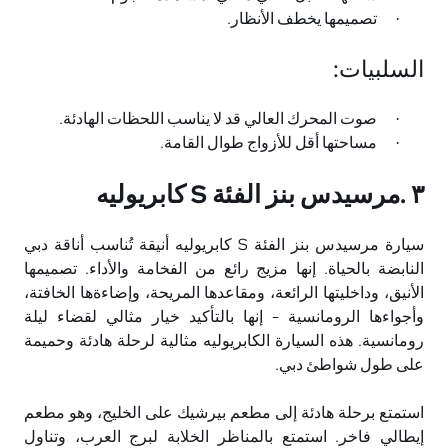
تصميمها يخطف الأنظار
.
·
السلبيات
:
صوت المحرك العالي قد لا يناسب اللحظات الهادئة
.
·
مساحتها أقل للأزواج طوال القامة
.
·
٣
.
مرسيدس بنز الفئة
S
كابريوليه
سيارة مرسيدس بنز الفئة
S
كابريوليه أنيقة تُناسب أناقة دبي
النابضة بالحياة. إنها مزيج رائع من الفخامة والأداء. تصميمها
الأنيق، وداخليتها الرائعة، ومقاعدها المريحة، وإضاءةها الخافتة،
وأجواءها الرومانسية - إنها بالتأكيد خيار مثالي لقضاء ليلة
رومانسية. هذه السيارة الكابريوليه مثالية لرحلة هادئة وحميمة
على طول شواطئ دبي
.
استمتع برحلة هادئة إلى مطعم بيرشيك على الخليج، وهو مطعم
إيطالي فاخر. استمتع بالمناظر الخلابة لبرج العرب، وتناول