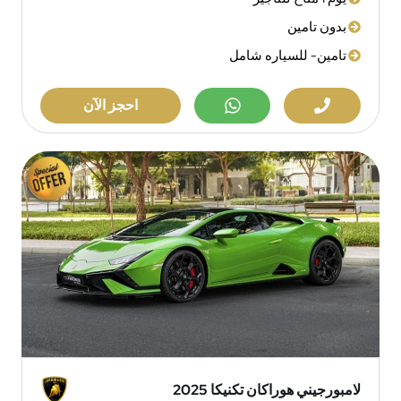
بدون تامين
تامين- للسياره شامل
احجز الآن
لامبورجيني هوراكان تكنيكا 2025