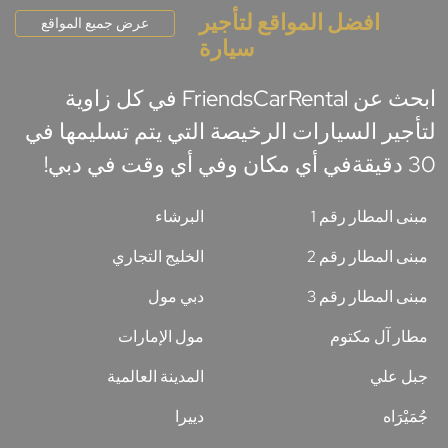
افضل المواقع لتأجير
عرض جميع المواقع
سيارة
ابحث عن FriendsCarRental في كل زاوية
لتأجير السيارات الرخيصة التي يتم تسليمها في
30 دقيقةفي أي مكان وفي أي وقت في دبي!
مبنى المطار رقم 1
البرشاء
مبنى المطار رقم 2
الخليج التجاري
مبنى المطار رقم 3
دبي مول
مطار آل مكتوم
مول الإمارات
جبل علي
المدينة العالمية
جُمَيْرَاه
دييرا