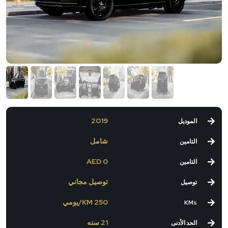
2019
الموديل
شامل
التامين
0 AED
التامين
توصيل مجاني
توصيل
250 KM/يومي
KMs
21 سنه
الحد الأدنى