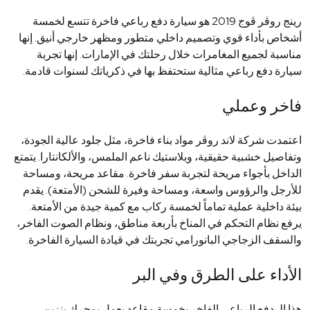
رينج روڤر ڤوج 2019 هو سيارة دفع رباعي فاخرة تتسع لخمسة
أشخاص بأداء قوي وتصميم داخلي متطور ومظهر خارجي أنيق. إنها
مناسبة لجميع المغامرات خلال رحلتك في الإمارات. إنها تجربة
سيارة دفع رباعي مثالية ستحتفظ بها في ذكرياتك لسنوات قادمة
.
فاخر وعملي
اعتمدت شركة لاند روڤر مواد بناء فاخرة، مثل جلود عالية الجودة،
وتفاصيل خشبية حقيقية، وبلاستيك ناعم الملمس، والألكانتارا. يتمتع
الداخل بأجواء مريحة لتجربة سفر فاخرة. مقاعد مريحة، ومساحة
للأرجل والرؤوس واسعة، ومساحة وفيرة للشحن (الأمتعة). يقدم
بيئة داخلية عملية تماماً لخمسة ركاب مع كمية جيدة من الأمتعة.
يرفع نظام التحكم في المناخ بأربعة مناطق، ونظام الصوت الفاخر،
والسقف الزجاجي البانورامي تجربتك في قيادة السيارة الفاخرة
.
الأداء على الطرق وفي البر
هذا الـ
دفع الرباعي
الفاخر بخمسة مقاعد يعمل بمحرك بنزين