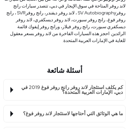
لاند روفر المتاحة في سوق الإيجار في دبي، تتصدر سيارات رانج
روفر
SV Autobiography
، لاند روفر ديفندر، رانج روفر
SVR
، رانج
روفر فوغ، رانج روفر سبورت، لاند روفر ديسكفري، لاند روفر
ديسكفري سبورت، رانج روفر فيلار، ورانج روفر إيفوك قائمة
الرائدين. احجز هذه السيارات الفاخرة من لاند روفر بسعر معقول
للغاية في الإمارات العربية المتحدة
.
أسئلة شائعة
كم يكلف استئجار لاند روفر رانج روفر فوغ 2019 في
دبي، الإمارات العربية المتحدة؟
ما هي الوثائق التي أحتاجها لاستئجار لاند روفر فوغ؟