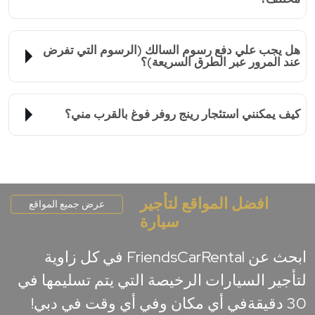
هل يجب علي دفع رسوم السالك (الرسوم التي تفرض
عند المرور عبر الطرق السريعة)؟
كيف يمكنني استئجار رينج روفر فوغ بالقرب مني؟
افضل المواقع لتأجير
عرض جميع المواقع
سيارة
ابحث عن FriendsCarRental في كل زاوية
لتأجير السيارات الرخيصة التي يتم تسليمها في
30 دقيقةفي أي مكان وفي أي وقت في دبي!