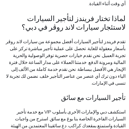
أي وقت أثناء القيادة
.
لماذا تختار
فريندز لتأجير السيارات
لاستئجار سيارات لاند روڤر في دبي؟
تقدم
فريندز لتأجير السيارات أفضل مجموعة من سيارات لاند روڤر
بأسعار معقولة للغاية. تحصل على عملية تأجير مباشرة تركز على
تجربة العميل. نحن نقدم خيارات حصرية توفر الوصولية والحرية
المالية ومرونة الدفع. خدمتنا العملاء على مدار الساعة خلال فترة
الإيجار هي الأفضل ببساطة. نحن نقدم خدمة كاملة من الألف إلى
الياء دون ترك أي عنصر من عناصر التأجير خلف. نضمن لك تجربة لا
تنسى في الإمارات
.
تأجير السيارات مع سائق
استكشف دبي والإمارات الأخرى بأسلوب
VIP
مع خدمة تأجير
السيارات الفاخرة الخاصة بنا بوغ مع سائق. استرح من واجبات
القيادة واستمتع بمقعدك كراكب. دع سائقينا المعتمدين من الهيئة