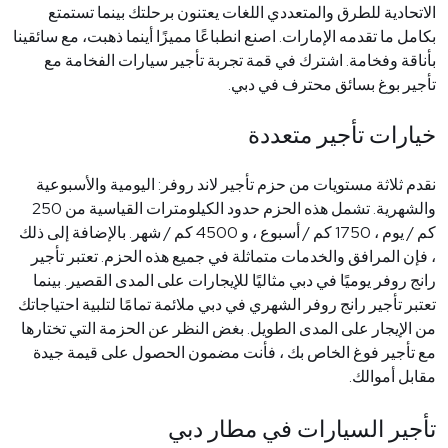
الاتحادية للطرق والمتعددي اللغات يعتنون برحلتك بينما تستمتع
بكامل ما تقدمه الإمارات. اصنع انطباعًا مميزًا أينما ذهبت، مع سائقينا
بأناقة وفخامة. اشترك في قمة تجربة تأجير سيارات الفخامة مع
تأجير بوغ بسائق محترف في دبي
.
خيارات تأجير متعددة
نقدم ثلاثة مستويات من حزم تأجير لاند روفر: اليومية والأسبوعية
والشهرية. تشمل هذه الحزم حدود الكيلومترات القياسية من 250
كم / يوم ، 1750 كم / أسبوع ، و 4500 كم / شهر. بالإضافة إلى ذلك
، فإن المرافق والخدمات متماثلة في جميع هذه الحزم. تعتبر تأجير
رانج روفر يوميًا في دبي مثاليًا للإيجارات على المدى القصير. بينما
تعتبر تأجير رانج روفر الشهري في دبي ملائمة تمامًا لتلبية احتياجاتك
من الإيجار على المدى الطويل. بغض النظر عن الحزمة التي تختارها
مع تأجير فوغ الخاص بك ، فأنت مضمون الحصول على قيمة جيدة
مقابل أموالك
.
تأجير السيارات في مطار دبي