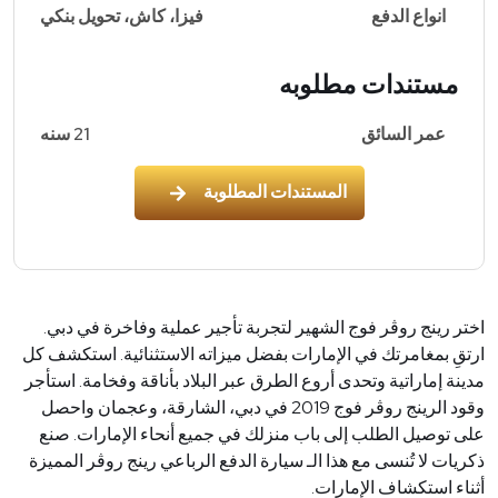
انواع الدفع
فيزا، كاش، تحويل بنكي
مستندات مطلوبه
عمر السائق
21 سنه
المستندات المطلوبة
اختر رينج روڤر فوج الشهير لتجربة تأجير عملية وفاخرة في دبي.
ارتقِ بمغامرتك في الإمارات بفضل ميزاته الاستثنائية. استكشف كل
مدينة إماراتية وتحدى أروع الطرق عبر البلاد بأناقة وفخامة. استأجر
وقود الرينج روڤر فوج 2019 في دبي، الشارقة، وعجمان واحصل
على توصيل الطلب إلى باب منزلك في جميع أنحاء الإمارات. صنع
ذكريات لا تُنسى مع هذا الـ سيارة الدفع الرباعي رينج روڤر المميزة
أثناء استكشاف الإمارات
.