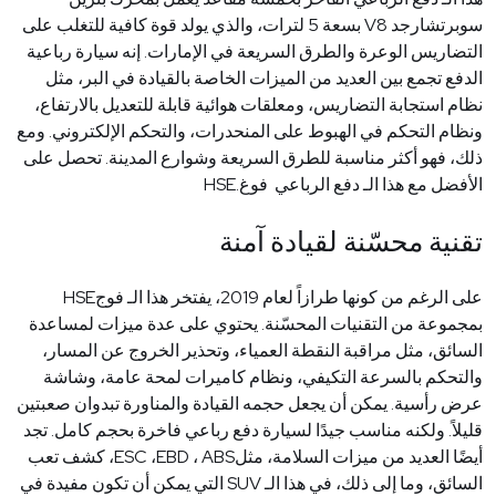
سوبرتشارجد
V8
بسعة 5 لترات، والذي يولد قوة كافية للتغلب على
التضاريس الوعرة والطرق السريعة في الإمارات. إنه سيارة رباعية
الدفع تجمع بين العديد من الميزات الخاصة بالقيادة في البر، مثل
نظام استجابة التضاريس، ومعلقات هوائية قابلة للتعديل بالارتفاع،
ونظام التحكم في الهبوط على المنحدرات، والتحكم الإلكتروني. ومع
ذلك، فهو أكثر مناسبة للطرق السريعة وشوارع المدينة. تحصل على
الأفضل مع هذا الـ
دفع الرباعي
فوغ
HSE.
تقنية محسّنة لقيادة آمنة
على الرغم من كونها طرازاً لعام 2019، يفتخر هذا الـ
فوج
HSE
بمجموعة من التقنيات المحسّنة. يحتوي على عدة ميزات لمساعدة
السائق، مثل مراقبة النقطة العمياء، وتحذير الخروج عن المسار،
والتحكم بالسرعة التكيفي، ونظام كاميرات لمحة عامة، وشاشة
عرض رأسية. يمكن أن يجعل حجمه القيادة والمناورة تبدوان صعبتين
قليلاً. ولكنه مناسب جيدًا لسيارة دفع رباعي فاخرة بحجم كامل. تجد
أيضًا العديد من ميزات السلامة، مثل
ABS
،
EBD
،
ESC
، كشف تعب
السائق، وما إلى ذلك، في هذا الـ
SUV
التي يمكن أن تكون مفيدة في