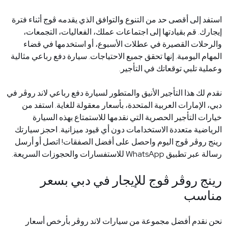
استفد إلى أقصى حد من التنوع والتوافق الذي يقدمه ڤوج أثناء فترة
إيجارك. قم بقيادتها إلى اجتماعات عملك، الفعاليات، التجمعات،
والرحلات القصيرة في عطلات الأسبوع، أو استخدمها في قضاء
المهام اليومية. إنها تحقق جميع الاحتياجات. سيارة دفع رباعي مثالية
وعملية تلبي توقعاتك في التأجير
.
نقدم لك هذا التأجير الأنيق والمتطور لسيارة دفع رباعي لاند روڤر في
دبي، الإمارات العربية المتحدة، بأسعار معقولة للغاية. استفد من
خيارات التأجير الحصرية التي نقدمها للاستمتاع بهذه السيارة
الرياضية متعددة الاستخدامات دون أي قيود ميزانية. احجز سيارتك
رينج روڤر ڤوج اليوم واحصل على أفضل الصفقات! اتصل أو أرسل
رسالة عبر تطبيق
WhatsApp
للاستفسارات والحجوزات السريعة
.
رينج روڤر ڤوج للإيجار في دبي بسعر
مناسب
نحن نقدم أفضل مجموعة من سيارات لاند روڤر بأرخص أسعار