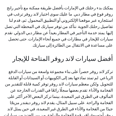
يمكنك بدء رحلتك في الإمارات بأفضل طريقة ممكنة مع تأجير رانج
روفر فوغ في مطار دبي. ما عليك سوى اختيار لاند روفر ترغب في
استئجاره عبر موقعنا الإلكتروني أو التطبيق المحمول. ثم، قدم لنا
تفاصيل رحلتك الجوية. نتأكد من توفر سيارتك في المحطة التي تصل
إليها. يمتد خدمة التأجير في المطار بعيداً عن مطار دبي الدولي. نقدم
سيارات للإيجار في مطارات في جميع أنحاء الإمارات. حتى تحصل
على مساعدة في الانتقال من الطائرة إلى سيارتك
.
أفضل سيارات لاند روفر المتاحة للإيجار
تركز لاند روفر حصراً على بناء مجموعة واسعة من سيارات الدفع
الرباعي. لم تمتد نماذجها بعد إلى الكوبيهات أو السيدانات أو القابلة
للتحويل. ولكن معظم سيارات لاند روفر توفر كمية قابلة للتقدير من
الفخامة والأداء. تقدم بعضها سجلًا رائعًا في القدرات الخارجة عن
المألوف في الطرق غير المعبدة، بينما تركز البعض الآخر أكثر على
الفخامة والراحة. على سبيل المثال، يقدم لاند روفر ديفندر مزيجًا
جيدًا من الفخامة والأداء في الطرق غير المعبدة، في حين يمثل لاند
روفر أوتوبيوغرافي قمة الفخامة والراحة. من بين العديد من سيارات