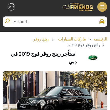
Search Brands
الرئيسيه
ماركات السيارات
رينج روفر
رانج روفر فوغ 2019
استأجر رينج روڤر فوج 2019 في
دبي