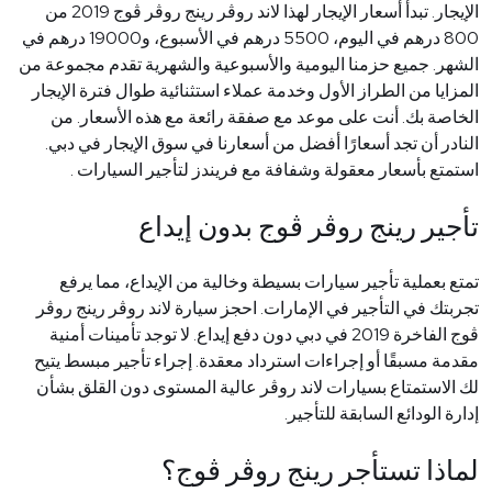
الإيجار. تبدأ أسعار الإيجار لهذا لاند روڤر رينج روڤر ڤوج 2019 من
800 درهم في اليوم، 5500 درهم في الأسبوع، و19000 درهم في
الشهر. جميع حزمنا اليومية والأسبوعية والشهرية تقدم مجموعة من
المزايا من الطراز الأول وخدمة عملاء استثنائية طوال فترة الإيجار
الخاصة بك. أنت على موعد مع صفقة رائعة مع هذه الأسعار. من
النادر أن تجد أسعارًا أفضل من أسعارنا في سوق الإيجار في دبي.
استمتع بأسعار معقولة وشفافة مع
فريندز لتأجير السيارات
.
تأجير رينج روڤر ڤوج بدون إيداع
تمتع بعملية تأجير سيارات بسيطة وخالية من الإيداع، مما يرفع
تجربتك في التأجير في الإمارات. احجز سيارة لاند روڤر رينج روڤر
ڤوج الفاخرة 2019 في دبي دون دفع إيداع. لا توجد تأمينات أمنية
مقدمة مسبقًا أو إجراءات استرداد معقدة. إجراء تأجير مبسط يتيح
لك الاستمتاع بسيارات لاند روڤر عالية المستوى دون القلق بشأن
إدارة الودائع السابقة للتأجير
.
لماذا تستأجر رينج روڤر ڤوج؟