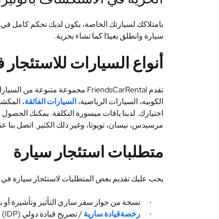
بامتلاكك لسيارتك الخاصة، يكون لديك تحكم كامل في 
سيارة وانطلق بعيدًا كما تشاء بحرية.
أنواع السيارات للاستئجار ف
تقدم
FriendsCarRental
مجموعة متنوعة من السيارات 
الكوبيه، السيارات الرياضية،
السيارات الفائقة
، المكشو
اختيارك. لدينا باقات ميسورة التكلفة. يمكنك الحصول ع
مرسيدس، نيسان، تويوتا، وغير ذلك الكثير. اتصل بنا عن
متطلبات استئجار سيارة
يجب عليك تقديم بعض المتطلبات لاستئجار سيارة في الب
نسخة من جواز سفر ساري التأثير وتأشيرة أو بط
·
رخصةقيادة سارية
/ تصريح قيادة دولي (
IDP
)
·