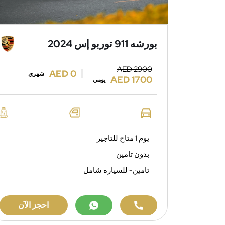
بورشه 911 توربو إس 2024
AED 2900
AED 0
شهري
AED 1700
يومي
يوم 1 متاح للتاجير
بدون تامين
تامين- للسياره شامل
احجز الآن