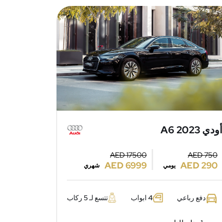
ودي A6 2023
AED 17500
AED 750
AED 6999
AED 290
يومي
شهري
دفع رباعي
4 ابواب
تتسع لـ 5 ركاب