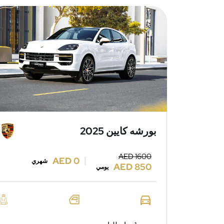
بورشه كايين 2025
AED 1600
AED 0
شهري
AED 850
يومي