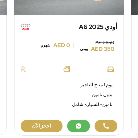
أودي A6 2025
أ
AED 850
AED 0
شهري
AED 350
يومي
يوم 1 متاح للتاجير
بدون تامين
تامين- للسياره شامل
احجز الآن