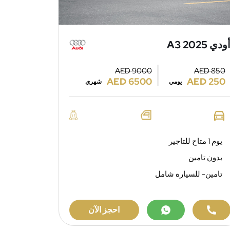
ودي A3 2025
AED 9000
AED 850
AED 6500
AED 250
يومي
شهري
يوم 1 متاح للتاجير
بدون تامين
تامين- للسياره شامل
احجز الآن