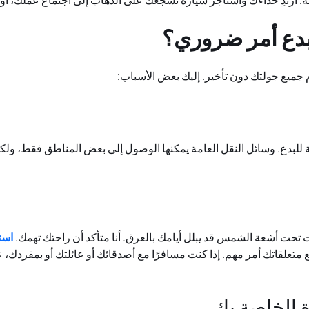
ه. ارتدِ حذاءك واستأجر سيارة تشجعك على الذهاب إلى اجتماع عملك، أو مغ
لبدع أمر ضروري؟
م جميع جولتك دون تأخير. إليك بعض الأسباب:
يلة للبدع. وسائل النقل العامة يمكنها الوصول إلى بعض المناطق فقط، ول
تحت أشعة الشمس قد يبلل أيامك بالعرق. أنا متأكد أن راحتك تهمك.
است
 متعلقاتك أمر مهم. إذا كنت مسافرًا مع أصدقائك أو عائلتك أو بمفردك، 
ة الخاصة بك