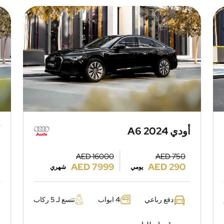
أودي A6 2024
أ
AED 16000
AED 750
AED 7999
AED 290
يومي
شهري
دفع رباعي
4 ابواب
تتسع لـ 5 ركاب