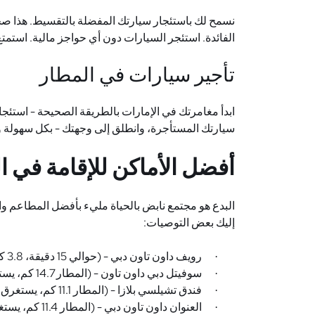
نسمح لك باستئجار سيارتك المفضلة بالتقسيط. هذا صحي
الفائدة. استئجر السيارات دون أي حواجز مالية. استمتع
تأجير سيارات في المطار
ابدأ مغامرتك في الإمارات بالطريقة الصحيحة - استئجا
سيارتك المستأجرة، وانطلق إلى وجهتك - بكل سهولة ورا
أفضل الأماكن للإقامة في ا
البدع هو مجتمع نابض بالحياة مليء بأفضل المطاعم وال
إليك بعض التوصيات:
رويف داون تاون دبي - (حوالي 15 دقيقة، 3.8 كم على شارع المستقبل /
·
سوفيتل دبي داون تاون - (المطار 14.7 كم، يستغرق حوالي 24 دقيقة)
·
فندق تشيلسي بلازا - (المطار 11.1 كم، يستغرق حوالي 19 دقيقة)
·
العنوان داون تاون دبي - (المطار 11.4 كم، يستغرق حوالي 20 دقيقة)
·