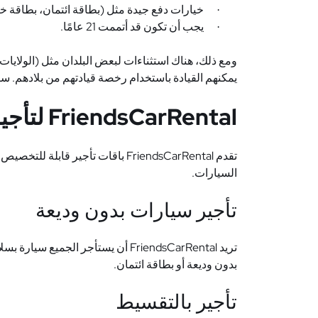
خيارات دفع جيدة مثل (بطاقة ائتمان، بطاقة خصم
·
يجب أن تكون قد أتممت 21 عامًا.
·
ومع ذلك، هناك استثناءات لبعض البلدان مثل (الولايات المت
يمكنهم القيادة باستخدام رخصة قيادتهم من بلادهم. ستح
FriendsCarRental
لتأجي
تقدم
FriendsCarRental
باقات تأجير قابلة للتخصيص 
السيارات.
تأجير سيارات بدون وديعة
تريد
FriendsCarRental
أن يستأجر الجميع سيارة بسلا
بدون وديعة أو بطاقة ائتمان.
تأجير بالتقسيط