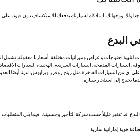
جداولك ووجهاتك. امتلاكك لسيارتك يدفعك للاستكشاف دون قيود، على ع
ي البدع
لتلبية احتياجات وأغراض وميزانيات مختلفة. أسعارنا معقولة. تشمل الأ
فة، السيارات المدمجة، السيارات السريعة، الهجينة، السيارات الاقتصاد
لى أي من السيارات الفاخرة مثل رينج روفرز وبرابوس. لدينا أيضًا العدي
دما تحتاج إلى استئجار سيارة.
دع. قد تتغير قليلاً حسب شركة التأجير وجنسيتك. فيما يلي المتطلبات:
اقة هوية إماراتية سارية