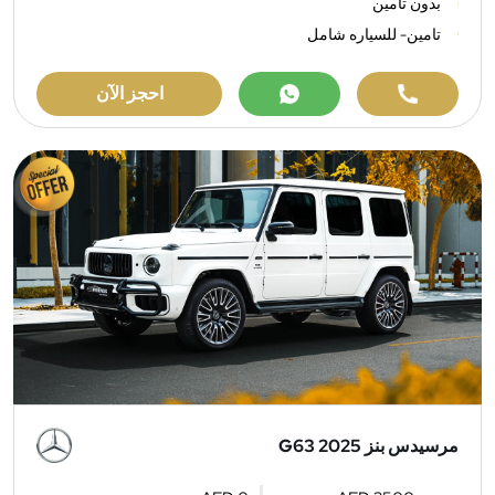
بدون تامين
تامين- للسياره شامل
احجز الآن
مرسيدس بنز G63 2025