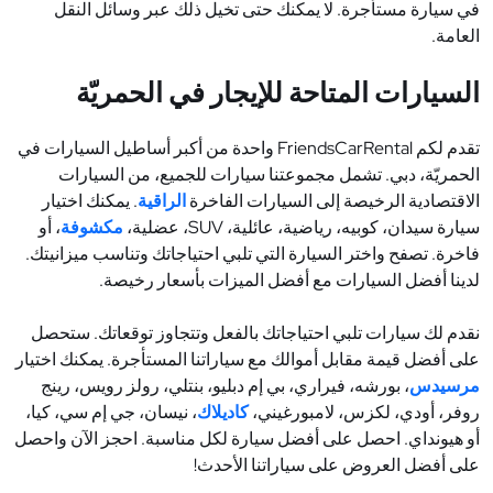
في سيارة مستأجرة. لا يمكنك حتى تخيل ذلك عبر وسائل النقل
العامة
.
السيارات المتاحة للإيجار في الحمريّة
تقدم لكم
FriendsCarRental
واحدة من أكبر أساطيل السيارات في
الحمريّة، دبي. تشمل مجموعتنا سيارات للجميع، من السيارات
الاقتصادية الرخيصة إلى السيارات الفاخرة
الراقية
. يمكنك اختيار
سيارة سيدان، كوبيه، رياضية، عائلية،
SUV
، عضلية،
مكشوفة
، أو
فاخرة. تصفح واختر السيارة التي تلبي احتياجاتك وتناسب ميزانيتك.
لدينا أفضل السيارات مع أفضل الميزات بأسعار رخيصة
.
نقدم لك سيارات تلبي احتياجاتك بالفعل وتتجاوز توقعاتك. ستحصل
على أفضل قيمة مقابل أموالك مع سياراتنا المستأجرة. يمكنك اختيار
مرسيدس
، بورشه، فيراري، بي إم دبليو، بنتلي، رولز رويس، رينج
روفر، أودي، لكزس، لامبورغيني،
كاديلاك
، نيسان، جي إم سي، كيا،
أو هيونداي. احصل على أفضل سيارة لكل مناسبة. احجز الآن واحصل
على أفضل العروض على سياراتنا الأحدث
!