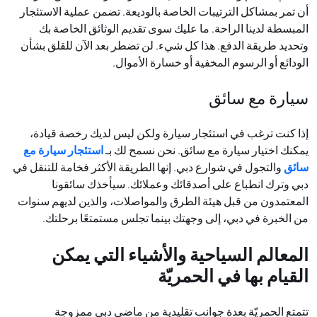
أن تمر بمشاكل الترتيبات الخاصة بالوديعة. تضمن عملية الاستئجار
المبسطة لدينا الراحة. ما عليك سوى تقديم الوثائق الخاصة بك
وتحديد طريقة الدفع. هذا كل شيء. لن تضطر بعد الآن للقلق بشأن
الودائع أو الرسوم المخفية أو خسارة الأموال
.
سيارة مع سائق
إذا كنت ترغب في استئجار سيارة ولكن ليس لديك رخصة قيادة،
يمكنك اختيار سيارة مع سائق. نحن نسمح لك بـ
استئجار سيارة مع
سائق
والتجول في شوارع دبي. إنها الطريقة الأكثر فخامة للتنقل في
دبي وترك انطباع على أصدقائك وعملائك. سيأخذك سائقونا
المعتمدون من قبل هيئة الطرق والمواصلات، والذين لديهم سنوات
من الخبرة في دبي، إلى وجهتك بينما تجلس مستمتعًا برحلتك
.
المعالم السياحية والأشياء التي يمكن
القيام بها في الحمريّة
تتمتع الحمريّة بعدة جوانب تقليدية من ماضي دبي ممزوجة