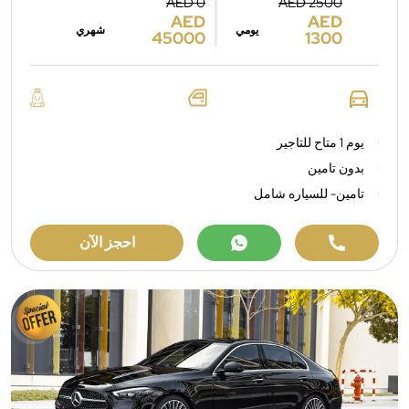
AED 0
AED 2500
AED
AED
يومي
شهري
45000
1300
يوم 1 متاح للتاجير
بدون تامين
تامين- للسياره شامل
احجز الآن