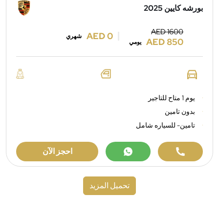
بورشه كايين 2025
AED 1600
AED 0
شهري
AED 850
يومي
يوم 1 متاح للتاجير
بدون تامين
تامين- للسياره شامل
احجز الآن
تحميل المزيد