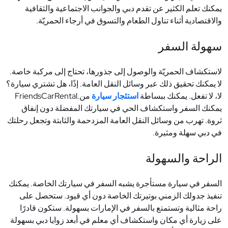
يمكنك تعلم الكثير عن تقدم دبي والجوانب الاجتماعية والثقافية
والاقتصادية أثناء تناول الطعام والتسوق في أرجاء الحمريّة
.
سهولة السفر
لاستكشاف الحمريّة والوصول إلى جذورها، تحتاج إلى مركبة خاصة.
لا يمكنك تحقيق ذلك عبر وسائل النقل العامة. إذًا، هل تشتري سيارة؟
لا، لا تفعل. يمكنك ببساطة
استئجار سيارة
من
FriendsCarRental.
يمكنك السفر واستكشاف الحي في سيارتك المفضلة دون إنفاق
ثروة. تهرب من وسائل النقل العامة المزدحمة والثابتة وتجعل رحلتك
في دبي سهلة ومثيرة
.
الراحة والسهولة
السفر في سيارة مستأجرة يشبه السفر في سيارتك الخاصة. يمكنك
تنفيذ جدولك الزمني بوتيرتك الخاصة دون أي قيود. ستحصل على
راحة مثالية وتستمتع بالسفر في الإمارات بسهولة. ستكون قادرًا
على زيارة أي مكان واستكشاف أي معلم في أبعد زوايا دبي بسهولة