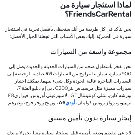
لماذا استئجار سيارة من
FriendsCarRental
؟
نحن نتأكد في كل طريقة من أنك ستحظى بأفضل تجربة في استئجار
سيارة في الحمريّة. إليك بعض الأسباب التي تجعلنا الخيار الأفضل
:
مجموعة واسعة من السيارات
نحن نفخر بأسطول ضخم من السيارات الحديثة والجديدة يصل إلى
900 سيارة. سياراتنا تتراوح من السيارات الاقتصادية الرخيصة إلى
السيارات الفاخرة عالية الجودة وكل شيء بينهما. يمكنك اختيار
سيارات مميزة مثل مرسيدس بنز
C200
، بي إم دبليو الفئة 7،
بورشه كاين، بنتلي كونتيننتال
GT
، لامبورغيني أوروس، فيراري
F8
تريبيوتو، رولز رويس كولينان،
أودي
A6
، ورينج روفر فوج، وغيرهم
.
إيجار سيارة بدون تأمين مسبق
لا داعي لتقديم وديعة تأمينية قبل استئجار سيارة معنا. نحن لا نريدك