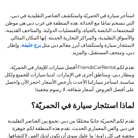
استأجر سيارة في الحمريّة واستكشف العناصر التقليدية في دبي،
التي تنسجم تمامًا مع الحداثة. هذه المنطقة في غرب دبي هي موطن
للمجتمعات النابضة بالحياة، والقنصليات الدولية، والمتاحف القديمة،
والأسواق التقليدية، والمراكز التجارية الحديثة. إنها المكان المثالي
لاستئجار سيارة واستكشاف أبرز معالم دبي مثل
برج خليفة
، وإطار
دبي، ومتحف المستقبل، والمزيد
.
تقدم لكم
FriendsCarRental
أفضل سيارات للإيجار في الحمريّة،
ومطار دبي، ومناطق أخرى في الإمارات. لدينا سيارات للجميع ولكل
مناسبة. استأجر سياراتنا الأحدث بأرخص الأسعار. احجز الآن واحصل
على أفضل العروض. أسعار شفافة، لا رسوم مخفية
!
لماذا استئجار سيارة في الحمريّة؟
تقدم لكم الحمريّة جانبًا مختلفًا من دبي. تجمع بين العناصر التقليدية
في دبي والفن المعماري الحديث. تقدم هذه المنطقة لكم جوهرة
مخفية في كل زاوية؛ ما عليك سوى أن تكون لديك العين لاكتشافها.