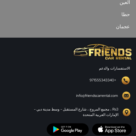
العين
حطا
عجمان
الاستفسارات والدعم
+971555343340
info@friendscarrental.com
Rs3 ، مجمع المروج ، شارع المستقبل - وسط مدينة دبي -
الإمارات العربية المتحدة