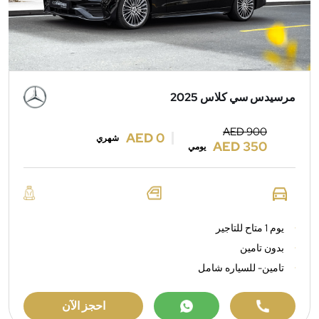
مرسيدس سي كلاس 2025
AED 900
AED 0
شهري
AED 350
يومي
يوم 1 متاح للتاجير
بدون تامين
تامين- للسياره شامل
احجز الآن