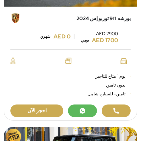
بورشه 911 توربو إس 2024
AED 2900
AED 0
شهري
AED 1700
يومي
يوم 1 متاح للتاجير
بدون تامين
تامين- للسياره شامل
احجز الآن