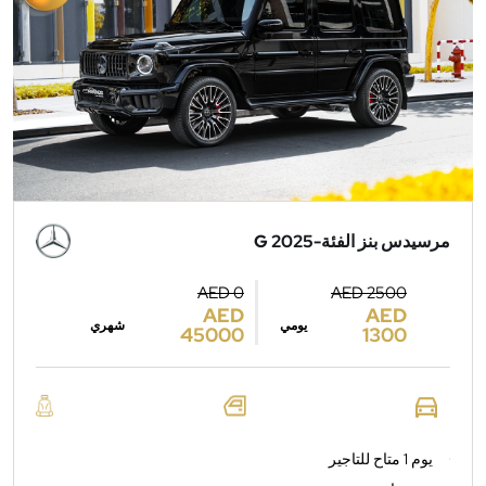
مرسيدس بنز الفئة-G 2025
AED 0
AED 2500
AED
AED
يومي
شهري
45000
1300
يوم 1 متاح للتاجير