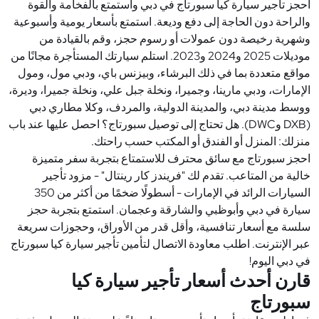
احجز تأجير سيارة كيا سبورتاج في دبي واستمتع بالفخامة والقوة
والراحة دون الحاجة إلى دفع وديعة. استمتع بأسعار يومية وأسبوعية
وشهرية رخيصة دون عمولات أو رسوم حجز، وقم بالقيادة من
موديلات 2025 و2024 و2023. استلم سيارتك المستأجرة مجانًا من
مواقع متعددة بما في ذلك البرشاء، وبيزنس باي، ودبي مول، ومول
الإمارات، ودبي مارينا، وجميرا، ونخلة جبل علي، ونخلة جميرا، وديرة،
ووسط مدينة دبي، والمدينة الدولية، والمردف، وكلا مطاري دبي
(DXB وDWC). هل تحتاج إلى توصيل سبورتاج؟ احصل عليها عند باب
منزلك: المنزل أو الفندق أو المكتب حسب راحتك.
احجز سبورتاج مع سائق محترف للاستمتاع بتجربة سفر متميزة
خالية من المتاعب. تقدم لك "فريندز كار رينتال" - مزود تأجير
السيارات الرائد في الإمارات - أسطولًا ضخمًا من أكثر من 350
سيارة في دبي وأبوظبي والشارقة وعجمان. استمتع بتجربة حجز
سلسة مع أسعار تنافسية، وأقل قدر من الأوراق، وحجوزات سريعة
عبر الإنترنت. اطلب معاودة الاتصال لتأمين تأجير سيارة كيا سبورتاج
في دبي اليوم!
قارن أحدث أسعار تأجير سيارة كيا
سبورتاج