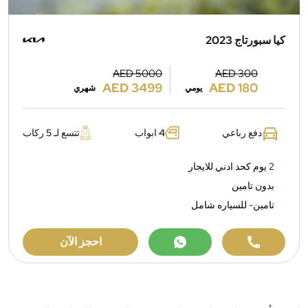
كيا سبورتاج 2023
AED 5000
AED 300
AED 3499
AED 180
يومي
شهري
دفع رباعي
4 ابواب
تتسع لـ 5 ركاب
2 يوم كحد ادني للايجار
بدون تامين
تامين- للسياره شامل
احجز الآن