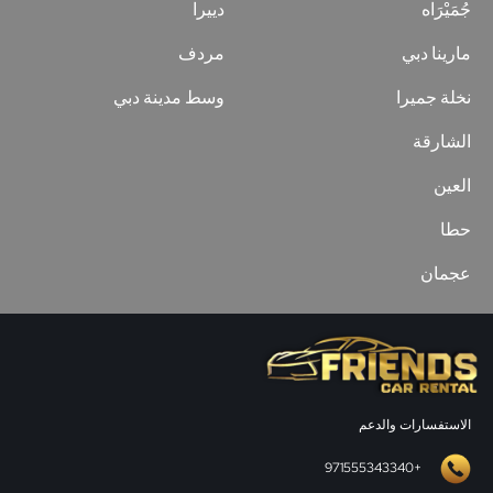
جُمَيْرَاه
دييرا
مارينا دبي
مردف
نخلة جميرا
وسط مدينة دبي
الشارقة
العين
حطا
عجمان
الاستفسارات والدعم
+971555343340