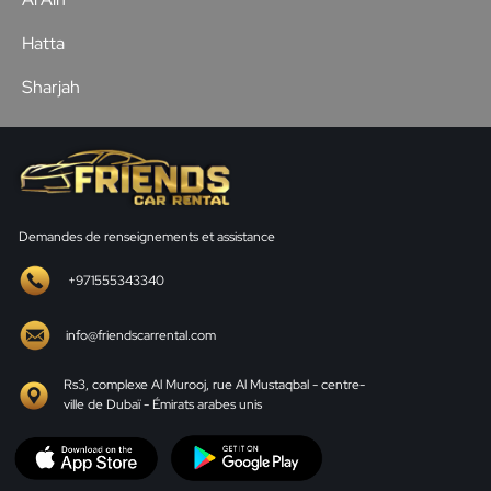
Hatta
Sharjah
Demandes de renseignements et assistance
+971555343340
info@friendscarrental.com
Rs3, complexe Al Murooj, rue Al Mustaqbal - centre-
ville de Dubaï - Émirats arabes unis