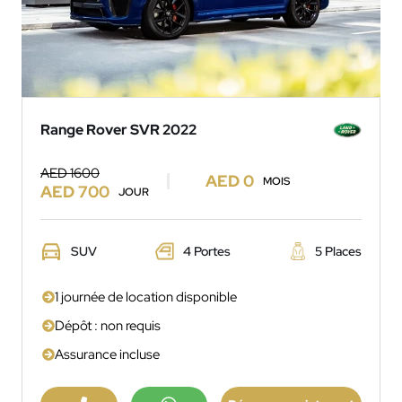
Range Rover SVR 2022
AED 1600
AED 0
MOIS
AED 700
JOUR
SUV
4 Portes
5 Places
1 journée de location disponible
Dépôt : non requis
Assurance incluse