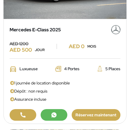
Mercedes E-Class 2025
AED 1200
AED 0
MOIS
AED 500
JOUR
Luxueuse
4 Portes
5 Places
1 journée de location disponible
Dépôt : non requis
Assurance incluse
Réservez maintenant