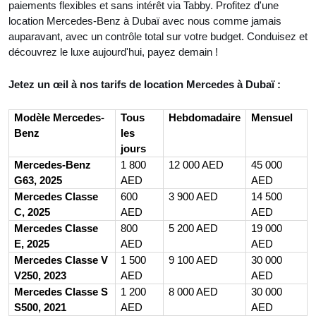
paiements flexibles et sans intérêt via Tabby. Profitez d'une
location Mercedes-Benz à Dubaï avec nous comme jamais
auparavant, avec un contrôle total sur votre budget. Conduisez et
découvrez le luxe aujourd'hui, payez demain !
Jetez un œil à nos tarifs de location Mercedes à Dubaï :
Modèle Mercedes-
Tous
Hebdomadaire
Mensuel
Benz
les
jours
Mercedes-Benz
1 800
12 000 AED
45 000
G63, 2025
AED
AED
Mercedes Classe
600
3 900 AED
14 500
C, 2025
AED
AED
Mercedes Classe
800
5 200 AED
19 000
E, 2025
AED
AED
Mercedes Classe V
1 500
9 100 AED
30 000
V250, 2023
AED
AED
Mercedes Classe S
1 200
8 000 AED
30 000
S500, 2021
AED
AED