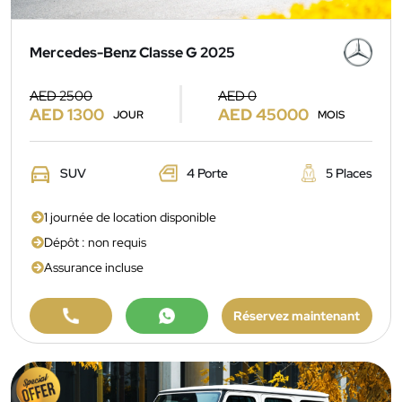
Mercedes-Benz Classe G 2025
AED 2500
AED 0
AED 1300
AED 45000
JOUR
MOIS
SUV
4 Porte
5 Places
1 journée de location disponible
Dépôt : non requis
Assurance incluse
Réservez maintenant