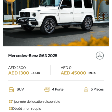
Mercedes-Benz G63 2025
AED 2500
AED 0
AED 1300
AED 45000
JOUR
MOIS
SUV
4 Porte
5 Places
1 journée de location disponible
Dépôt : non requis