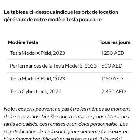
Le tableau ci-dessous indique les prix de location
généraux de notre modèle Tesla populaire :
Modèle Tesla
Tous les jours
He
Tesla Model X Plaid, 2023
1 250 AED
6 
Performances de la Tesla Model 3, 2023
500 AED
2 
Tesla Model S Plaid, 2023
1 150 AED
7 
Tesla Cybertruck, 2024
2 850 AED
16
Note :
ces prix peuvent ne pas être les mêmes au moment
de la réservation. Veuillez nous contacter pour obtenir des
tarifs actualisés, des remises et un devis personnalisé. Les
prix de location de Tesla sont généralement plus élevés en
hiver (novembre-février) et plus bas en été (juin-août).