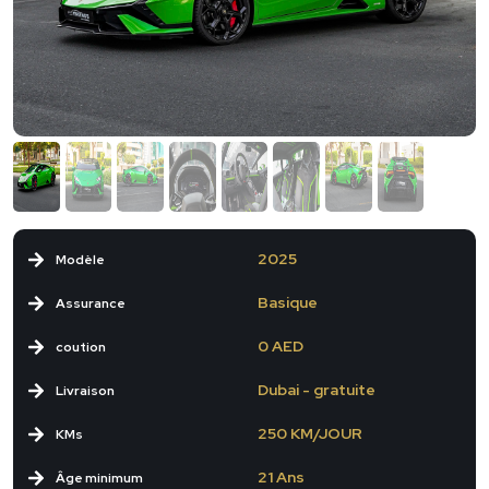
2025
Modèle
Basique
Assurance
0 AED
coution
Dubai - gratuite
Livraison
250 KM/JOUR
KMs
21 Ans
Âge minimum