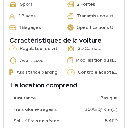
2 Portes
Sport
2 Places
Transmission automatique
1 Bagages
Spécifications GCC : Oui
Caractéristiques de la voiture
Régulateur de vitesse
3D Camera
Mobilisation du siège devant
Avertisseur
Assistance parking
Contrôle adaptatif
La location comprend
Assurance
Basique
Frais kilométrages supplémentaires
30 AED/ Km (±)
Salik / Frais de péage
5 AED