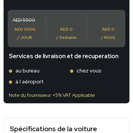
AED 5500
AED 3000
AED 0
AED 0
/ JOUR
/ Semaine
/ MOIS
Services de livraison et de recuperation
au bureau
chez vous
à l aéroport
Note du fournisseur: +5% VAT Applicable
Spécifications de la voiture