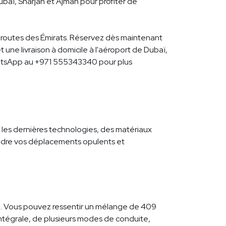
baï, Sharjah et Ajman pour profiter de
es routes des Émirats. Réservez dès maintenant
 une livraison à domicile à l'aéroport de Dubaï,
WhatsApp au +971 555343340 pour plus
e les dernières technologies, des matériaux
endre vos déplacements opulents et
ute. Vous pouvez ressentir un mélange de 409
intégrale, de plusieurs modes de conduite,