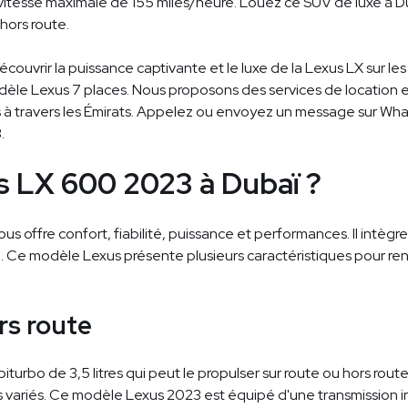
vitesse maximale de 155 miles/heure. Louez ce SUV de luxe à Du
hors route.
couvrir la puissance captivante et le luxe de la Lexus LX sur l
dèle Lexus 7 places. Nous proposons des services de location et
ts à travers les Émirats. Appelez ou envoyez un message sur 
.
us LX 600 2023 à Dubaï ?
 offre confort, fiabilité, puissance et performances. Il intègr
. Ce modèle Lexus présente plusieurs caractéristiques pour r
rs route
turbo de 3,5 litres qui peut le propulser sur route ou hors ro
s variés. Ce modèle Lexus 2023 est équipé d'une transmission 