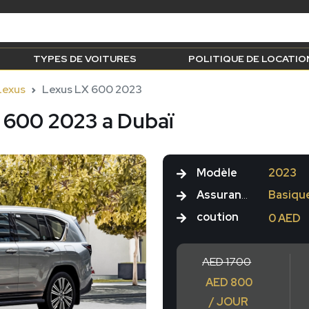
TYPES DE VOITURES
POLITIQUE DE LOCATIO
Lexus
Lexus LX 600 2023
 600 2023 a Dubaï
Modèle
2023
Assurance
Basiqu
coution
0 AED
AED 1700
AED 800
/ JOUR