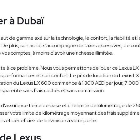
er à Dubaï
de gamme axé sur la technologie, le confort, la fiabilité et le 
s. De plus, son achat s'accompagne de taxes excessives, de coût
de vos comptes, à moins d'avoir une richesse illimitée.
aite à ce problème. Nous vous permettons de louer ce Lexus LX 
es performances et son confort. Le prix de location du Lexus L
e location du Lexus LX 600 commence à 1 300 AED par jour, 7 0
nsparente sans frais cachés et sans commission.
 d'assurance tierce de base et une limite de kilométrage de 25
er votre limite de kilométrage moyennant des frais supplémen
 et bénéficiez de la livraison à votre porte.
 de Lexus