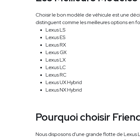
Choisir le bon modèle de véhicule est une déci
distinguent comme les meilleures options en fo
Lexus LS
Lexus ES
Lexus RX
Lexus GX
Lexus LX
Lexus LC
Lexus RC
Lexus UX Hybrid
Lexus NX Hybrid
Pourquoi choisir Frie
Nous disposons d'une grande flotte de Lexus LX