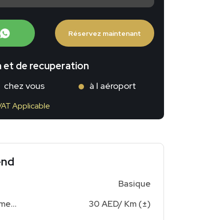
Réservez maintenant
n et de recuperation
chez vous
à l aéroport
VAT Applicable
end
Basique
Frais kilométrage supplémentaires
30 AED/ Km (±)