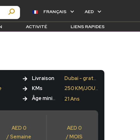
FRANÇAIS
AED
N
ACTIVITÉ
LIENS RAPIDES
Livraison
Dubai - gratuite
e
KMs
250 KM/JOUR
Âge minimum
21 Ans
AED 0
AED 0
/ Semaine
/ MOIS