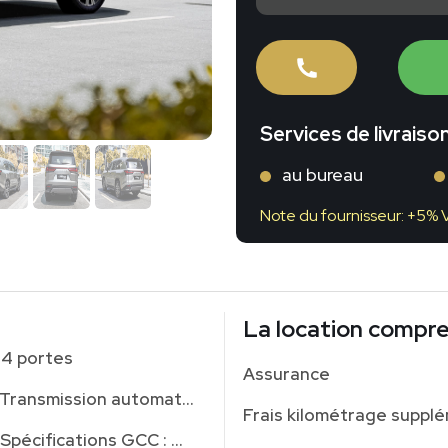
Services de livraiso
au bureau
Note du fournisseur: +5% 
La location compr
4 portes
Assurance
Transmission automatique
Spécifications GCC : Oui