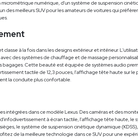
on micrométrique numérique, d'un système de suspension cinéti
'un des meilleurs SUV pour les amateurs de voitures qui préfèrent
ues.
nement
classe à la fois dans les designs extérieur et intérieur. L'utili
ux avec des systèmes de chauffage et de massage personnalisab
vos bagages. Cette beauté est équipée de systèmes audio pre
tissement tactile de 12,3 pouces, l'affichage tête haute sur le p
ent la conduite plus confortable.
es intégrées dans ce modèle Lexus. Des caméras et des moniteur
d'infodivertissement à écran tactile, l'affichage tête haute, le
 sièges, le système de suspension cinétique dynamique (KDSS)
rofitez de la meilleure technologie dans ce SUV pour une expé