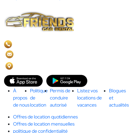
Demandes de renseignements et assistance
+971555343340
info@friendscarrental.com
Rs3, complexe Al Murooj, rue Al Mustaqbal - centre-
ville de Dubaï - Émirats arabes unis
À
Politique
Permis de
Listez vos
Blogues
propos
de
conduire
locations de
et
de nous
location
autorisé
vacances
actualités
Offres de location quotidiennes
Offres de location mensuelles
politique de confidentialité