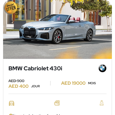
BMW Cabriolet 430i
AED 900
AED 19000
MOIS
AED 400
JOUR