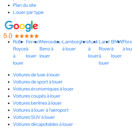
Plan du site
Louer par type
Rolls-
Ferrari
Mercedes-
Lamborghini
Audi
Land
BMW
Por
Royce
à
Benz à
à louer
à
Rover
à
à lo
à
louer
louer
louer
à
louer
louer
louer
Voitures de luxe à louer
Voitures de sport à louer
Voitures économiques à louer
Voitures coupés à louer
Voitures berlines à louer
Voitures à louer à l’aéroport
Voitures SUV à louer
Voitures décapotables à louer