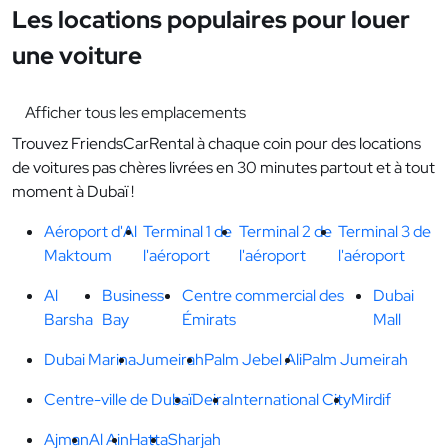
Les locations populaires pour louer
une voiture
Afficher tous les emplacements
Trouvez FriendsCarRental à chaque coin pour des locations
de voitures pas chères livrées en 30 minutes partout et à tout
moment à Dubaï !
Aéroport d'Al
Terminal 1 de
Terminal 2 de
Terminal 3 de
Maktoum
l'aéroport
l'aéroport
l'aéroport
Al
Business
Centre commercial des
Dubai
Barsha
Bay
Émirats
Mall
Dubai Marina
Jumeirah
Palm Jebel Ali
Palm Jumeirah
Centre-ville de Dubaï
Deira
International City
Mirdif
Ajman
Al Ain
Hatta
Sharjah