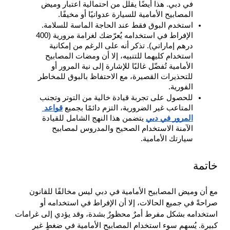
في دبي. هذا أيضًا يقلل من احتمالية اعتبار وميض 
المصابيح الأمامية للسيارة عدوانيًا أو مخيفًا.
استخدم البوق فقط عند الحاجة الماسة للسلامة. 
الإفراط في استخدامه يُعرّضك لغرامة مرورية (400 
درهم إماراتي). تذكر أنه على الرغم من إمكانية 
استخدام كليهما للتنبيه، إلا أن ومضات المصابيح 
الأمامية تُفضّل غالبًا للإشارة إلى نية المرور أو 
للتحذيرات القصيرة، مع الاحتفاظ بالبوق للمخاطر 
الفورية.
للحصول على تجربة قيادة خالية من التوتر وتجنب 
المتاعب غير الضرورية، التزم دائمًا بجميع 
قواعد 
المرور في دبي
 يتضمن هذا النهج الشامل للقيادة 
الآمنة الاستخدام الصحيح والمدروس لمصابيح 
سيارتك الأمامية.
خاتمة
مع أن وميض المصابيح الأمامية في دبي ليس مخالفًا للقانون 
صراحةً في جميع الحالات، إلا أن الإفراط في استخدامه أو 
استخدامه بشكل مفرط أمرٌ محظورٌ بشدة، وقد يؤدي إلى غرامات 
كبيرة. يُسهم سوء استخدام المصابيح الأمامية في ضغطٍ غير 