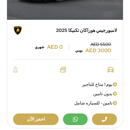
لامبورجيني هوراكان تكنيكا 2025
AED 5500
AED 0
شهري
AED 3000
يومي
يوم 1 متاح للتاجير
بدون تامين
تامين- للسياره شامل
احجز الآن