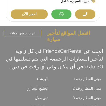
تامين- للسياره شامل
احجز الآن
افضل المواقع لتأجير
عرض جميع المواقع
سيارة
ابحث عن FriendsCarRental في كل زاوية
لتأجير السيارات الرخيصة التي يتم تسليمها في
30 دقيقةفي أي مكان وفي أي وقت في دبي!
مبنى المطار رقم 1
البرشاء
مبنى المطار رقم 2
الخليج التجاري
مبنى المطار رقم 3
دبي مول