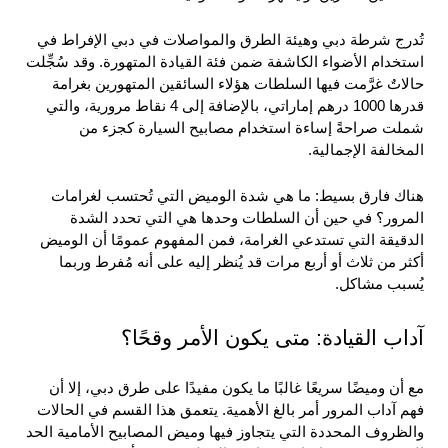
تُدرج شرطة دبي وهيئة الطرق والمواصلات في دبي الإفراط في 
استخدام الأضواء الكاشفة ضمن فئة القيادة المتهورة. وقد سُجِّلت 
حالاتٌ غرَّمت فيها السلطات هؤلاء السائقين المتهورين بغرامة 
قدرها 1000 درهم إماراتي، بالإضافة إلى 4 نقاط مرورية، والتي 
شملت صراحةً إساءة استخدام مصابيح السيارة كجزء من 
المخالفة الإجمالية.
هناك فارق بسيط: ما هي شدة الوميض التي تُحتسب لغرامات 
المرور؟ في حين أن السلطات وحدها هي التي تحدد الشدة 
الدقيقة التي تستدعي الغرامة، فمن المفهوم عمومًا أن الوميض 
أكثر من ثلاث أو أربع مرات قد يُنظر إليه على أنه مُفرط وربما 
يُسبب مشاكل.
آداب القيادة: متى يكون الأمر وقحًا؟
مع أن وميضًا سريعًا غالبًا ما يكون مفيدًا على طرق دبي، إلا أن 
فهم آداب المرور أمر بالغ الأهمية. يتعمق هذا القسم في الحالات 
والظروف المحددة التي يتجاوز فيها وميض المصابيح الأمامية الحد 