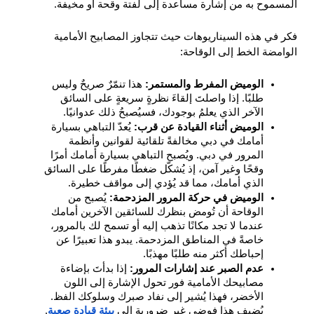
المسموح به من إشارة مساعدة إلى لفتة وقحة أو مخيفة.
فكر في هذه السيناريوهات حيث تتجاوز المصابيح الأمامية 
الوامضة الخط إلى الوقاحة: 
الوميض المفرط والمستمر: 
هذا تنمّرٌ صريحٌ وليس 
طلبًا. إذا واصلتَ إلقاءَ نظرةٍ سريعةٍ على السائق 
الآخر الذي يعلمُ بوجودك، فسيُصبحُ ذلك عدوانيًا.
الوميض أثناء القيادة عن قرب: 
يُعدّ التباهي بسيارة 
أمامك في دبي مخالفةً تلقائية لقوانين وأنظمة 
المرور في دبي. ويُصبح التباهي بسيارة أمامك أمرًا 
وقحًا وغير آمن، إذ يُشكّل ضغطًا مفرطًا على السائق 
الذي أمامك، مما قد يُؤدي إلى مواقف خطيرة.
الوميض في حركة المرور المزدحمة: 
يُصبح من 
الوقاحة أن تُومض بنظرك للسائقين الآخرين أمامك 
عندما لا تجد مكانًا تذهب إليه أو تسمح لك بالمرور، 
خاصةً في المناطق المزدحمة. يبدو هذا تعبيرًا عن 
إحباطك أكثر منه طلبًا مهذبًا.
عدم الصبر عند إشارات المرور: 
إذا بدأتَ بإضاءة 
مصابيحك الأمامية فور تحول الإشارة إلى اللون 
الأخضر، فهذا يُشير إلى نفاد صبرك وسلوكك الفظ. 
يُضيف هذا فوضى غير ضرورية إلى 
بيئة قيادة صعبة
.