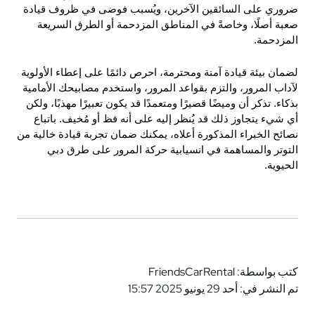
ضروري على السائقين الآخرين، ويُسبب فوضى في ظروف قيادة 
صعبة أصلًا، وخاصةً في المناطق المزدحمة أو الطرق السريعة 
المزدحمة.
لضمان بيئة قيادة آمنة ومحترمة، احرص دائمًا على إعطاء الأولوية 
لآداب المرور، والتزم بقواعد المرور، واستخدم مصابيحك الأمامية 
بذكاء. تذكر أن وميضًا قصيرًا ومتعمدًا قد يكون تعبيرًا مهذبًا، ولكن 
أي شيء يتجاوز ذلك قد يُنظر إليه على أنه فظ أو مُخيف. باتباع 
نصائح الخبراء المذكورة أعلاه، يمكنك ضمان تجربة قيادة خالية من 
التوتر والمساهمة في انسيابية حركة المرور على طرق دبي 
الحيوية.
كتب بواسطة: FriendsCarRental
تم النشر في: أحد 29 يونيو 2025 15:57