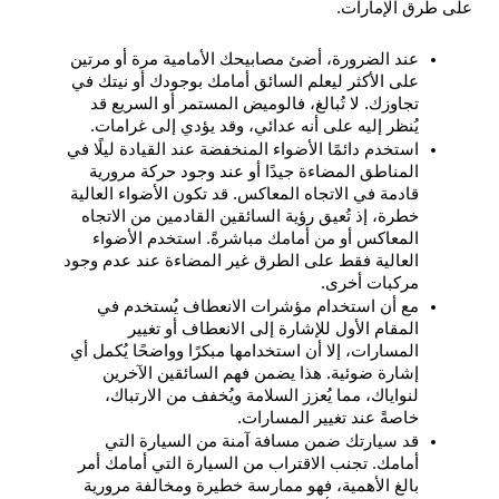
على طرق الإمارات.
عند الضرورة، أضئ مصابيحك الأمامية مرة أو مرتين 
على الأكثر ليعلم السائق أمامك بوجودك أو نيتك في 
تجاوزك. لا تُبالغ، فالوميض المستمر أو السريع قد 
يُنظر إليه على أنه عدائي، وقد يؤدي إلى غرامات.
استخدم دائمًا الأضواء المنخفضة عند القيادة ليلًا في 
المناطق المضاءة جيدًا أو عند وجود حركة مرورية 
قادمة في الاتجاه المعاكس. قد تكون الأضواء العالية 
خطرة، إذ تُعيق رؤية السائقين القادمين من الاتجاه 
المعاكس أو من أمامك مباشرةً. استخدم الأضواء 
العالية فقط على الطرق غير المضاءة عند عدم وجود 
مركبات أخرى.
مع أن استخدام مؤشرات الانعطاف يُستخدم في 
المقام الأول للإشارة إلى الانعطاف أو تغيير 
المسارات، إلا أن استخدامها مبكرًا وواضحًا يُكمل أي 
إشارة ضوئية. هذا يضمن فهم السائقين الآخرين 
لنواياك، مما يُعزز السلامة ويُخفف من الارتباك، 
خاصةً عند تغيير المسارات.
قد سيارتك ضمن مسافة آمنة من السيارة التي 
أمامك. تجنب الاقتراب من السيارة التي أمامك أمر 
بالغ الأهمية، فهو ممارسة خطيرة ومخالفة مرورية 