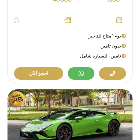
يوم 1 متاح للتاجير
بدون تامين
تامين- للسياره شامل
احجز الآن