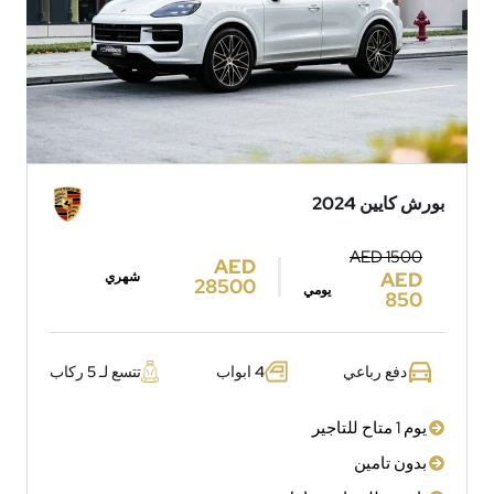
بورش كايين 2024
AED 1500
AED
AED
شهري
28500
يومي
850
دفع رباعي
4 ابواب
تتسع لـ 5 ركاب
يوم 1 متاح للتاجير
بدون تامين