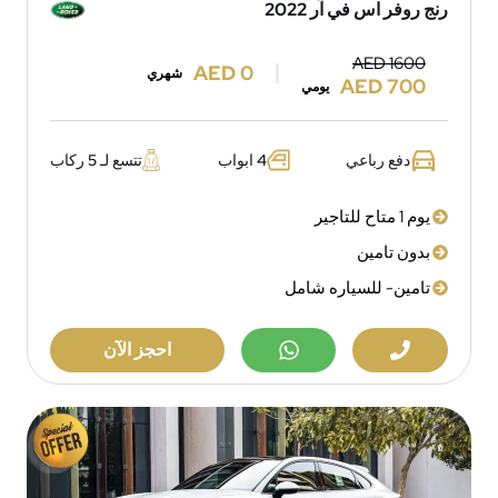
رنج روفر اس في آر 2022
AED 1600
AED 0
شهري
AED 700
يومي
دفع رباعي
4 ابواب
تتسع لـ 5 ركاب
يوم 1 متاح للتاجير
بدون تامين
تامين- للسياره شامل
احجز الآن