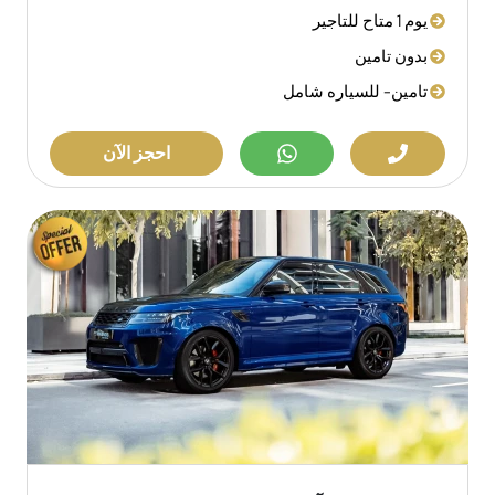
يوم 1 متاح للتاجير
بدون تامين
تامين- للسياره شامل
احجز الآن