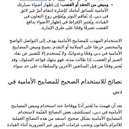
وميض من الحقد أو الغضب: 
إن إظهار أضواء سيارتك 
الأمامية للسائق أمامك كإشارة انتقام أمرٌ غير لائق 
في دبي، إذ يُفاقم التوتر ويُقوّض روح التعاون في 
القيادة، ويُعتبر الإفراط في إظهار الأضواء بدافع 
الغضب تصرفًا وقحًا على طرق الإمارة.
الاستخدام المهذب للمصابيح الأمامية يهدف إلى التواصل الواضح 
والمختصر حرصًا على السلامة أو التقدم. يصبح وميض المصابيح 
الأمامية في دبي وقحًا وعدوانيًا، ولا يُستخدم إلا للتعبير عن نفاد 
الصبر أو الغضب، إذا طالت مدته. فهو ينتهك قواعد السلوك، وقد 
يُعتبر وقحًا من قِبل السائقين الآخرين والسلطات على حد سواء.
نصائح للاستخدام الصحيح للمصابيح الأمامية في 
دبي
بعد أن فهمتَ ما يُعتبر أدبًا ووقاحةً عند استخدام وميض المصابيح 
الأمامية في دبي، لنستكشف بعض النصائح القيّمة لاستخدام 
المصابيح الأمامية بشكل صحيح. استفد من هذه النصائح العملية 
للالتزام بالقانون وتجنب غرامات المرور غير الضرورية أثناء القيادة 