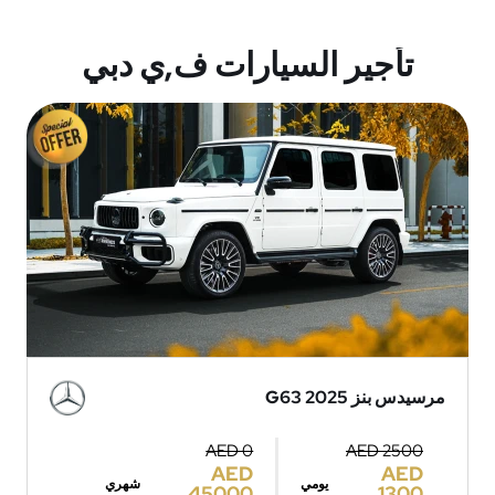
تأجير السيارات ف,ي دبي
مرسيدس بنز G63 2025
AED 0
AED 2500
AED
AED
يومي
شهري
45000
1300