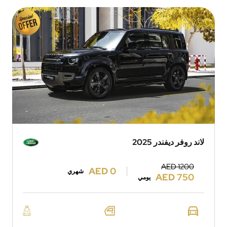
لاند روفر ديفندر 2025
AED 1200
AED 0
شهري
AED 750
يومي