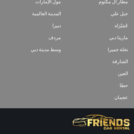
مطار آل مكتوم
مول الإمارات
جبل علي
المدينة العالمية
جُمَيْرَاه
دييرا
مارينا دبي
مردف
نخلة جميرا
وسط مدينة دبي
الشارقة
العين
حطا
عجمان