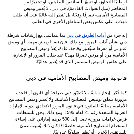
أو طلبًا للتجاوز، أو تنبيهًا للسائقين البطيئين، أو تحذيرًا من 
المخاطر (مثل الحوادث القادمة). في دبي، لا يُعتبر وميض 
المصابيح الأمامية تصرفًا وقحًا، بل يُنظر إليه غالبًا على أنه طلب 
مهذب، على عكس بعض المناطق الأخرى في العالم.
إنه جزء من 
آداب الطريق في دبي
 بما يتماشى مع إرشادات شرطة 
دبي بشأن آداب المرور. مع ذلك، فإن نية الوميض مهمة. أي وميض 
عدواني أو مفرط سيُعتبر وقاحة. عادةً، يُعدّ وميض المصابيح 
الأمامية مرة أو مرتين تصرفًا مهذبًا عند طلب المرور أو الإشارة، 
على عكس الوميض المستمر الذي قد يُعتبر عدائيًا.
قانونية وميض المصابيح الأمامية في دبي
كما ذُكر بإيجاز سابقًا، لا تُطبّق دبي صراحةً أي قانون أو قاعدة 
مرورية تتعلق بوميض المصابيح الأمامية. ولا يُعتبر وميض المصابيح 
الأمامية مخالفًا للقانون في قانون المرور الاتحادي لدولة الإمارات 
العربية المتحدة رقم 21 لعام 1995. ومع ذلك، يحق للسلطات 
فرض غرامات مرورية تصل إلى 500 درهم إماراتي على إساءة 
استخدام المصابيح الأمامية، خاصةً إذا كان ذلك يُسبب عمىً 
للسائقين الآخرين أو يُظهر سلوكًا عدوانيًا.