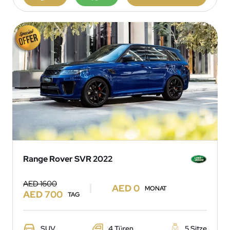
Range Rover SVR 2022
AED 1600
AED 0
MONAT
AED 700
TAG
SUV
4 Türen
5 Sitze