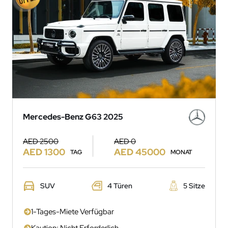
Mercedes-Benz G63 2025
AED 2500
AED 0
AED 1300
AED 45000
TAG
MONAT
SUV
4 Türen
5 Sitze
1-Tages-Miete Verfügbar
Kaution: Nicht Erforderlich