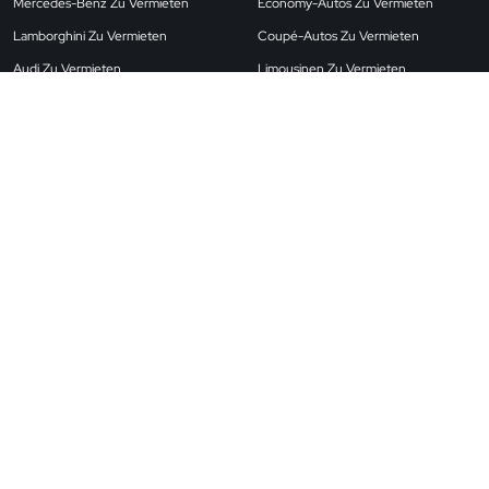
Mercedes-Benz Zu Vermieten
Economy-Autos Zu Vermieten
Lamborghini Zu Vermieten
Coupé-Autos Zu Vermieten
Audi Zu Vermieten
Limousinen Zu Vermieten
Land Rover Zu Vermieten
Flughafenautos Zu Vermieten
BMW Zu Vermieten
SUV-Autos Zu Vermieten
Porsche Zu Vermieten
Cabrio-Autos Zu Vermieten