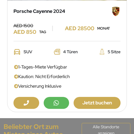
Porsche Cayenne 2024
AED 1500
AED 28500
MONAT
AED 850
TAG
SUV
4 Türen
5 Sitze
1-Tages-Miete Verfügbar
Kaution: Nicht Erforderlich
Versicherung Inklusive
Jetzt buchen
Beliebter Ort zum
Alle Standorte
anzeigen