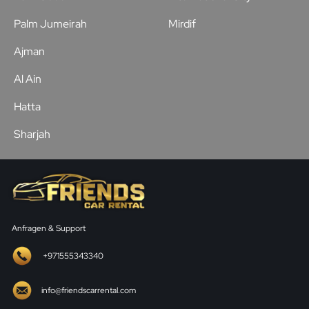
Palm Jumeirah
Mirdif
Ajman
Al Ain
Hatta
Sharjah
Anfragen & Support
+971555343340
info@friendscarrental.com