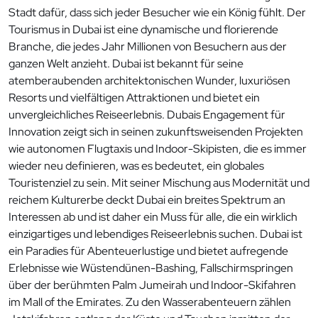
Stadt dafür, dass sich jeder Besucher wie ein König fühlt. Der
Tourismus in Dubai ist eine dynamische und florierende
Branche, die jedes Jahr Millionen von Besuchern aus der
ganzen Welt anzieht. Dubai ist bekannt für seine
atemberaubenden architektonischen Wunder, luxuriösen
Resorts und vielfältigen Attraktionen und bietet ein
unvergleichliches Reiseerlebnis. Dubais Engagement für
Innovation zeigt sich in seinen zukunftsweisenden Projekten
wie autonomen Flugtaxis und Indoor-Skipisten, die es immer
wieder neu definieren, was es bedeutet, ein globales
Touristenziel zu sein. Mit seiner Mischung aus Modernität und
reichem Kulturerbe deckt Dubai ein breites Spektrum an
Interessen ab und ist daher ein Muss für alle, die ein wirklich
einzigartiges und lebendiges Reiseerlebnis suchen. Dubai ist
ein Paradies für Abenteuerlustige und bietet aufregende
Erlebnisse wie Wüstendünen-Bashing, Fallschirmspringen
über der berühmten Palm Jumeirah und Indoor-Skifahren
im Mall of the Emirates. Zu den Wasserabenteuern zählen