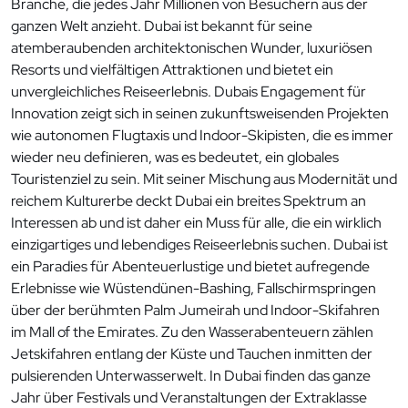
Branche, die jedes Jahr Millionen von Besuchern aus der
ganzen Welt anzieht. Dubai ist bekannt für seine
atemberaubenden architektonischen Wunder, luxuriösen
Resorts und vielfältigen Attraktionen und bietet ein
unvergleichliches Reiseerlebnis. Dubais Engagement für
Innovation zeigt sich in seinen zukunftsweisenden Projekten
wie autonomen Flugtaxis und Indoor-Skipisten, die es immer
wieder neu definieren, was es bedeutet, ein globales
Touristenziel zu sein. Mit seiner Mischung aus Modernität und
reichem Kulturerbe deckt Dubai ein breites Spektrum an
Interessen ab und ist daher ein Muss für alle, die ein wirklich
einzigartiges und lebendiges Reiseerlebnis suchen. Dubai ist
ein Paradies für Abenteuerlustige und bietet aufregende
Erlebnisse wie Wüstendünen-Bashing, Fallschirmspringen
über der berühmten Palm Jumeirah und Indoor-Skifahren
im Mall of the Emirates. Zu den Wasserabenteuern zählen
Jetskifahren entlang der Küste und Tauchen inmitten der
pulsierenden Unterwasserwelt. In Dubai finden das ganze
Jahr über Festivals und Veranstaltungen der Extraklasse