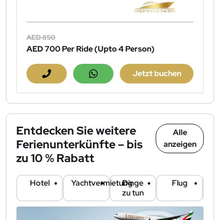
AED 850
AED 700
Per Ride (Upto 4 Person)
Jetzt buchen
Entdecken Sie weitere
Alle
Ferienunterkünfte – bis
anzeigen
zu 10 % Rabatt
Hotel
Yachtvermietung
Dinge
Flug
Au
zu tun