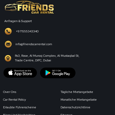
Anfragen & Support
+971555343340
info@friendscarrental.com
Rs3, Rose, Al Murooj Complex, Al Mustaqbal St,
Trade Centre, DIFC, Dubai
Over Ons
Tägliche Mietangebote
Car Rental Policy
Monatliche Mietangebote
Erlaubte Führerscheine
Datenschutzrichtlinie
Blogs Und Nachrichten
Sitemap