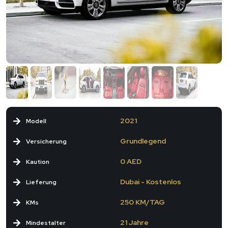
2021
Modell
Grundlegend
Versicherung
0 AED
Kaution
Dubai - Kostenlos
Lieferung
250 KM/TAG
KMs
21 Jahre
Mindestalter