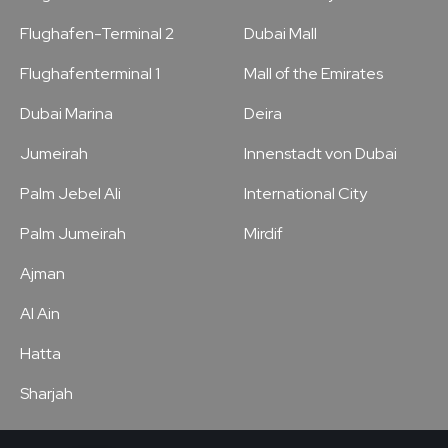
Flughafen-Terminal 2
Dubai Mall
Flughafenterminal 1
Mall of the Emirates
Dubai Marina
Deira
Jumeirah
Innenstadt von Dubai
Palm Jebel Ali
International City
Palm Jumeirah
Mirdif
Ajman
Al Ain
Hatta
Sharjah