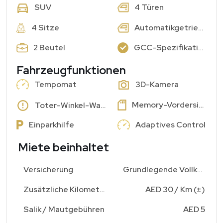
4 Türen
SUV
4 Sitze
Automatikgetriebe
2 Beutel
GCC-Spezifikationen: Ja
Fahrzeugfunktionen
Tempomat
3D-Kamera
Memory-Vordersitze
Toter-Winkel-Warnung
Einparkhilfe
Adaptives Control
Miete beinhaltet
Versicherung
Grundlegende Vollkasko
Zusätzliche Kilometergebühr
AED 30 / Km (±)
Salik / Mautgebühren
AED 5