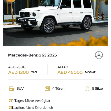
Mercedes-Benz G63 2025
AED 2500
AED 0
AED 1300
AED 45000
TAG
MONAT
SUV
4 Türen
5 Sitze
1-Tages-Miete Verfügbar
Kaution: Nicht Erforderlich