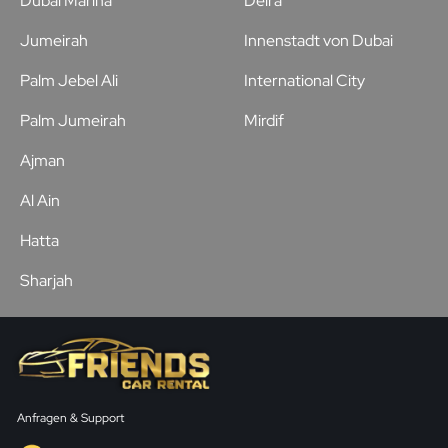
Dubai Marina
Deira
Jumeirah
Innenstadt von Dubai
Palm Jebel Ali
International City
Palm Jumeirah
Mirdif
Ajman
Al Ain
Hatta
Sharjah
Anfragen & Support