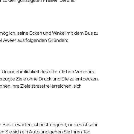
r zu den günstigsten Preisen bei uns.
t möglich, seine Ecken und Winkel mit dem Bus zu
Al Aweer aus folgenden Gründen:
er Unannehmlichkeit des öffentlichen Verkehrs
orzugte Ziele ohne Druck und Eile zu entdecken.
nen Ihre Ziele stressfrei erreichen, sich
us zu warten, ist anstrengend, und es ist sehr
n Sie sich ein Auto und gehen Sie Ihren Tag