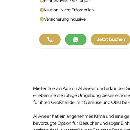
1-Tages-Miete Verfügbar
Kaution: Nicht Erforderlich
Versicherung Inklusive
Jetzt buchen
Mieten Sie ein Auto in Al Aweer und erkunden Sie
erleben Sie die ruhige Umgebung dieses schönen 
für ihren Großhandel mit Gemüse und Obst bekannt
Al Aweer hat ein angenehmes Klima und eine genu
bevorzugte Option für Besucher und sogar Einhe