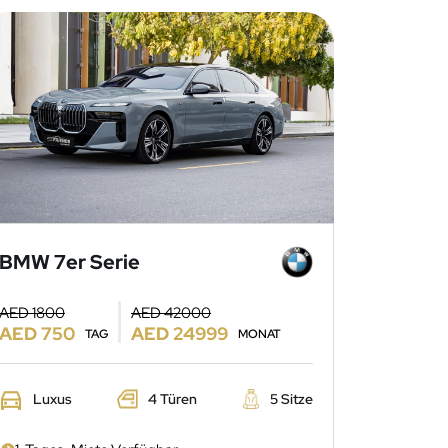
BMW 7er Serie
AED 1800
AED 42000
AED 750
AED 24999
TAG
MONAT
Luxus
4 Türen
5 Sitze