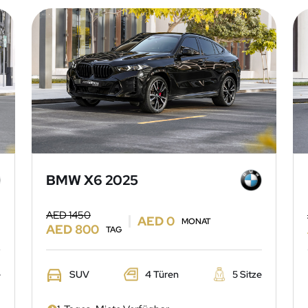
BMW X6 2025
AED 1450
AED 0
MONAT
AED 800
TAG
e
SUV
4 Türen
5 Sitze