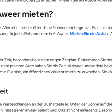
andere Teile Dubais zu erreichen. Mieten Sie ein Auto in Al Awee
 Aweer mieten?
iertel ist, ist der öffentliche Nahverkehr begrenzt. Es ist nich
ung für jedes Reiseproblem in Al Aweer.
Mieten Sie ein Auto
in 
Ihrer Zeit, besonders bei einem engen Zeitplan. Entkommen Sie d
inem privaten Auto haben Sie die Zeit, Al Aweer und andere bev
in Eile sind, ein öffentliches Verkehrsmittel zu erwischen. Sie kön
.
eit
 Warteschlangen an der Bushaltestelle. Unter der Sonne auf den B
assagieren invasiv belegt wird. Das ist nicht einladend. Besorge