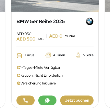
BMW 5er Reihe 2025
AED 950
AED 0
MONAT
AED 500
TAG
e
Luxus
4 Türen
5 Sitze
1-Tages-Miete Verfügbar
Kaution: Nicht Erforderlich
Versicherung Inklusive
Jetzt buchen