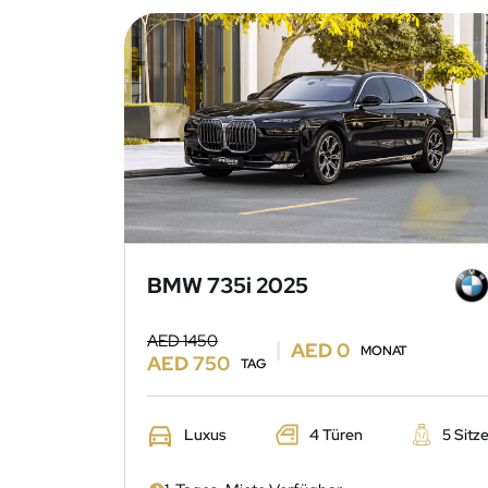
BMW 735i 2025
AED 1450
AED 0
MONAT
AED 750
TAG
Luxus
4 Türen
5 Sitz