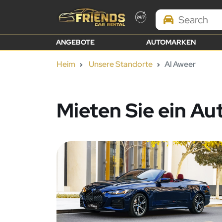
Search Brands
ANGEBOTE
AUTOMARKEN
Heim
Unsere Standorte
Al Aweer
Mieten Sie ein Au