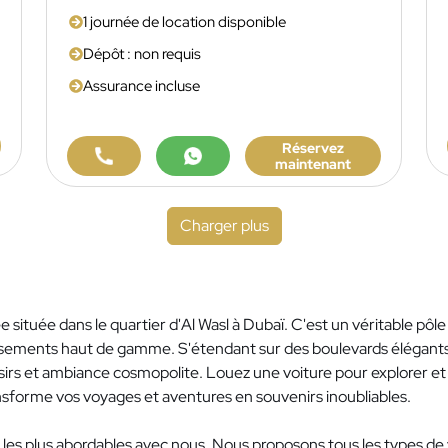
1 journée de location disponible
Dépôt : non requis
Assurance incluse
Réservez
maintenant
Charger plus
située dans le quartier d'Al Wasl à Dubaï. C'est un véritable pôle d
sements haut de gamme. S'étendant sur des boulevards élégants et 
isirs et ambiance cosmopolite. Louez une voiture pour explorer e
ransforme vos voyages et aventures en souvenirs inoubliables.
rix les plus abordables avec nous. Nous proposons tous les types 