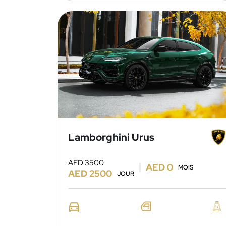
Lamborghini Urus
AED 3500
AED 0
MOIS
AED 2500
JOUR