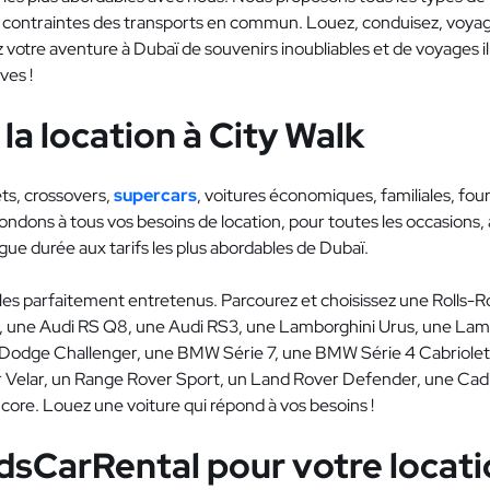
es contraintes des transports en commun. Louez, conduisez, voyag
ez votre aventure à Dubaï de souvenirs inoubliables et de voyages il
ves !
la location à City Walk
ets, crossovers,
supercars
, voitures économiques, familiales, fo
ondons à tous vos besoins de location, pour toutes les occasions, 
ue durée aux tarifs les plus abordables de Dubaï.
les parfaitement entretenus. Parcourez et choisissez une Rolls
 une Audi RS Q8, une Audi RS3, une Lamborghini Urus, une Lamb
 Dodge Challenger, une BMW Série 7, une BMW Série 4 Cabriole
Velar, un Range Rover Sport, un Land Rover Defender, une Cadil
core. Louez une voiture qui répond à vos besoins !
dsCarRental pour votre locati