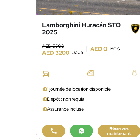
Lamborghini Huracán STO
2025
AED 5500
AED 0
MOIS
AED 3200
JOUR
1 journée de location disponible
Dépôt : non requis
Assurance incluse
Réservez
maintenant