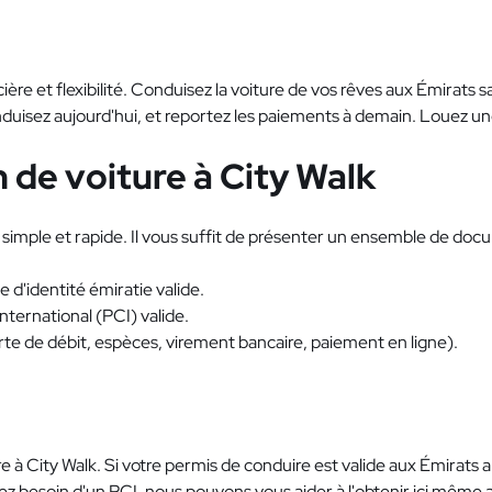
ière et flexibilité. Conduisez la voiture de vos rêves aux Émirats s
nduisez aujourd'hui, et reportez les paiements à demain. Louez u
 de voiture à City Walk
simple et rapide. Il vous suffit de présenter un ensemble de docum
 d'identité émiratie valide.
ternational (PCI) valide.
te de débit, espèces, virement bancaire, paiement en ligne).
e à City Walk. Si votre permis de conduire est valide aux Émirats a
vez besoin d'un PCI, nous pouvons vous aider à l'obtenir ici même 