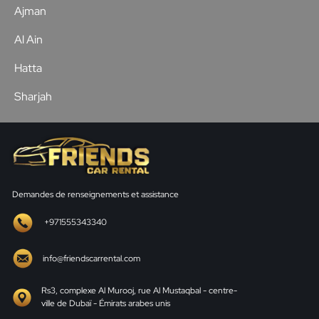
Ajman
Al Ain
Hatta
Sharjah
Demandes de renseignements et assistance
+971555343340
info@friendscarrental.com
Rs3, complexe Al Murooj, rue Al Mustaqbal - centre-
ville de Dubaï - Émirats arabes unis