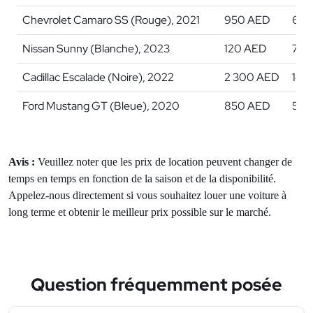
Chevrolet Camaro SS (Rouge), 2021
950 AED
6 3
Nissan Sunny (Blanche), 2023
120 AED
750
Cadillac Escalade (Noire), 2022
2 300 AED
14 
Ford Mustang GT (Bleue), 2020
850 AED
5 5
Avis :
Veuillez noter que les prix de location peuvent changer de
temps en temps en fonction de la saison et de la disponibilité.
Appelez-nous directement si vous souhaitez louer une voiture à
long terme et obtenir le meilleur prix possible sur le marché.
Question fréquemment posée