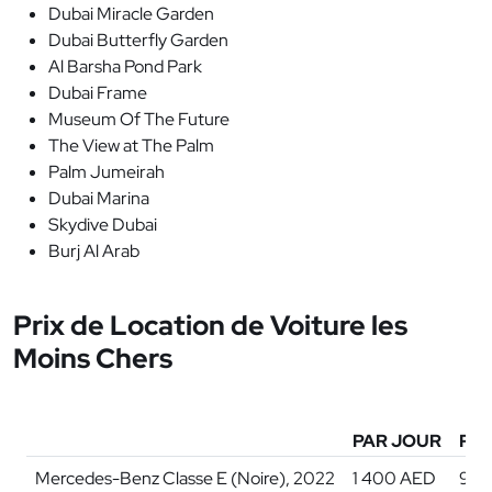
Dubai Miracle Garden
Dubai Butterfly Garden
Al Barsha Pond Park
Dubai Frame
Museum Of The Future
The View at The Palm
Palm Jumeirah
Dubai Marina
Skydive Dubai
Burj Al Arab
Prix de Location de Voiture les
Moins Chers
PAR JOUR
PAR
Mercedes-Benz Classe E (Noire), 2022
1 400 AED
9 2