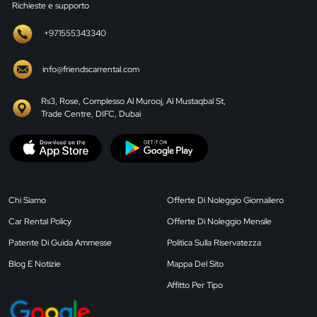
Richieste e supporto
+971555343340
info@friendscarrental.com
Rs3, Rose, Complesso Al Murooj, Al Mustaqbal St,
Trade Centre, DIFC, Dubai
Chi Siamo
Offerte Di Noleggio Giornaliero
Car Rental Policy
Offerte Di Noleggio Mensile
Patente Di Guida Ammesse
Politica Sulla Riservatezza
Blog E Notizie
Mappa Del Sito
Affitto Per Tipo