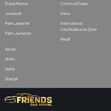
Dubai Marina
Centro di Dubai
Jumeirah
Deira
Palm Jebel Ali
International
CityUluslararası Şehir
Palm Jumeirah
Mirdif
Ajman
Al Ain
Hatta
Sharjah