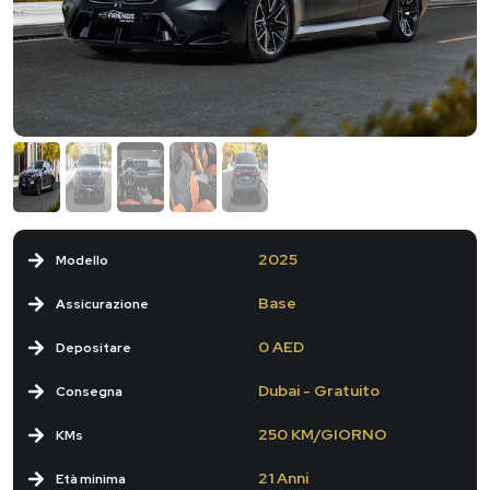
2025
Modello
Base
Assicurazione
0 AED
Depositare
Dubai - Gratuito
Consegna
250 KM/GIORNO
KMs
21 Anni
Età minima