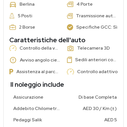
4 Porte
Berlina
5 Posti
Trasmissione automatica
2 Borse
Specifiche GCC: Sì
Caratteristiche dell'auto
Controllo della velocità di crociera
Telecamera 3D
Sedili anteriori con memoria
Avviso angolo cieco
Assistenza al parcheggio
Controllo adattivo
Il noleggio include
Assicurazione
Di base Completa
Addebito Chilometraggio Aggiuntivo
AED 30 / Km (±)
Pedaggi Salik
AED 5