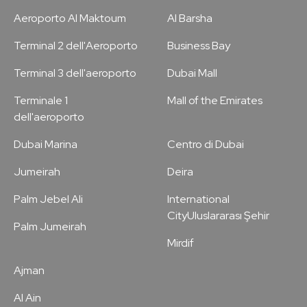
Aeroporto Al Maktoum
Al Barsha
Terminal 2 dell'Aeroporto
Business Bay
Terminal 3 dell'aeroporto
Dubai Mall
Terminale 1
Mall of the Emirates
dell'aeroporto
Dubai Marina
Centro di Dubai
Jumeirah
Deira
Palm Jebel Ali
International
CityUluslararası Şehir
Palm Jumeirah
Mirdif
Ajman
Al Ain