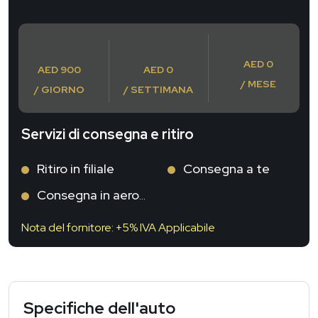
AED 0
AED 900
AED 0
/ MESE
/ GIORNO
/ SETTIMANA
Servizi di consegna e ritiro
Ritiro in filiale
Consegna a te
Consegna in aeroporto
Nota del fornitore: +5% IVA Applicabile
Specifiche dell'auto