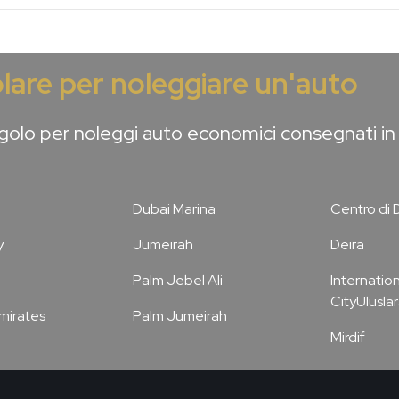
lare per noleggiare un'auto
olo per noleggi auto economici consegnati in 
Dubai Marina
Centro di 
y
Jumeirah
Deira
Palm Jebel Ali
Internation
CityUluslar
Emirates
Palm Jumeirah
Mirdif