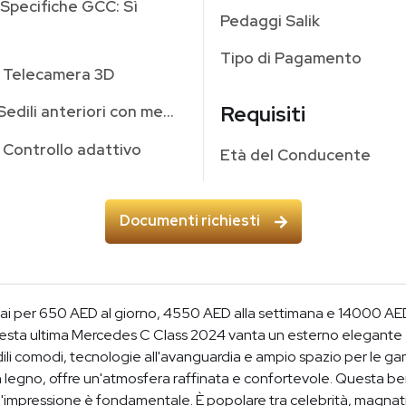
Specifiche GCC: Sì
Pedaggi Salik
Tipo di Pagamento
Telecamera 3D
Requisiti
Sedili anteriori con memoria
Controllo adattivo
Età del Conducente
Documenti richiesti
per 650 AED al giorno, 4550 AED alla settimana e 14000 AED a
esta ultima Mercedes C Class 2024 vanta un esterno elegante e s
ili comodi, tecnologie all'avanguardia e ampio spazio per le gamb
in legno, offre un'atmosfera raffinata e confortevole. Questa berl
e un'impressione è fondamentale. È popolare tra celebrità, magnati