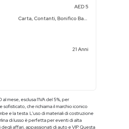
AED 5
Carta, Contanti, Bonifico Bancario
21 Anni
l mese, esclusa l'IVA del 5%, per
ofisticato, che richiama il marchio iconico
e e la testa. L'uso di materiali di costruzione
ina di lusso è perfetta per eventi di alta
 degli affari, appassionati di auto e VIP. Questa