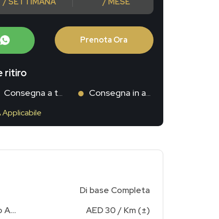
/ SETTIMANA
/ MESE
Prenota Ora
 ritiro
Consegna a te
Consegna in aeroporto
A Applicabile
Di base Completa
Addebito Chilometraggio Aggiuntivo
AED 30 / Km (±)