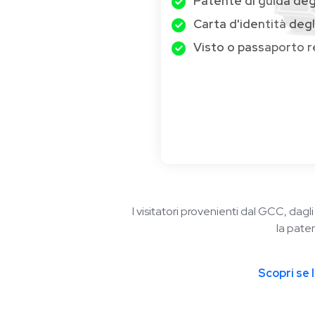
Patente di guida degl
Carta d'identità degl
Visto o passaporto r
I visitatori provenienti dal GCC, dagl
la pate
Scopri se 