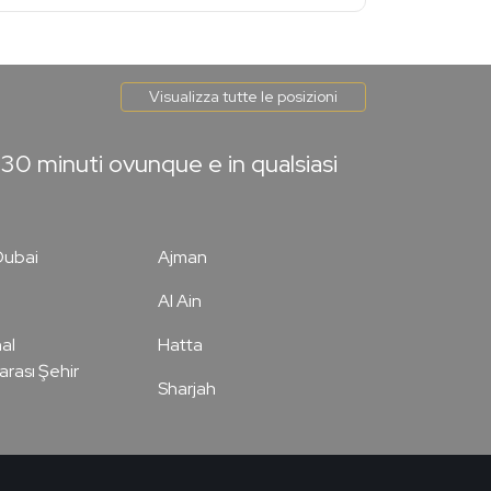
Visualizza tutte le posizioni
30 minuti ovunque e in qualsiasi
Dubai
Ajman
Al Ain
al
Hatta
arası Şehir
Sharjah