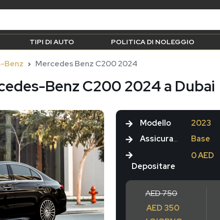
TIPI DI AUTO
POLITICA DI NOLEGGIO
s-Benz
Mercedes Benz C200 2024
rcedes-Benz C200 2024 a Dubai
Modello
2023
Assicurazione
Base
0 AED
Depositare
AED 750
AED 350