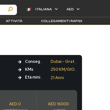
ITALIANA
AED
ATTIVITÀ
COLLEGAMENTI RAPIDI
Consegna
Dubai - Gratuito
KMs
250 KM/GIORNO
Età minima
21 Anni
AED 0
AED 16000