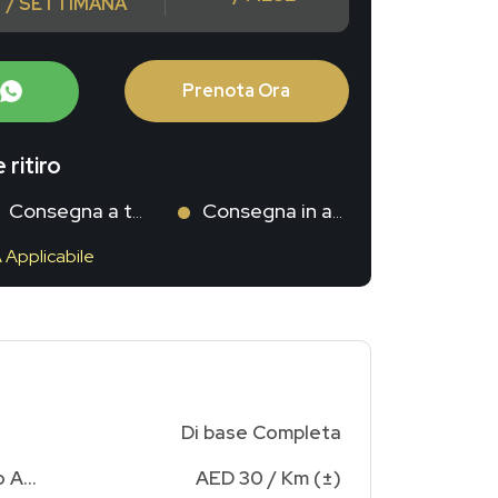
/ SETTIMANA
Prenota Ora
 ritiro
Consegna a te
Consegna in aeroporto
A Applicabile
Di base Completa
Addebito Chilometraggio Aggiuntivo
AED 30 / Km (±)