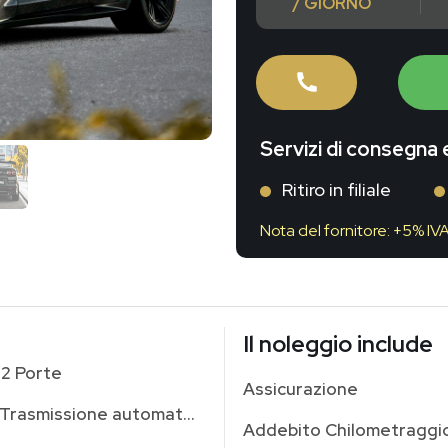
/ GIORNO
Servizi di consegna e
Ritiro in filiale
Nota del fornitore: +5% IV
Il noleggio include
2 Porte
Assicurazione
Trasmissione automatica