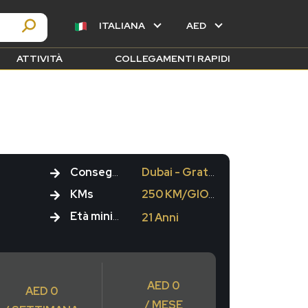
ITALIANA
AED
ATTIVITÀ
COLLEGAMENTI RAPIDI
Consegna
Dubai - Gratuito
KMs
250 KM/GIORNO
Età minima
21 Anni
AED 0
AED 0
/ MESE