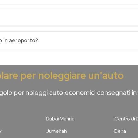
o in aeroporto?
lare per noleggiare un'auto
olo per noleggi auto economici consegnati in 
Dubai Marina
Centro di 
y
Jumeirah
Deira