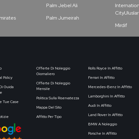
Palm Jebel Ali
Internation
CityUluslar
Emirates
Palm Jumeirah
Mirdif
o
Offerte Di Noleggio
Rolls Royce In Affitto
Giornaliero
l Policy
Ferrari In Affitto
Offerte Di Noleggio
Di Guida
Mercedes-Benz In Affitto
Mensile
e
Lamborghini In Affitto
Politica Sulla Riservatezza
e Tue Case
Audi In Affitto
Mappa Del Sito
Land Rover In Affitto
otizie
Affitto Per Tipo
BMW A Noleggio
Porsche In Affitto