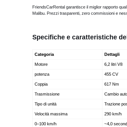
FriendsCarRental garantisce il miglior rapporto qual
Malibu. Prezzi trasparenti, zero commissioni e ne
Specifiche e caratteristiche d
Categoria
Dettagli
Motore
6,2 litri V8
potenza
455 CV
Coppia
617 Nm
Trasmissione
Cambio auto
Tipo di unità
Trazione po
Velocità massima
290 km/h
0–100 km/h
~4,0 second