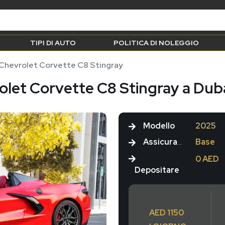
TIPI DI AUTO
POLITICA DI NOLEGGIO
Chevrolet Corvette C8 Stingray
olet Corvette C8 Stingray a Dub
Modello
2025
Assicurazione
Base
0 AED
Depositare
AED 1150