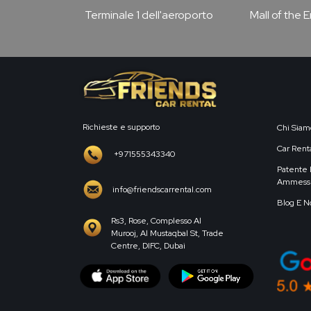
Terminale 1 dell'aeroporto
Mall of the 
Richieste e supporto
Chi Siam
Car Renta
+971555343340
Patente 
Ammess
info@friendscarrental.com
Blog E N
Rs3, Rose, Complesso Al
Murooj, Al Mustaqbal St, Trade
Centre, DIFC, Dubai