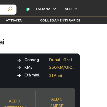
ITALIANA
AED
ATTIVITÀ
COLLEGAMENTI RAPIDI
ai
Consegna
Dubai - Gratuito
KMs
250 KM/GIORNO
Età minima
21 Anni
AED 0
AED 0
/ MESE