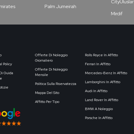
CityUluslar
Emirates
Palm Jumeirah
Mirdif
o
Offerte Di Noleggio
Rolls Royce In Affitto
Giornaliero
l Policy
Ferrari In Affitto
Offerte Di Noleggio
Di Guida
Mercedes-Benz In Affitto
Mensile
e
Lamborghini In Affitto
Politica Sulla Riservatezza
otizie
Audi In Affitto
Mappa Del Sito
Land Rover In Affitto
Affitto Per Tipo
BMW A Noleggio
Porsche In Affitto