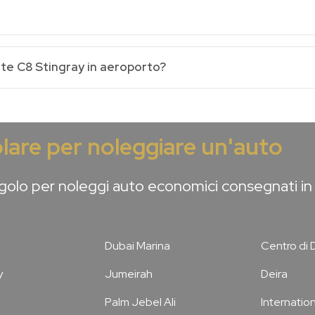
te C8 Stingray in aeroporto?
lare per noleggiare un'auto
olo per noleggi auto economici consegnati in 
Dubai Marina
Centro di 
y
Jumeirah
Deira
Palm Jebel Ali
Internation