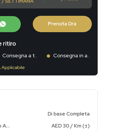
/ SETTIMANA
Prenota Ora
 ritiro
Consegna a te
Consegna in aeroporto
A Applicabile
Di base Completa
Addebito Chilometraggio Aggiuntivo
AED 30 / Km (±)