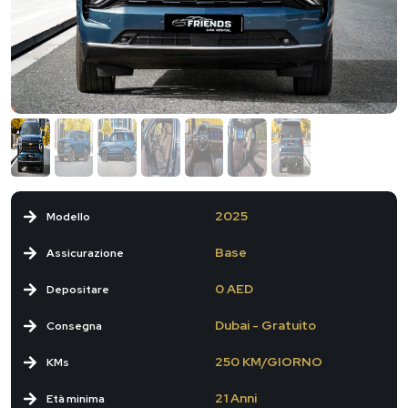
2025
Modello
Base
Assicurazione
0 AED
Depositare
Dubai - Gratuito
Consegna
250 KM/GIORNO
KMs
21 Anni
Età minima