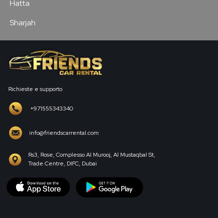
Hatta
Sharjah
Richieste e supporto
+971555343340
info@friendscarrental.com
Rs3, Rose, Complesso Al Murooj, Al Mustaqbal St,
Trade Centre, DIFC, Dubai