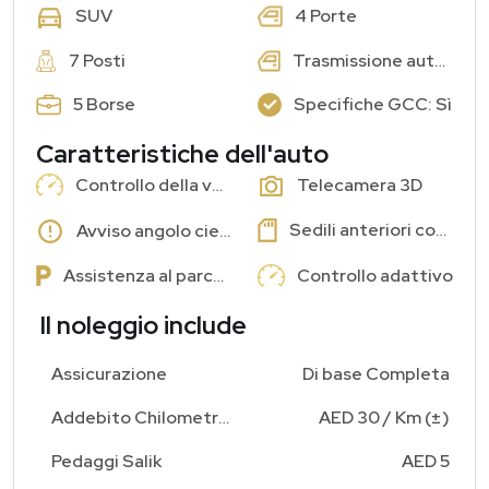
4 Porte
SUV
7 Posti
Trasmissione automatica
5 Borse
Specifiche GCC: Sì
Caratteristiche dell'auto
Controllo della velocità di crociera
Telecamera 3D
Sedili anteriori con memoria
Avviso angolo cieco
Assistenza al parcheggio
Controllo adattivo
Il noleggio include
Assicurazione
Di base Completa
Addebito Chilometraggio Aggiuntivo
AED 30 / Km (±)
Pedaggi Salik
AED 5