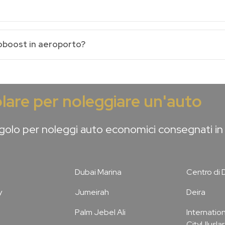
oboost in aeroporto?
lare per noleggiare un'auto
olo per noleggi auto economici consegnati in 
Dubai Marina
Centro di 
y
Jumeirah
Deira
Palm Jebel Ali
Internation
CityUluslar