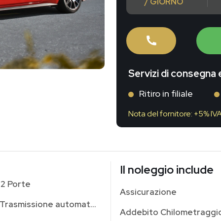
/ GIORNO
Servizi di consegna e
Ritiro in filiale
Nota del fornitore: +5% IV
Il noleggio include
2 Porte
Assicurazione
Trasmissione automatica