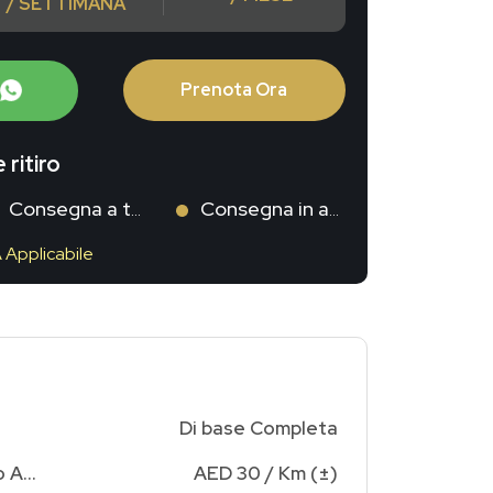
/ SETTIMANA
Prenota Ora
 ritiro
Consegna a te
Consegna in aeroporto
A Applicabile
Di base Completa
Addebito Chilometraggio Aggiuntivo
AED 30 / Km (±)