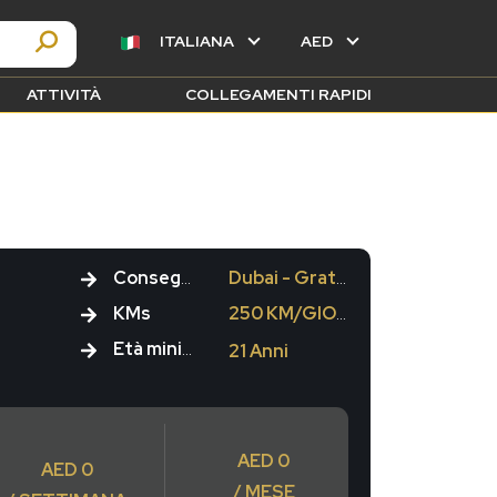
ITALIANA
AED
ATTIVITÀ
COLLEGAMENTI RAPIDI
Consegna
Dubai - Gratuito
KMs
250 KM/GIORNO
Età minima
21 Anni
AED 0
AED 0
/ MESE