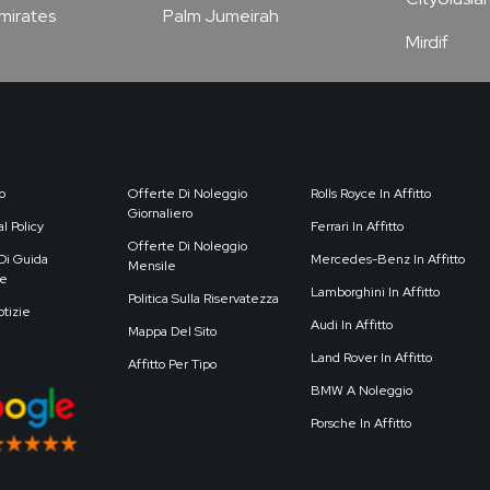
Emirates
Palm Jumeirah
Mirdif
o
Offerte Di Noleggio
Rolls Royce In Affitto
Giornaliero
l Policy
Ferrari In Affitto
Offerte Di Noleggio
Di Guida
Mercedes-Benz In Affitto
Mensile
e
Lamborghini In Affitto
Politica Sulla Riservatezza
otizie
Audi In Affitto
Mappa Del Sito
Land Rover In Affitto
Affitto Per Tipo
BMW A Noleggio
Porsche In Affitto