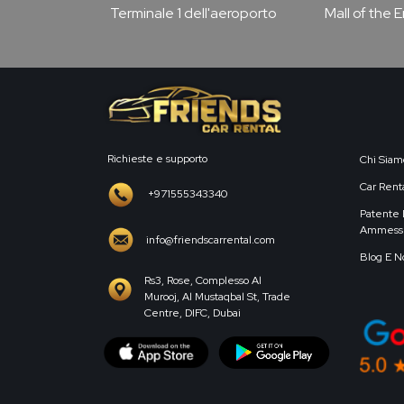
Terminale 1 dell'aeroporto
Mall of the 
Richieste e supporto
Chi Siam
Car Renta
+971555343340
Patente 
Ammess
info@friendscarrental.com
Blog E N
Rs3, Rose, Complesso Al
Murooj, Al Mustaqbal St, Trade
Centre, DIFC, Dubai