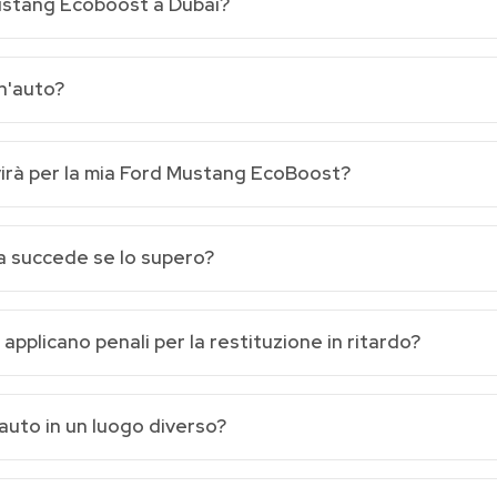
ustang Ecoboost a Dubai?
un'auto?
virà per la mia Ford Mustang EcoBoost?
sa succede se lo supero?
pplicano penali per la restituzione in ritardo?
auto in un luogo diverso?