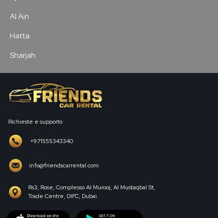
Al Ain
Hatta
Sharjah
Richieste e supporto
+971555343340
info@friendscarrental.com
Rs3, Rose, Complesso Al Murooj, Al Mustaqbal St,
Trade Centre, DIFC, Dubai