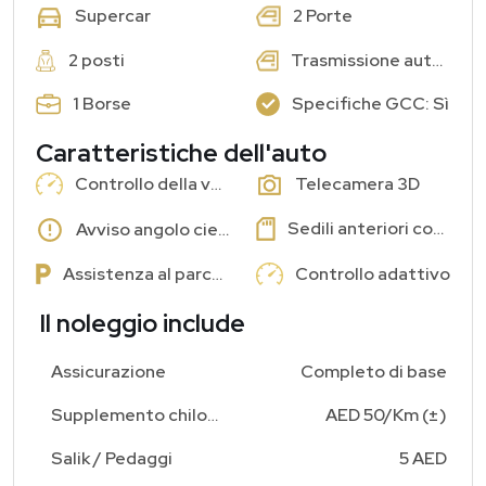
2 Porte
Supercar
2 posti
Trasmissione automatica
1 Borse
Specifiche GCC: Sì
Caratteristiche dell'auto
Controllo della velocità di crociera
Telecamera 3D
Sedili anteriori con memoria
Avviso angolo cieco
Assistenza al parcheggio
Controllo adattivo
Il noleggio include
Assicurazione
Completo di base
Supplemento chilometraggio aggiuntivo
AED 50/Km (±)
Salik / Pedaggi
5 AED