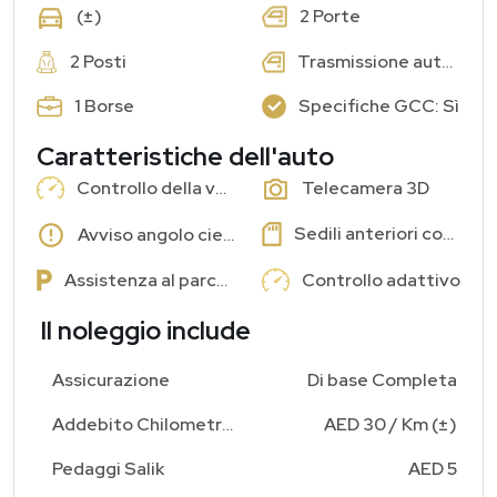
2 Porte
(±)
2 Posti
Trasmissione automatica
1 Borse
Specifiche GCC: Sì
Caratteristiche dell'auto
Controllo della velocità di crociera
Telecamera 3D
Sedili anteriori con memoria
Avviso angolo cieco
Assistenza al parcheggio
Controllo adattivo
Il noleggio include
Assicurazione
Di base Completa
Addebito Chilometraggio Aggiuntivo
AED 30 / Km (±)
Pedaggi Salik
AED 5