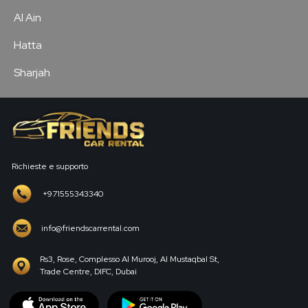
Al Ain
Hatta
Sharjah
Richieste e supporto
+971555343340
info@friendscarrental.com
Rs3, Rose, Complesso Al Murooj, Al Mustaqbal St,
Trade Centre, DIFC, Dubai