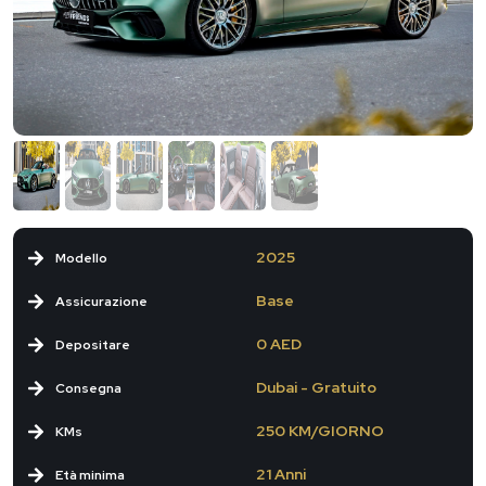
2025
Modello
Base
Assicurazione
0 AED
Depositare
Dubai - Gratuito
Consegna
250 KM/GIORNO
KMs
21 Anni
Età minima