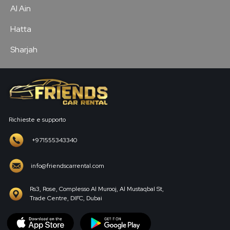
Al Ain
Hatta
Sharjah
Richieste e supporto
+971555343340
info@friendscarrental.com
Rs3, Rose, Complesso Al Murooj, Al Mustaqbal St,
Trade Centre, DIFC, Dubai