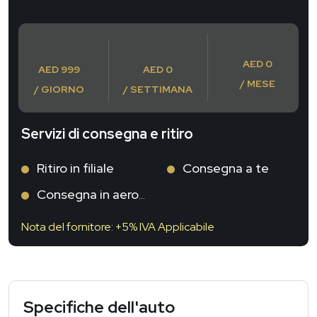
AED 0
AED 999
AED 0
/ MESE
/ GIORNO
/ SETTIMANA
Servizi di consegna e ritiro
Ritiro in filiale
Consegna a te
Consegna in aeroporto
Nota del fornitore: +5% IVA Applicabile
Specifiche dell'auto