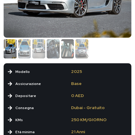
2025
Modello
Base
Assicurazione
0 AED
Depositare
Dubai - Gratuito
Consegna
250 KM/GIORNO
KMs
21 Anni
Età minima