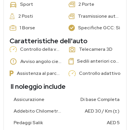
2 Porte
Sport
2 Posti
Trasmissione automatica
1 Borse
Specifiche GCC: Sì
Caratteristiche dell'auto
Controllo della velocità di crociera
Telecamera 3D
Sedili anteriori con memoria
Avviso angolo cieco
Assistenza al parcheggio
Controllo adattivo
Il noleggio include
Assicurazione
Di base Completa
Addebito Chilometraggio Aggiuntivo
AED 30 / Km (±)
Pedaggi Salik
AED 5